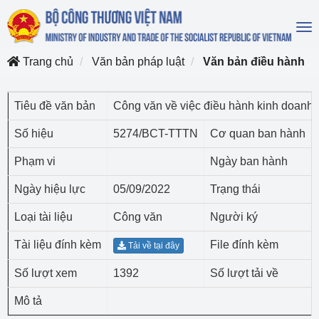
To
na
Trang chủ
Văn bản pháp luật
Văn bản điều hành
Tiêu đề văn bản
Công văn về việc điều hành kinh doanh 
Số hiệu
5274/BCT-TTTN
Cơ quan ban hành
Phạm vi
Ngày ban hành
Ngày hiệu lực
05/09/2022
Trạng thái
Loại tài liệu
Công văn
Người ký
Tài liệu đính kèm
File đính kèm
Tải về tại đây
Số lượt xem
1392
Số lượt tải về
Mô tả