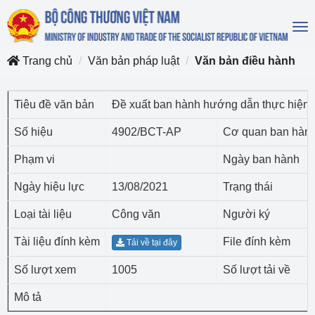
To
na
Trang chủ
Văn bản pháp luật
Văn bản điều hành
Tiêu đề văn bản
Đề xuất ban hành hướng dẫn thực hiện l
Số hiệu
4902/BCT-AP
Cơ quan ban hàn
Phạm vi
Ngày ban hành
Ngày hiệu lực
13/08/2021
Trạng thái
Loại tài liệu
Công văn
Người ký
Tài liệu đính kèm
File đính kèm
Tải về tại đây
Số lượt xem
1005
Số lượt tải về
Mô tả