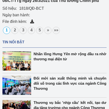
08/CT-TTg ngày 26/3/2021 của Thủ tướng Chính phủ
Số hiệu:
1818/QĐ-BCT
Ngày ban hành:
File đính kèm:
1
2
3
4
5
»
»»
TIN NỔI BẬT
Nhãn lồng Hưng Yên mở rộng đầu ra nhờ
thương mại điện tử
Đổi mới sản xuất thông minh và chuyển
đổi số trong các lĩnh vực của ngành Công
Thương
Thương vụ bắc 'nhịp cầu' kết nối, tạo dư
địa tăng trưởng cho ngành Công Thương