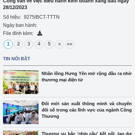
Công văn về việc điều hành kinh doanh xăng dầu ngày
28/12/2023
Số hiệu:
9275/BCT-TTTN
Ngày ban hành:
File đính kèm:
1
2
3
4
5
»
»»
TIN NỔI BẬT
Nhãn lồng Hưng Yên mở rộng đầu ra nhờ
thương mại điện tử
Đổi mới sản xuất thông minh và chuyển
đổi số trong các lĩnh vực của ngành Công
Thương
Thương vụ bắc 'nhịp cầu' kết nối, tạo dư