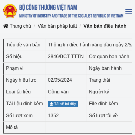
To
na
Trang chủ
Văn bản pháp luật
Văn bản điều hành
Tiêu đề văn bản
Thông tin điều hành xăng dầu ngày 2/5/
Số hiệu
2846/BCT-TTTN
Cơ quan ban hành
Phạm vi
Ngày ban hành
Ngày hiệu lực
02/05/2024
Trạng thái
Loại tài liệu
Công văn
Người ký
Tài liệu đính kèm
File đính kèm
Tải về tại đây
Số lượt xem
1352
Số lượt tải về
Mô tả