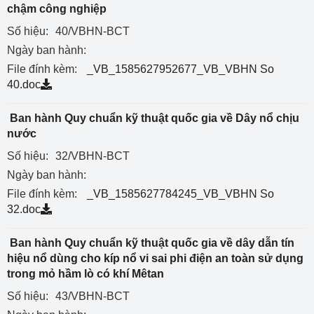
chậm công nghiệp
Số hiệu:
40/VBHN-BCT
Ngày ban hành:
File đính kèm:
_VB_1585627952677_VB_VBHN So
40.doc
Ban hành Quy chuẩn kỹ thuật quốc gia về Dây nổ chịu
nước
Số hiệu:
32/VBHN-BCT
Ngày ban hành:
File đính kèm:
_VB_1585627784245_VB_VBHN So
32.doc
Ban hành Quy chuẩn kỹ thuật quốc gia về dây dẫn tín
hiệu nổ dùng cho kíp nổ vi sai phi điện an toàn sử dụng
trong mỏ hầm lò có khí Mêtan
Số hiệu:
43/VBHN-BCT