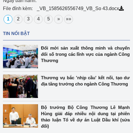
Ngày ban hành:
File đính kèm:
_VB_1585626556749_VB_So 43.docx
1
2
3
4
5
»
»»
TIN NỔI BẬT
Đổi mới sản xuất thông minh và chuyển
đổi số trong các lĩnh vực của ngành Công
Thương
Thương vụ bắc 'nhịp cầu' kết nối, tạo dư
địa tăng trưởng cho ngành Công Thương
Bộ trưởng Bộ Công Thương Lê Mạnh
Hùng giải đáp nhiều nội dung tại phiên
thảo luận Tổ về dự án Luật Dầu khí (sửa
đổi)