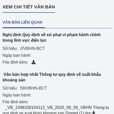
XEM CHI TIẾT VĂN BẢN
VĂN BẢN LIÊN QUAN
Nghị định Quy định về xử phạt vi phạm hành chính
trong lĩnh vực điện lực
Số hiệu:
2/VBHN-BCT
Ngày ban hành:
File đính kèm:
Văn bản hợp nhất Thông tư quy định về xuất khẩu
khoáng sản
Số hiệu:
59/VBHN-BCT
Ngày ban hành:
File đính kèm:
_VB_1598338104112_VB_2020_08_59_VBHN Thong tu
quy dinh ve xuat khau khoang san.Signed (1).doc