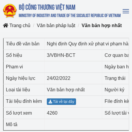
To
na
Trang chủ
Văn bản pháp luật
Văn bản hợp nhất
Tiêu đề văn bản
Nghị định Quy định xử phạt vi phạm hành
Số hiệu
3/VBHN-BCT
Cơ quan ban
Phạm vi
Ngày ban hà
Ngày hiệu lực
24/02/2022
Trạng thái
Loại tài liệu
Văn bản hợp nhất
Người ký
Tài liệu đính kèm
File đính kè
Tải về tại đây
Số lượt xem
4260
Số lượt tải v
Mô tả