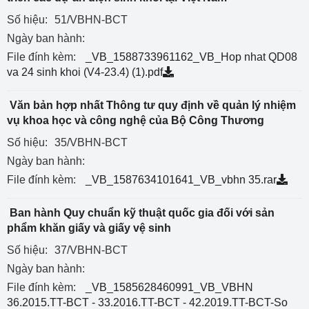
Số hiệu:
51/VBHN-BCT
Ngày ban hành:
File đính kèm:
_VB_1588733961162_VB_Hop nhat QD08
va 24 sinh khoi (V4-23.4) (1).pdf
Văn bản hợp nhất Thông tư quy định về quản lý nhiệm
vụ khoa học và công nghệ của Bộ Công Thương
Số hiệu:
35/VBHN-BCT
Ngày ban hành:
File đính kèm:
_VB_1587634101641_VB_vbhn 35.rar
Ban hành Quy chuẩn kỹ thuật quốc gia đối với sản
phẩm khăn giấy và giấy vệ sinh
Số hiệu:
37/VBHN-BCT
Ngày ban hành:
File đính kèm:
_VB_1585628460991_VB_VBHN
36.2015.TT-BCT - 33.2016.TT-BCT - 42.2019.TT-BCT-So