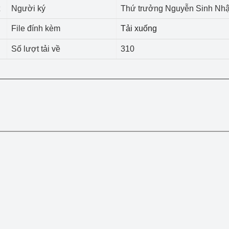
 luận
Họp báo
Người ký
Thứ trưởng Nguyễn Sinh Nhậ
Thông cáo báo chí
File đính kèm
Tải xuống
Số lượt tải về
310
Điểm báo
Nông Lâm Thủy sản
n lực
Tổ chức kiểm định kỹ thuật an toàn lao 
động thuộc thẩm quyền quản lý của 
g Thương
Bộ Công Thương
Công Thương
Tổ chức được cấp GCN đăng ký, hoạt 
động kiểm định thiết bị, dụng cụ điện 
làm việc ở môi trường không có nguy 
hiểm khí, bụi nổ
tiết kiệm và 
Hiệu quả năng lượng