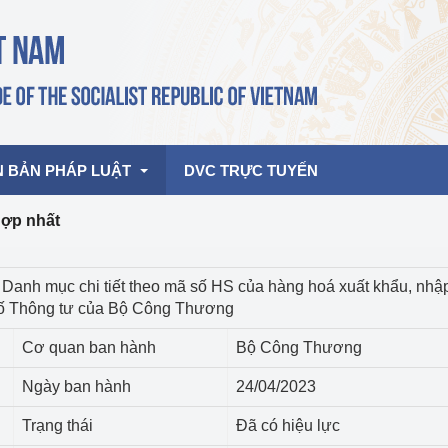
N BẢN PHÁP LUẬT
DVC TRỰC TUYẾN
hợp nhất
bản pháp quy
Hoạt động của lãnh đạo Đảng, Nhà 
 Danh mục chi tiết theo mã số HS của hàng hoá xuất khẩu, nhậ
nước
 số Thông tư của Bộ Công Thương
ghiệp, Thương 
bản điều hành
am 2026
Hoạt động của Lãnh đạo Bộ
Cơ quan ban hành
Bộ Công Thương
bản hợp nhất
Hoạt động của các đơn vị
Ngày ban hành
24/04/2023
rưởng
Trạng thái
Đã có hiệu lực