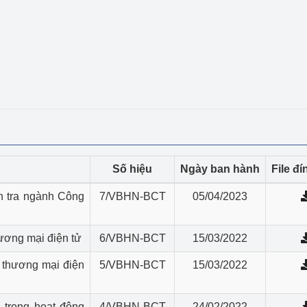
ệp
Công nghiệp nền tảng
ng
Chính sách
Sản xuất công nghiệp
Số hiệu
Ngày ban hành
File đ
h tra ngành Công
7/VBHN-BCT
05/04/2023
ương mại điện tử
6/VBHN-BCT
15/03/2022
 thương mại điện
5/VBHN-BCT
15/03/2022
 trong hoạt động
4/VBHN-BCT
24/02/2022