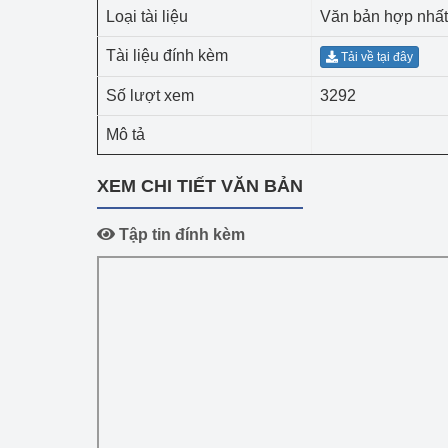
Công Thương - Công
Loại tài liệu
Văn bản hợp nhất
Tài liệu đính kèm
Chuyển đổi số
Tải về tại đây
Số lượt xem
3292
Lịch sử phát triển
Mô tả
Bản tin Thị trường 
XEM CHI TIẾT VĂN BẢN
Phát triển nguồn nhâ
Phát triển bền vững
Tập tin đính kèm
Tổ chức kiểm định
Văn hóa ngành Côn
Tái cơ cấu ngành 
Quản lý thị trường
Sử dụng năng lượng 