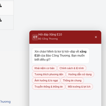
Hỏi đáp Xăng E10
×
CT
Bộ Công Thương
Xin chào! Mình là trợ lý hỏi–đáp về
xăng
E10
của Báo Công Thương. Bạn muốn
biết điều gì?
Khái niệm cơ bản
Chính sách & lộ trình
Tương thích phương tiện
Hướng dẫn sử dụng
Ảnh hưởng & lo ngại
Thông tin chung
Truyền thông & thông tin
Môi trường & lợi ích
 Thương