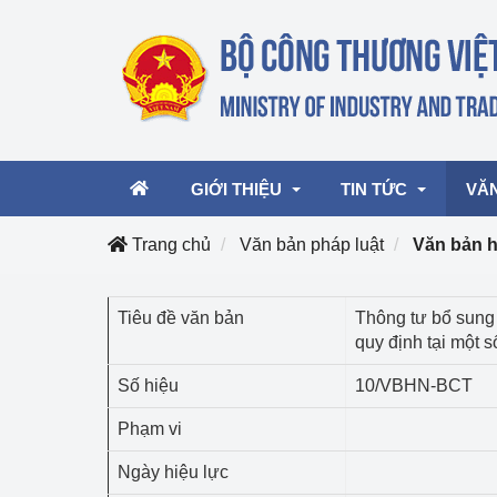
GIỚI THIỆU
TIN TỨC
VĂ
Trang chủ
Văn bản pháp luật
Văn bản 
Lãnh đạo Bộ
Hoạt động
Văn 
Tiêu đề văn bản
Thông tư bổ sung
quy định tại một
Chức năng nhiệm vụ
Giải thưởng Công n
Văn 
mại, Dịch vụ Việt N
Số hiệu
10/VBHN-BCT
Cơ cấu tổ chức
Văn 
Công Thương 57
Phạm vi
Hoạt động của Bộ t
Ngày hiệu lực