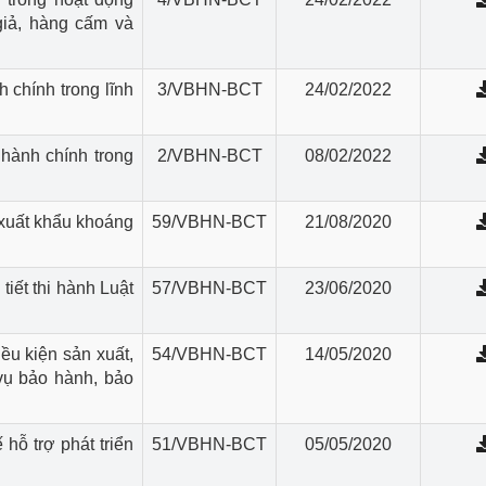
giả, hàng cấm và
 chính trong lĩnh
3/VBHN-BCT
24/02/2022
hành chính trong
2/VBHN-BCT
08/02/2022
xuất khẩu khoáng
59/VBHN-BCT
21/08/2020
tiết thi hành Luật
57/VBHN-BCT
23/06/2020
ều kiện sản xuất,
54/VBHN-BCT
14/05/2020
vụ bảo hành, bảo
hỗ trợ phát triển
51/VBHN-BCT
05/05/2020