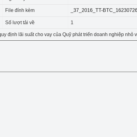
 luận
Họp báo
File đính kèm
_37_2016_TT-BTC_16230726
Thông cáo báo chí
Số lượt tải về
1
Điểm báo
quy định lãi suất cho vay của Quỹ phát triển doanh nghiệp nhỏ 
Nông Lâm Thủy sản
n lực
Tổ chức kiểm định kỹ thuật an toàn lao 
động thuộc thẩm quyền quản lý của 
g Thương
Bộ Công Thương
Công Thương
Tổ chức được cấp GCN đăng ký, hoạt 
động kiểm định thiết bị, dụng cụ điện 
làm việc ở môi trường không có nguy 
hiểm khí, bụi nổ
tiết kiệm và 
Hiệu quả năng lượng