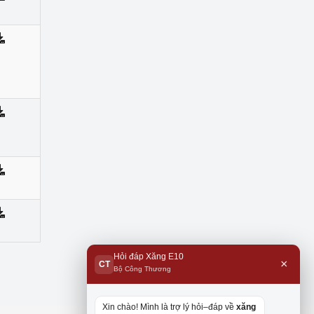
Hỏi đáp Xăng E10
×
CT
Bộ Công Thương
Xin chào! Mình là trợ lý hỏi–đáp về
xăng