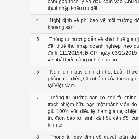
cám gạo trích ly và dầu cám vào Chươ
thuế nhập khẩu ưu đãi
4
Nghị định về phí bảo vệ môi trường đố
khoáng sản
5
Thông tư hướng dẫn về khai thuế giá trị
đãi thuế thu nhập doanh nghiệp theo qu
định 111/2015/NĐ-CP ngày 03/11/2015
về phát triển công nghiệp hỗ trợ
6
Nghị định quy định chi tiết Luật Thư
phòng đại diện, Chi nhánh của thương 
tại Việt Nam
7
Thông tư hướng dẫn cơ chế tài chính k
trách nhiệm hữu hạn một thành viên d
giữ 100% vốn điều lệ tham gia thực hiện
trị, đảm bảo an sinh xã hội, cân đối c
kinh tế
8
Thông tư quy định về quyết toán dự 