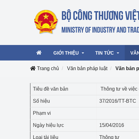
GIỚI THIỆU
TIN TỨC
VĂ
Trang chủ
Văn bản pháp luật
Văn bản 
Lãnh đạo Bộ
Hoạt động
Văn 
Tiêu đề văn bản
Thông tư về việc 
Chức năng nhiệm vụ
Giải thưởng Công n
Văn 
Số hiệu
37/2016/TT-BTC
mại, Dịch vụ Việt N
Cơ cấu tổ chức
Văn 
Phạm vi
Công Thương 57
Ngày hiệu lực
15/04/2016
Hoạt động của Bộ t
Loại tài liệu
Thông tư