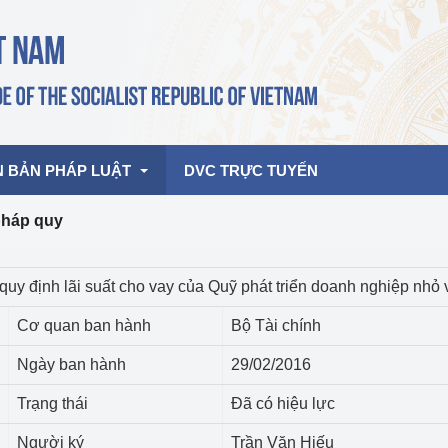
N BẢN PHÁP LUẬT
DVC TRỰC TUYẾN
pháp quy
bản pháp quy
Hoạt động của lãnh đạo Đảng, Nhà 
quy định lãi suất cho vay của Quỹ phát triển doanh nghiệp nhỏ
nước
ghiệp, Thương 
bản điều hành
Cơ quan ban hành
Bộ Tài chính
am 2026
Hoạt động của Lãnh đạo Bộ
bản hợp nhất
Ngày ban hành
29/02/2016
Hoạt động của các đơn vị
Trạng thái
Đã có hiệu lực
rưởng
Người ký
Trần Văn Hiếu