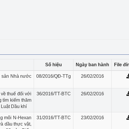
ệp
Công nghiệp nền tảng
ng
Chính sách
Sản xuất công nghiệp
Số hiệu
Ngày ban hành
File đ
ài sản Nhà nước
08/2016/QĐ-TTg
26/02/2016
về thuế đối với
36/2016/TT-BTC
26/02/2016
g tìm kiếm thăm
 Luật Dầu khí
ng môi N-Hexan
31/2016/TT-BTC
23/02/2016
à dầu thực vật,