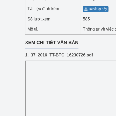
Công Thương - Công
Tài liệu đính kèm
Tải về tại đây
Chuyển đổi số
Số lượt xem
585
Lịch sử phát triển
Mô tả
Thông tư về việc 
Bản tin Thị trường 
XEM CHI TIẾT VĂN BẢN
Phát triển nguồn nhâ
1._37_2016_TT-BTC_16230726.pdf
Phát triển bền vững
Tổ chức kiểm định
Văn hóa ngành Côn
Tái cơ cấu ngành 
Quản lý thị trường
Sử dụng năng lượng 