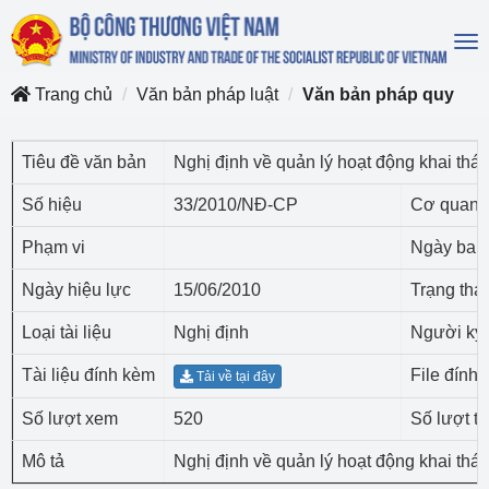
To
na
Trang chủ
Văn bản pháp luật
Văn bản pháp quy
Tiêu đề văn bản
Nghị định về quản lý hoạt động khai thá
Số hiệu
33/2010/NĐ-CP
Cơ quan 
Phạm vi
Ngày ban
Ngày hiệu lực
15/06/2010
Trạng thái
Loại tài liệu
Nghị định
Người ký
Tài liệu đính kèm
File đính
Tải về tại đây
Số lượt xem
520
Số lượt tả
Mô tả
Nghị định về quản lý hoạt động khai thá