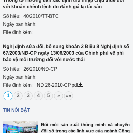
Thông tư Hướng dẫn xác định thu nhập chịu thuế đối
với khoản chênh lệch do đánh giá lại tài sản
Số hiệu:
40/2010/TT-BTC
Ngày ban hành:
File đính kèm:
Nghị định sửa đổi, bổ sung khoản 2 Điều 8 Nghị định số
67/2003/NĐ-CP ngày 13/06/2003 của Chính phủ về phí
bảo vệ môi trường đối với nước thải
Số hiệu:
26/2010/NĐ-CP
Ngày ban hành:
File đính kèm:
ND 26-2010-CP.pdf
1
2
3
4
5
»
»»
TIN NỔI BẬT
Đổi mới sản xuất thông minh và chuyển
đổi số trong các lĩnh vực của ngành Công