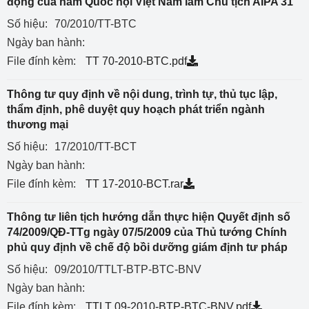
động của năm Quốc hội Việt Nam làm Chủ tịch AIPA 31
Số hiệu:
70/2010/TT-BTC
Ngày ban hành:
File đính kèm:
TT 70-2010-BTC.pdf
Thông tư quy định về nội dung, trình tự, thủ tục lập,
thẩm định, phê duyệt quy hoạch phát triển ngành
thương mại
Số hiệu:
17/2010/TT-BCT
Ngày ban hành:
File đính kèm:
TT 17-2010-BCT.rar
Thông tư liên tịch hướng dẫn thực hiện Quyết định số
74/2009/QĐ-TTg ngày 07/5/2009 của Thủ tướng Chính
phủ quy định về chế độ bồi dưỡng giám định tư pháp
Số hiệu:
09/2010/TTLT-BTP-BTC-BNV
Ngày ban hành:
File đính kèm:
TTLT 09-2010-BTP-BTC-BNV.pdf