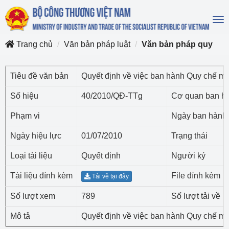
To
na
Trang chủ
Văn bản pháp luật
Văn bản pháp quy
Tiêu đề văn bản
Quyết định về việc ban hành Quy chế mẫu
Số hiệu
40/2010/QĐ-TTg
Cơ quan ban h
Phạm vi
Ngày ban hành
Ngày hiệu lực
01/07/2010
Trạng thái
Loại tài liệu
Quyết định
Người ký
Tài liệu đính kèm
File đính kèm
Tải về tại đây
Số lượt xem
789
Số lượt tải về
Mô tả
Quyết định về việc ban hành Quy chế mẫu