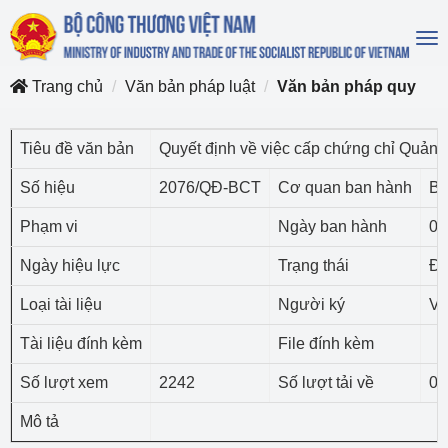
To
na
Trang chủ
Văn bản pháp luật
Văn bản pháp quy
Tiêu đề văn bản
Quyết định về việc cấp chứng chỉ Quản 
Số hiệu
2076/QĐ-BCT
Cơ quan ban hành
Bộ
Phạm vi
Ngày ban hành
06
Ngày hiệu lực
Trạng thái
Đã
Loại tài liệu
Người ký
Vụ
Tài liệu đính kèm
File đính kèm
Số lượt xem
2242
Số lượt tải về
0
Mô tả