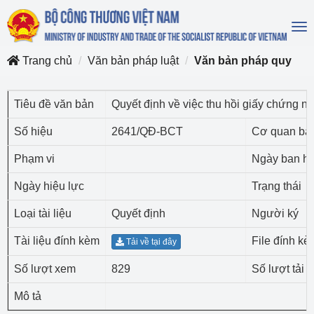
To
na
Trang chủ
Văn bản pháp luật
Văn bản pháp quy
Tiêu đề văn bản
Quyết định về việc thu hồi giấy chứng 
Số hiệu
2641/QĐ-BCT
Cơ quan ba
Phạm vi
Ngày ban h
Ngày hiệu lực
Trạng thái
Loại tài liệu
Quyết định
Người ký
Tài liệu đính kèm
File đính kè
Tải về tại đây
Số lượt xem
829
Số lượt tải 
Mô tả