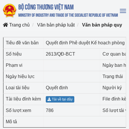
To
na
Trang chủ
Văn bản pháp luật
Văn bản pháp quy
Tiêu đề văn bản
Quyết định Phê duyệt Kế hoạch phòng 
Số hiệu
2613/QĐ-BCT
Cơ quan ba
Phạm vi
Ngày ban h
Ngày hiệu lực
Trạng thái
Loại tài liệu
Quyết định
Người ký
Tài liệu đính kèm
File đính kè
Tải về tại đây
Số lượt xem
786
Số lượt tải v
Mô tả