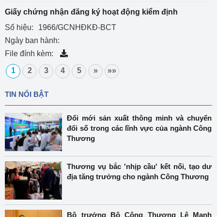
Giấy chứng nhận đăng ký hoạt động kiểm định
Số hiệu:
1966/GCNHĐKĐ-BCT
Ngày ban hành:
File đính kèm:
1
2
3
4
5
»
»»
TIN NỔI BẬT
Đổi mới sản xuất thông minh và chuyển
đổi số trong các lĩnh vực của ngành Công
Thương
Thương vụ bắc 'nhịp cầu' kết nối, tạo dư
địa tăng trưởng cho ngành Công Thương
Bộ trưởng Bộ Công Thương Lê Mạnh