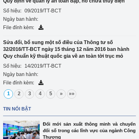
Quy định về quản lý an toàn đập, hồ chứa thủy điện
Số hiệu:
09/2019/TT-BCT
Ngày ban hành:
File đính kèm:
Sửa đổi, bổ sung một số điều của Thông tư số
32/2016/TT-BCT ngày 15 tháng 12 năm 2016 ban hành
Quy chuẩn kỹ thuật quốc gia về an toàn tời trục mỏ
Số hiệu:
14/2019/TT-BCT
Ngày ban hành:
File đính kèm:
1
2
3
4
5
»
»»
TIN NỔI BẬT
Đổi mới sản xuất thông minh và chuyển
đổi số trong các lĩnh vực của ngành Công
Thương