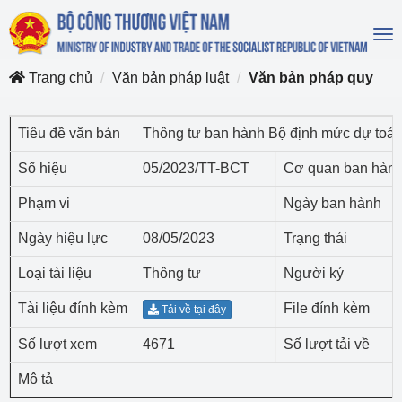
To
na
Trang chủ
Văn bản pháp luật
Văn bản pháp quy
Tiêu đề văn bản
Thông tư ban hành Bộ định mức dự toán
Số hiệu
05/2023/TT-BCT
Cơ quan ban hàn
Phạm vi
Ngày ban hành
Ngày hiệu lực
08/05/2023
Trạng thái
Loại tài liệu
Thông tư
Người ký
Tài liệu đính kèm
File đính kèm
Tải về tại đây
Số lượt xem
4671
Số lượt tải về
Mô tả