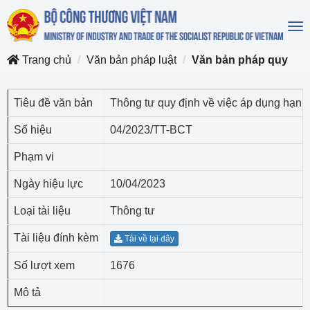
To
na
Trang chủ
Văn bản pháp luật
Văn bản pháp quy
Tiêu đề văn bản
Thông tư quy định về việc áp dụng hạn n
Số hiệu
04/2023/TT-BCT
Phạm vi
Ngày hiệu lực
10/04/2023
Loại tài liệu
Thông tư
Tài liệu đính kèm
Tải về tại đây
Số lượt xem
1676
Mô tả