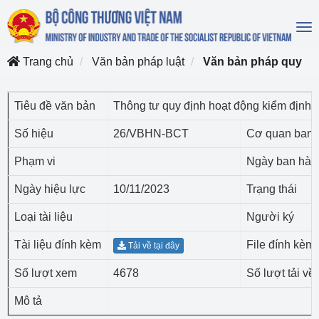
To
na
Trang chủ
Văn bản pháp luật
Văn bản pháp quy
Tiêu đề văn bản
Thông tư quy định hoạt động kiểm định 
Số hiệu
26/VBHN-BCT
Cơ quan ban 
Phạm vi
Ngày ban hàn
Ngày hiệu lực
10/11/2023
Trạng thái
Loại tài liệu
Người ký
Tài liệu đính kèm
File đính kèm
Tải về tại đây
Số lượt xem
4678
Số lượt tải về
Mô tả