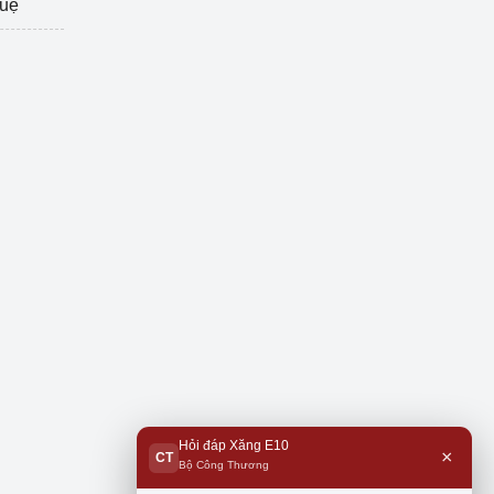
tuệ
Hỏi đáp Xăng E10
×
CT
Bộ Công Thương