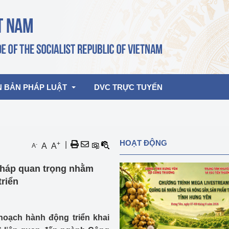
N BẢN PHÁP LUẬT
DVC TRỰC TUYẾN
bản pháp quy
Hoạt động của lãnh đạo Đảng, Nhà 
HOẠT ĐỘNG
+
|
-
A
A
A
nước
ghiệp, Thương 
bản điều hành
 pháp quan trọng nhằm
am 2026
Hoạt động của Lãnh đạo Bộ
bản hợp nhất
triển
Hoạt động của các đơn vị
rưởng
oạch hành động triển khai