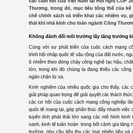
các cam kết của Việt Nam tại Hội nghị COP 
Công Thương - Công
Thương, trong đó, mục tiêu tổng thể của kế
chế chính sách và triển khai các nhiệm vụ, g
Chuyển đổi số
thải khí nhà kính cho toàn ngành Công Thương
Lịch sử phát triển
Không đánh đổi môi trường lấy tăng trưởng ki
Bản tin Thị trường 
Cùng với sự phát triển của cuộc cách mạng cô
trình hội nhập quốc tế sâu rộng của đất nước, ng
Phát triển nguồn nhâ
ô nhiễm theo dòng chảy công nghệ lạc hậu, chấ
Phát triển bền vững
lớn, trong khi đó chúng ta đang thiếu các côn
ngăn chặn từ xa.
Tổ chức kiểm định
Kinh nghiệm của nhiều quốc gia cho thấy, các 
Văn hóa ngành Côn
giải pháp quan trọng để giải quyết các thách thứ
các cơ hội của cuộc cách mạng công nghiệp lần
Tái cơ cấu ngành 
quốc tế mang lại, góp phần thúc đẩy nhanh việc 
tuyến tính phát thải lớn sang các mô hình kinh tế
Quản lý thị trường
xanh, kinh tế tuần hoàn trong bối cảnh gia tăng
Sử dụng năng lượng 
trưởng, nhu cầu tiêu thụ các loại nhiên liệu và