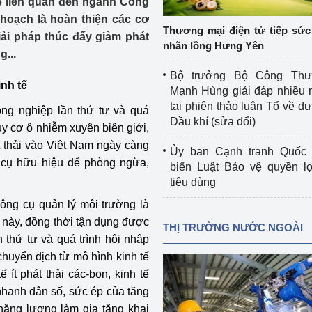
26 liên quan đến ngành Công
 luận
Họp báo
 hoạch là hoàn thiện các cơ
Thương mại điện tử tiếp sức 
iải pháp thúc đẩy giảm phát
Thông cáo báo chí
nhãn lồng Hưng Yên
...
Điểm báo
Bộ trưởng Bộ Công Th
nh tế
Mạnh Hùng giải đáp nhiều 
Nông Lâm Thủy sản
tại phiên thảo luận Tổ về dự 
ng nghiệp lần thứ tư và quá
Dầu khí (sửa đổi)
uy cơ ô nhiễm xuyên biên giới,
n lực
t thải vào Việt Nam ngày càng
Ủy ban Cạnh tranh Quốc 
g cụ hữu hiệu để phòng ngừa,
biến Luật Bảo vệ quyền l
tiêu dùng
Tổ chức kiểm định kỹ thuật an toàn lao 
động thuộc thẩm quyền quản lý của 
công cụ quản lý môi trường là
g Thương
Bộ Công Thương
c này, đồng thời tận dụng được
THỊ TRƯỜNG NƯỚC NGOÀI
 thứ tư và quá trình hội nhập
Công Thương
Tổ chức được cấp GCN đăng ký, hoạt 
chuyển dịch từ mô hình kinh tế
động kiểm định thiết bị, dụng cụ điện 
 ít phát thải các-bon, kinh tế
làm việc ở môi trường không có nguy 
 nhanh dân số, sức ép của tăng
hiểm khí, bụi nổ
tiết kiệm và 
Hiệu quả năng lượng
 năng lượng làm gia tăng khai