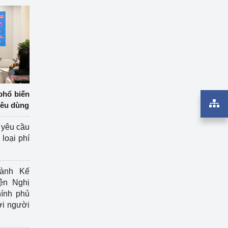
phổ biến
iêu dùng
 yêu cầu
loại phí
ành Kế
ện Nghị
ính phủ
ợi người