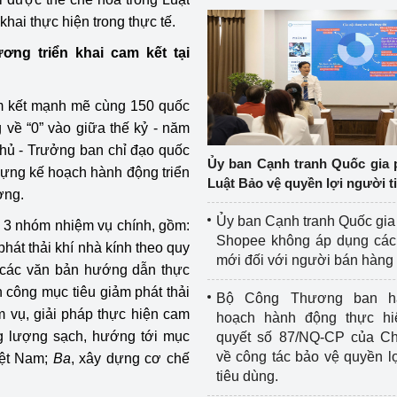
khai thực hiện trong thực tế.
g triển khai cam kết tại
m kết mạnh mẽ cùng 150 quốc
g về “0” vào giữa thế kỷ - năm
hủ - Trưởng ban chỉ đạo quốc
Ủy ban Cạnh tranh Quốc gia 
ựng kế hoạch hành động triển
Luật Bảo vệ quyền lợi người t
ơng.
Ủy ban Cạnh tranh Quốc gia
 3 nhóm nhiệm vụ chính, gồm:
Shopee không áp dụng các 
phát thải khí nhà kính theo quy
mới đối với người bán hàng
 các văn bản hướng dẫn thực
h công mục tiêu giảm phát thải
Bộ Công Thương ban h
m vụ, giải pháp thực hiện cam
hoạch hành động thực hi
ng lượng sạch, hướng tới mục
quyết số 87/NQ-CP của Ch
về công tác bảo vệ quyền l
iệt Nam;
Ba
, xây dựng cơ chế
tiêu dùng.