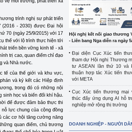
o vệ môi trường, phát triển xã
ệp
Công nghiệp nền tảng
ương trình nghị sự phát triển
ng
Chính sách
 (2016 - 2030) được Đại hội
hứ 70 (ngày 25/9/2015) với 17
Hội nghị kết nối giao thương 
Sản xuất công nghiệp
ụ thể với lộ trình thực hiện tới
- Liên bang Nga diễn ra ngày 5
át triển bền vững kinh tế - xã
Đại diện Cục Xúc tiến th
hính trị cao, quan điểm chỉ đạo
tham dự Hội nghị Thương m
ng và Nhà nước.
tư ASEAN lần thứ 10 và 
thuận hợp tác Xúc tiến th
 tế của thế giới và khu vực,
với META
 phán và ký kết các Hiệp định
ương, trong đó có những nội
Cục Xúc tiến thương mại 
 sinh học và biến đổi khí hậu.
thúc đẩy ứng dụng AI hỗ t
thời để được đảm bảo thực thi
nghiệp mở rộng thị trường
ng nỗ lực chung của cộng đồng
hủ các cơ hội tăng cường năng
DOANH NGHIỆP - NGƯỜI DÂ
 Những quan điểm, chủ trương
i được thể chế hóa trong Luật