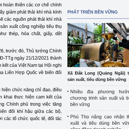
m hoàn thiện các cơ chế chính
ẩy giảm phát thải khí nhà kính
PHÁT TRIỂN BỀN VỮNG
ẽ các nguồn phát thải khí nhà
sản xuất công nghiệp tiêu thụ
hư thép, hóa chất, giấy, dệt
26, trước đó, Thủ tướng Chính
Đ-TTg ngày 21/12/2021 thành
 kết của Việt Nam tại Hội nghị
ủa Liên Hợp Quốc về biến đổi
Xã Đắk Long (Quảng Ngãi) 
sản xuất, tiêu dùng bền vững
c hiện chức năng chỉ đạo, điều
Nhiều địa phương hưở
n khai thực hiện cam kết của
chương trình sản xuất và t
g Chính phủ trong việc tăng
bền vững
ến đổi khí hậu giữa các bộ,
Phú Thọ nâng cao nhận t
 các tổ chức quốc tế, đối tác
xuất và tiêu dùng bền vữ