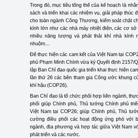
Trong đó, mục tiêu tổng thể của kế hoạch là nhằ
sách và triển khai các nhiệm vụ, giải pháp thúc đ
cho toàn ngành Công Thương, kiểm soát chặt ch
kính lớn như các nhà máy nhiệt điện, các cơ sở 
nhiều năng lượng và phát thải khí nhà kính n
nhuộm…
Để thực hiện các cam kết của Việt Nam tại COP
phủ Phạm Minh Chính vừa ký Quyết định 2157/Q
lập Ban Chỉ đạo quốc gia triển khai thực hiện cam
lần thứ 26 các bên tham gia Công ước khung c
khí hậu (COP26).
Ban Chỉ đạo là tổ chức phối hợp liên ngành, thự
phối giúp Chính phủ, Thủ tướng Chính phủ triể
Việt Nam tại COP26; giúp Chính phủ, Thủ tướn
cường điều phối các hoạt động ứng phó với bi
ngành, địa phương và hợp tác giữa Việt Nam với
phát triển và các nước.