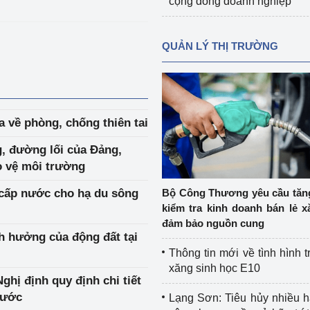
cộng đồng doanh nghiệp
QUẢN LÝ THỊ TRƯỜNG
a về phòng, chống thiên tai
, đường lối của Đảng,
o vệ môi trường
cấp nước cho hạ du sông
Bộ Công Thương yêu cầu tă
kiểm tra kinh doanh bán lẻ x
đảm bảo nguồn cung
h hưởng của động đất tại
Thông tin mới về tình hình t
xăng sinh học E10
ghị định quy định chi tiết
nước
Lạng Sơn: Tiêu hủy nhiều 