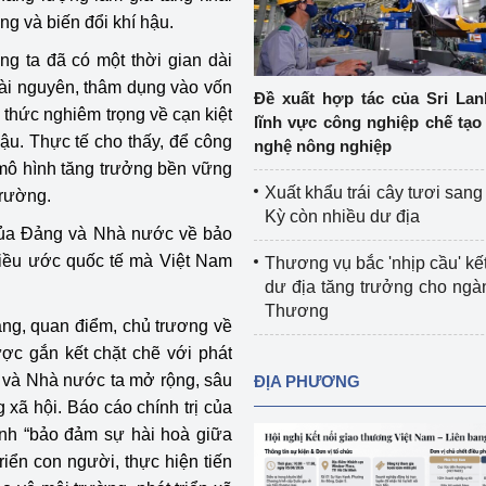
Cơ sở sản xuất, sửa chữa chai chứa 
ng và biến đổi khí hậu.
LPG
ng ta đã có một thời gian dài
 và đổi mới sáng 
tài nguyên, thâm dụng vào vốn
Tổ chức huấn luyện, bồi dưỡng 
Đề xuất hợp tác của Sri Lan
thức nghiêm trọng về cạn kiệt
nghiệp vụ kiểm định kỹ thuật an toàn 
lĩnh vực công nghiệp chế tạo
lao động
hậu. Thực tế cho thấy, để công
nghệ nông nghiệp
 mô hình tăng trưởng bền vững
Video bảo vệ môi trường
Xuất khẩu trái cây tươi san
trường.
Kỳ còn nhiều dư địa
tưởng của Đảng
Album ảnh bảo vệ môi trường
của Đảng và Nhà nước về bảo
điều ước quốc tế mà Việt Nam
Thương vụ bắc 'nhịp cầu' kết
ời dân
Văn bản về môi trường
dư địa tăng trưởng cho ng
Thương
Đọc báo giúp bạn
Khu vực miền Bắc
Đảng, quan điểm, chủ trương về
ược gắn kết chặt chẽ với phát
ài
Khu vực miền Trung
Hiệp định EVFTA
ng và Nhà nước ta mở rộng, sâu
ĐỊA PHƯƠNG
 xã hội. Báo cáo chính trị của
ớc
Khu vực miền Nam
Thị trường châu Á – châu Phi
ịnh “bảo đảm sự hài hoà giữa
triển con người, thực hiện tiến
đưa nghị quyết 
Thị trường châu Âu – châu Mỹ
g vào cuộc sống