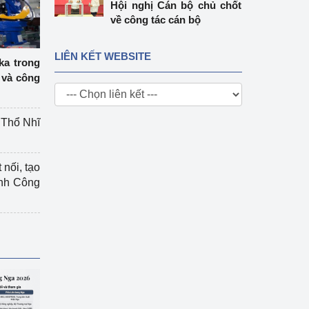
Hội nghị Cán bộ chủ chốt
về công tác cán bộ
LIÊN KẾT WEBSITE
ka trong
 và công
g Thổ Nhĩ
 nối, tạo
ành Công