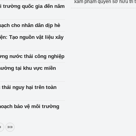
xâm phạm quyền sở hữu trí 
i trường quốc gia đến năm
ạch cho nhân dân dịp hè
iện: Tạo nguồn vật liệu xây
ờng nước thải công nghiệp
hường tại khu vực miền
thải nguy hại trên toàn
hoạch bảo vệ môi trường
»
»»