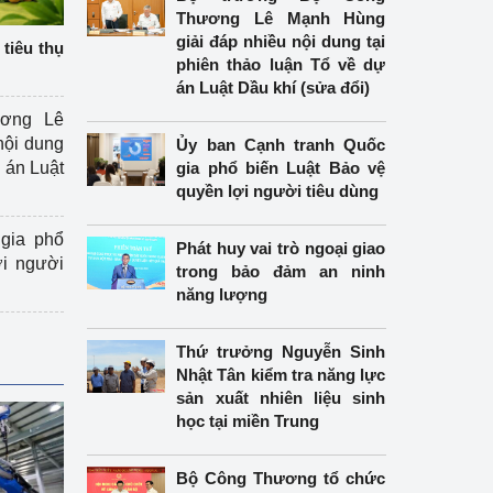
Thương Lê Mạnh Hùng
giải đáp nhiều nội dung tại
tiêu thụ
phiên thảo luận Tổ về dự
án Luật Dầu khí (sửa đổi)
ương Lê
nội dung
Ủy ban Cạnh tranh Quốc
án Luật
gia phổ biến Luật Bảo vệ
quyền lợi người tiêu dùng
gia phổ
Phát huy vai trò ngoại giao
ợi người
trong bảo đảm an ninh
năng lượng
Thứ trưởng Nguyễn Sinh
Nhật Tân kiểm tra năng lực
sản xuất nhiên liệu sinh
học tại miền Trung
Bộ Công Thương tổ chức