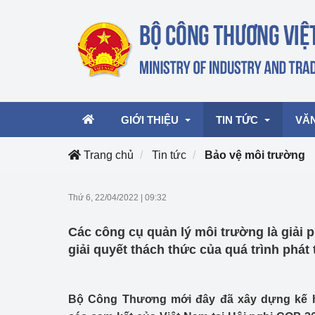
GIỚI THIỆU
TIN TỨC
VĂ
Trang chủ
Tin tức
Bảo vệ môi trường
Lãnh đạo Bộ
Hoạt động
Văn 
Thứ 6, 22/04/2022
|
09:32
Chức năng nhiệm vụ
Giải thưởng Công n
Văn 
Các công cụ quản lý môi trường là giải
mại, Dịch vụ Việt N
Cơ cấu tổ chức
Văn 
giải quyết thách thức của quá trình phát 
Công Thương 57
Hoạt động của Bộ t
Bộ Công Thương mới đây đã xây dựng kế h