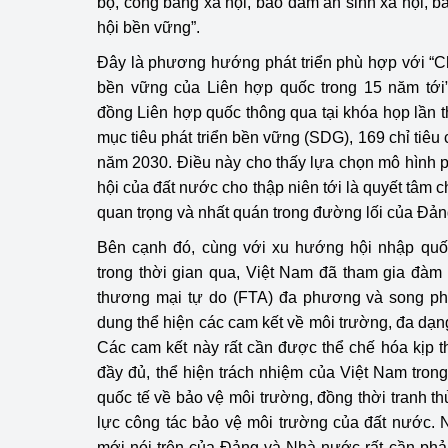
bộ, công bằng xã hội, bảo đảm an sinh xã hội, bả
hội bền vững”.
Phát triển công nghi
Đây là phương hướng phát triển phù hợp với “Ch
Phát triển năng lượ
bền vững của Liên hợp quốc trong 15 năm tới”
đồng Liên hợp quốc thông qua tại khóa họp lần t
mục tiêu phát triển bền vững (SDG), 169 chỉ tiêu c
năm 2030. Điều này cho thấy lựa chọn mô hình ph
hội của đất nước cho thập niên tới là quyết tâm c
quan trọng và nhất quán trong đường lối của Đả
Bên cạnh đó, cùng với xu hướng hội nhập quốc
trong thời gian qua, Việt Nam đã tham gia đàm
thương mại tự do (FTA) đa phương và song ph
dung thể hiện các cam kết về môi trường, đa dạng
Các cam kết này rất cần được thể chế hóa kịp 
đầy đủ, thể hiện trách nhiệm của Việt Nam tro
quốc tế về bảo vệ môi trường, đồng thời tranh t
lực công tác bảo vệ môi trường của đất nước.
mới nói trên của Đảng và Nhà nước rất cần phả