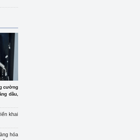
ng cường
ăng dầu,
riển khai
hàng hóa