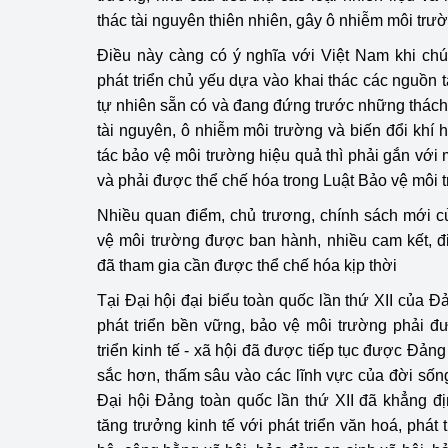
hiệu quả
thác tài nguyên thiên nhiên, gây ô nhiễm môi trườ
Điều này càng có ý nghĩa với Việt Nam khi chú
Khoa học, công nghệ
phát triển chủ yếu dựa vào khai thác các nguồn 
tạo
tự nhiên sẵn có và đang đứng trước những thách 
Thông báo
tài nguyên, ô nhiễm môi trường và biến đổi khí 
tác bảo vệ môi trường hiệu quả thì phải gắn với
Bảo vệ môi trường
và phải được thể chế hóa trong Luật Bảo vệ môi 
Bảo vệ nền tảng tư 
Nhiều quan điểm, chủ trương, chính sách mới 
vệ môi trường được ban hành, nhiều cam kết, 
Doanh nghiệp - Ngư
đã tham gia cần được thể chế hóa kịp thời
Xúc tiến thương mại
Tại Đại hội đại biểu toàn quốc lần thứ XII của 
phát triển bền vững, bảo vệ môi trường phải đ
Thị trường nước ngo
triển kinh tế - xã hội đã được tiếp tục được Đả
sắc hơn, thấm sâu vào các lĩnh vực của đời sống
Thị trường trong nư
Đại hội Đảng toàn quốc lần thứ XII đã khẳng đ
tăng trưởng kinh tế với phát triển văn hoá, phát 
Ngành Công Thương 
Đại hội XIV của Đản