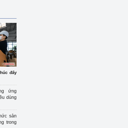
thúc đẩy
ng ứng
iêu dùng
hức sản
ng trong