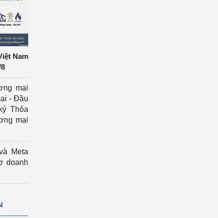
Việt Nam
/8
ương mại
ại - Đầu
ký Thỏa
ương mại
và Meta
rợ doanh
N