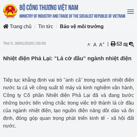
To
na
Trang chủ
Tin tức
Bảo vệ môi trường
Thứ 5, 30/01/2020
|
00:00
+
|
-
A
A
A
Nhiệt điện Phả Lại: "Lá cờ đầu" ngành nhiệt điện
Tiếp tục khẳng định vai trò "anh cả" trong ngành nhiệt điện
nước ta cả về công suất tổ máy và kinh nghiệm vận hành,
Công ty Cổ phần Nhiệt điện Phả Lại đã và đang bước
những bước tiến vững chắc trong việc trở thành lá cờ đầu
của ngành nhiệt điện, tạo nguồn điện năng dồi dào và ổn
định, đóng góp quan trọng phát triển kinh tế - xã hội đất
nước.