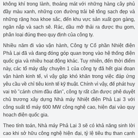
không khí trong lành, thoáng mát với những hàng cây phủ
đầy màu xanh, những con đường trải bê tông sạch đẹp và
những rặng hoa khoe sắc, đến khu vực sản xuất gọn gàng,
ngăn nắp và sạch sẽ. Rác, dầu mỡ thải ra được thu gom,
phân loại đúng theo quy định của công ty.
Nhiều năm đi vào vận hành, Công ty Cổ phần Nhiệt điện
Phả Lại đã và đang đóng góp quan trọng vào hệ thống điện
quốc gia và nhiều hoạt động khác. Tuy nhiên, đến thời điểm
này, các tổ máy dây chuyền 1 của công ty đã hết giai đoạn
vận hành kinh tế, vì vậy gặp khó khăn trong việc đáp ứng
yêu cầu về chỉ tiêu kinh tế kỹ thuật. Chính vì vậy, để phát huy
vai trò "cánh chim đầu đàn", công ty rất cần được phê duyệt
chủ trương xây dựng Nhà máy Nhiệt điện Phả Lại 3 với
công suất tổ máy 600 MW công nghệ cao, hiện đại vào quy
hoạch điện quốc gia.
Theo tính toán, Nhà máy Phả Lại 3 sẽ có khả năng sinh lời
cao khi sở hữu công nghệ hiện đại, tỷ lệ tiêu thụ than cạnh