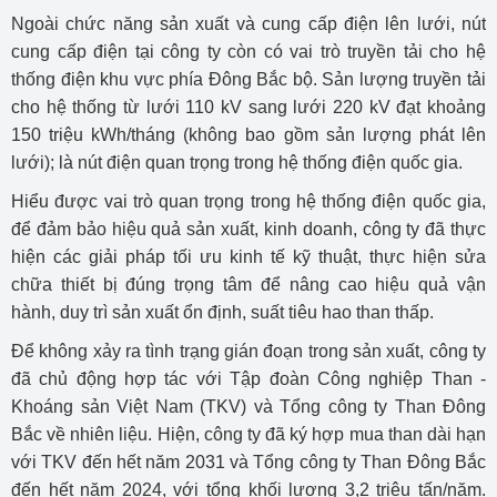
Ngoài chức năng sản xuất và cung cấp điện lên lưới, nút
cung cấp điện tại công ty còn có vai trò truyền tải cho hệ
thống điện khu vực phía Đông Bắc bộ. Sản lượng truyền tải
cho hệ thống từ lưới 110 kV sang lưới 220 kV đạt khoảng
150 triệu kWh/tháng (không bao gồm sản lượng phát lên
lưới); là nút điện quan trọng trong hệ thống điện quốc gia.
Hiểu được vai trò quan trọng trong hệ thống điện quốc gia,
để đảm bảo hiệu quả sản xuất, kinh doanh, công ty đã thực
hiện các giải pháp tối ưu kinh tế kỹ thuật, thực hiện sửa
chữa thiết bị đúng trọng tâm để nâng cao hiệu quả vận
hành, duy trì sản xuất ổn định, suất tiêu hao than thấp.
Để không xảy ra tình trạng gián đoạn trong sản xuất, công ty
đã chủ động hợp tác với Tập đoàn Công nghiệp Than -
Khoáng sản Việt Nam (TKV) và Tổng công ty Than Đông
Bắc về nhiên liệu. Hiện, công ty đã ký hợp mua than dài hạn
với TKV đến hết năm 2031 và Tổng công ty Than Đông Bắc
đến hết năm 2024, với tổng khối lượng 3,2 triệu tấn/năm.