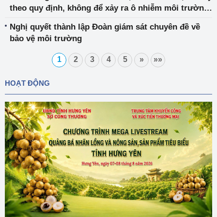
theo quy định, không để xảy ra ô nhiễm môi trường
tại các Cụm Công nghiệp
Nghị quyết thành lập Đoàn giám sát chuyên đề về
bảo vệ môi trường
1
2
3
4
5
»
»»
HOẠT ĐỘNG