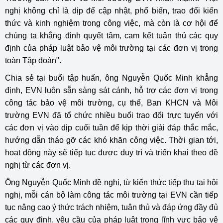
nghị không chỉ là dịp để cập nhật, phổ biến, trao đổi kiến
thức và kinh nghiệm trong công việc, mà còn là cơ hội để
chúng ta khẳng định quyết tâm, cam kết tuân thủ các quy
định của pháp luật bảo vệ môi trường tại các đơn vị trong
toàn Tập đoàn".
Chia sẻ tại buổi tập huấn, ông Nguyễn Quốc Minh khẳng
định, EVN luôn sẵn sàng sát cánh, hỗ trợ các đơn vị trong
công tác bảo vệ môi trường, cụ thể, Ban KHCN và Môi
trường EVN đã tổ chức nhiều buổi trao đổi trực tuyến với
các đơn vị vào dịp cuối tuần để kịp thời giải đáp thắc mắc,
hướng dẫn tháo gỡ các khó khăn công việc. Thời gian tới,
hoạt động này sẽ tiếp tục được duy trì và triển khai theo đề
nghị từ các đơn vị.
Ông Nguyễn Quốc Minh đề nghị, từ kiến thức tiếp thu tại hội
nghị, mỗi cán bộ làm công tác môi trường tại EVN cần tiếp
tục nâng cao ý thức trách nhiệm, tuân thủ và đáp ứng đầy đủ
các quy định, yêu cầu của pháp luật trong lĩnh vực bảo vệ