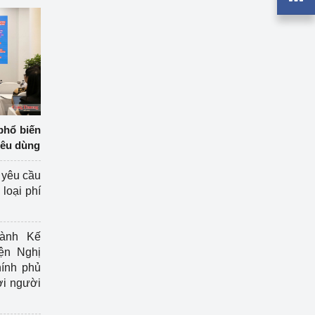
phổ biến
iêu dùng
 yêu cầu
loại phí
ành Kế
ện Nghị
ính phủ
ợi người