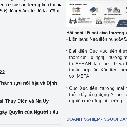
rên cơ sở sản lượng tiêu thụ xăng,
 tỷ đồng/năm, từ đó tác động làm
ệp
Công nghiệp nền tảng
ng
Chính sách
Hội nghị kết nối giao thương 
Sản xuất công nghiệp
- Liên bang Nga diễn ra ngày 5
Đại diện Cục Xúc tiến th
tham dự Hội nghị Thương m
tư ASEAN lần thứ 10 và 
thuận hợp tác Xúc tiến th
22
với META
Thành tựu nổi bật và Định
Cục Xúc tiến thương mại 
thúc đẩy ứng dụng AI hỗ t
ại Thụy Điển và Na Uy
nghiệp mở rộng thị trường
gày Quyền của Người tiêu
DOANH NGHIỆP - NGƯỜI DÂ