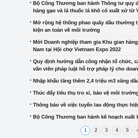
Bộ Công Thương ban hành Thông tư quy đ
hàng gạo và lá thuốc lá khô có xuất xứ t
theo hạn ngạch thuế quan năm 2021 và nă
Mở rộng hệ thống phao quây dầu thường 
kiện an toàn về môi trường
Mời Doanh nghiệp tham gia Khu gian hàng D
Nam tại Hội chợ Vietnam Expo 2022
Quy định hướng dẫn công nhận tổ chức, c
vấn viên pháp luật hỗ trợ pháp lý cho doa
ngành Công Thương
Nhập khẩu tăng thêm 2,4 triệu m3 xăng dầu
Thúc đẩy tiêu thụ tro xỉ, bảo vệ môi trườn
Thông báo về việc tuyển lao động thực hiệ
Bộ Công Thương ban hành kế hoạch xuất 
1
2
3
4
5