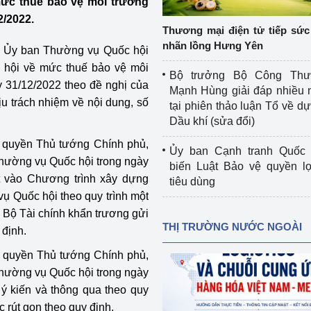
ức thuế bảo vệ môi trường
 luận
Họp báo
2/2022.
Thương mại điện tử tiếp sức 
Thông cáo báo chí
nhãn lồng Hưng Yên
nh Ủy ban Thường vụ Quốc hội
 hội về mức thuế bảo vệ môi
Điểm báo
Bộ trưởng Bộ Công Th
y 31/12/2022 theo đề nghị của
Mạnh Hùng giải đáp nhiều 
Nông Lâm Thủy sản
u trách nhiệm về nội dung, số
tại phiên thảo luận Tổ về dự 
Dầu khí (sửa đổi)
n lực
 quyền Thủ tướng Chính phủ,
Ủy ban Cạnh tranh Quốc 
Thường vụ Quốc hội trong ngày
biến Luật Bảo vệ quyền l
t vào Chương trình xây dựng
tiêu dùng
Tổ chức kiểm định kỹ thuật an toàn lao 
ụ Quốc hội theo quy trình một
động thuộc thẩm quyền quản lý của 
n. Bộ Tài chính khẩn trương gửi
g Thương
Bộ Công Thương
THỊ TRƯỜNG NƯỚC NGOÀI
 định.
Công Thương
Tổ chức được cấp GCN đăng ký, hoạt 
y quyền Thủ tướng Chính phủ,
động kiểm định thiết bị, dụng cụ điện 
Thường vụ Quốc hội trong ngày
làm việc ở môi trường không có nguy 
 ý kiến và thông qua theo quy
hiểm khí, bụi nổ
ục rút gọn theo quy định.
tiết kiệm và 
Hiệu quả năng lượng