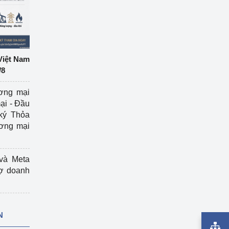
Việt Nam
/8
ương mại
ại - Đầu
ký Thỏa
ương mại
và Meta
rợ doanh
N