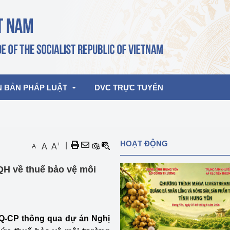
N BẢN PHÁP LUẬT
DVC TRỰC TUYẾN
bản pháp quy
Hoạt động của lãnh đạo Đảng, Nhà 
HOẠT ĐỘNG
+
|
-
A
A
A
nước
ghiệp, Thương 
bản điều hành
QH về thuế bảo vệ môi
am 2026
Hoạt động của Lãnh đạo Bộ
bản hợp nhất
Hoạt động của các đơn vị
rưởng
Q-CP thông qua dự án Nghị