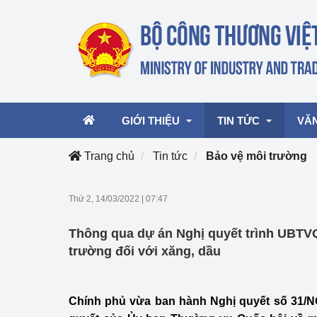
GIỚI THIỆU
TIN TỨC
VĂ
Trang chủ
Tin tức
Bảo vệ môi trường
Lãnh đạo Bộ
Hoạt động
Văn 
Thứ 2, 14/03/2022
|
07:47
Chức năng nhiệm vụ
Giải thưởng Công n
Văn 
Thông qua dự án Nghị quyết trình UBTV
mại, Dịch vụ Việt N
Cơ cấu tổ chức
Văn 
trường đối với xăng, dầu
Công Thương 57
Hoạt động của Bộ t
Chính phủ vừa ban hành Nghị quyết số 31/N