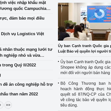
ịnh việc nhập khẩu mặt
ừ Vương quốc Campuchia
m 2022
trực, đảm bảo mọi điều
ịch vụ Logistics Việt
Ủy ban Cạnh tranh Quốc gia 
á nhân thuộc mạng lưới tư
Luật Bảo vệ quyền lợi người t
nh nghiệp nhỏ và vừa
Ủy ban Cạnh tranh Quốc gia
 trong Quý II/2022
Shopee không áp dụng các 
mới đối với người bán hàng
g
Bộ Công Thương ban h
n đề án công nghiệp hỗ trợ
hoạch hành động thực hi
khẩu than năm 2022
quyết số 87/NQ-CP của Ch
về công tác bảo vệ quyền l
»
»»
tiêu dùng.