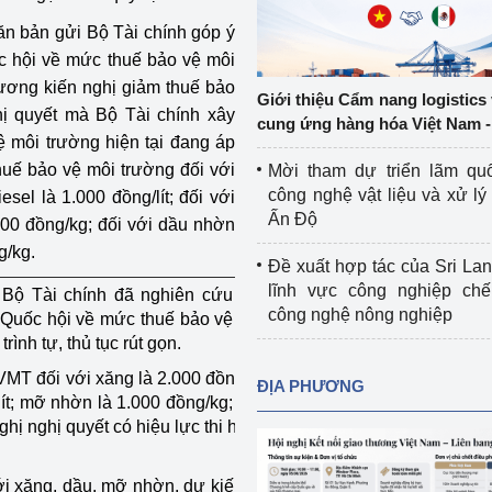
Cơ sở sản xuất, sửa chữa chai chứa 
n bản gửi Bộ Tài chính góp ý
LPG
 hội về mức thuế bảo vệ môi
 và đổi mới sáng 
ương kiến nghị giảm thuế bảo
Tổ chức huấn luyện, bồi dưỡng 
Giới thiệu Cẩm nang logistics
ị quyết mà Bộ Tài chính xây
nghiệp vụ kiểm định kỹ thuật an toàn 
cung ứng hàng hóa Việt Nam -
lao động
 môi trường hiện tại đang áp
huế bảo vệ môi trường đối với
Mời tham dự triển lãm qu
Video bảo vệ môi trường
công nghệ vật liệu và xử lý 
iesel là 1.000 đồng/lít; đối với
Ấn Độ
.000 đồng/kg; đối với dầu nhờn
tưởng của Đảng
Album ảnh bảo vệ môi trường
g/kg.
Đề xuất hợp tác của Sri Lan
ời dân
Văn bản về môi trường
lĩnh vực công nghiệp chế
 Bộ Tài chính đã nghiên cứu xây
công nghệ nông nghiệp
Quốc hội về mức thuế bảo vệ môi
Đọc báo giúp bạn
Khu vực miền Bắc
ình tự, thủ tục rút gọn.
ài
Khu vực miền Trung
Hiệp định EVFTA
MT đối với xăng là 2.000 đồng/lít;
ĐỊA PHƯƠNG
lít; mỡ nhờn là 1.000 đồng/kg; dầu
ớc
Khu vực miền Nam
Thị trường châu Á – châu Phi
ghị nghị quyết có hiệu lực thi hành
đưa nghị quyết 
Thị trường châu Âu – châu Mỹ
i xăng, dầu, mỡ nhờn, dự kiến số
g vào cuộc sống