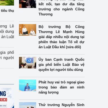
kết nối, tạo dư địa tăng
trưởng cho ngành Công
tiêu thụ
Thương
ương Lê
Bộ trưởng Bộ Công
nội dung
Thương Lê Mạnh Hùng
án Luật
giải đáp nhiều nội dung tại
phiên thảo luận Tổ về dự
án Luật Dầu khí (sửa đổi)
gia phổ
ợi người
Ủy ban Cạnh tranh Quốc
gia phổ biến Luật Bảo vệ
quyền lợi người tiêu dùng
Phát huy vai trò ngoại giao
trong bảo đảm an ninh
năng lượng
Thứ trưởng Nguyễn Sinh