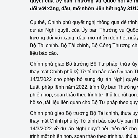
quyết của Ủy ban Thường vụ Quốc hội về m
Công Thương - Công
đối với xăng, dầu, mỡ nhờn đến hết ngày 31/1
Chuyển đổi số
Cụ thể, Chính phủ quyết nghị thông qua để trì
dự án Nghị quyết của Ủy ban Thường vụ Quốc
Lịch sử phát triển
trường đối với xăng, dầu, mỡ nhờn đến hết ngà
Bản tin Thị trường 
Bộ Tài chính. Bộ Tài chính, Bộ Công Thương chị
liệu báo cáo.
Phát triển nguồn nhâ
Chính phủ giao Bộ trưởng Bộ Tư pháp, thừa ủy
Phát triển bền vững
thay mặt Chính phủ ký Tờ trình báo cáo Ủy ban 
14/3/2022 cho phép bổ sung dự án Nghị quyế
Tổ chức kiểm định
Luật, pháp lệnh năm 2022, trình Ủy ban Thường v
phiên họp, soạn thảo theo trình tự, thủ tục rút gọ
Văn hóa ngành Côn
hồ sơ, tài liệu liên quan cho Bộ Tư pháp theo quy
Tái cơ cấu ngành 
Chính phủ giao Bộ trưởng Bộ Tài chính, thừa ủ
thay mặt Chính phủ ký Tờ trình báo cáo Ủy ban 
Quản lý thị trường
14/3/2022 về dự án Nghị quyết nêu trên để cho
trình một phiên họp, soạn thảo theo trình tự, thủ t
Sử dụng năng lượng 