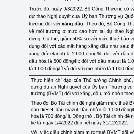
hiệu quả
Trước đó, ngày 9/3/2022, Bộ Công Thương có vă
dự thảo Nghị quyết của Uỷ ban Thường vụ Quốc
Khoa học, công nghệ
trường đối với
xăng dầu
. Theo đó, Bộ Công Th
tạo
vệ môi trường ở mức cao hơn tại dự thảo Ngh
Thông báo
dựng. Cụ thể, giảm 50% so với mức thuế bảo vệ
dụng đối với các mặt hàng xăng dầu như sau: t
Bảo vệ môi trường
xăng (trừ etanol) là 2.000 đồng/lít; đối với dầu d
dầu hỏa là 500 đồng/lít; đối với dầu mazut là 1
Bảo vệ nền tảng tư 
là 1.000 đồng/lít và đối với mỡ nhờn là 1.000 đồn
Doanh nghiệp - Ngư
Thực hiện chỉ đạo của Thủ tướng Chính phủ,
dựng dự án Nghị quyết của Ủy ban Thường vụ 
Xúc tiến thương mại
trường (BVMT) đối với xăng, dầu, mỡ nhờn theo tr
Thị trường nước ngo
Theo đó, Bộ Tài chính đề nghị giảm mức thuế BV
dầu diesel, dầu mazut, dầu nhờn là 1.000 đồng/
Thị trường trong nư
hỏa là 700 đồng/lít. Đồng thời, Bộ Tài chính đề n
kể từ ngày 1/4/2022 đến hết ngày 31/12/2022.
Ngành Công Thương 
Với việc điều chỉnh giảm mức thuế BVMT đối vớ
Đại hội XIV của Đản