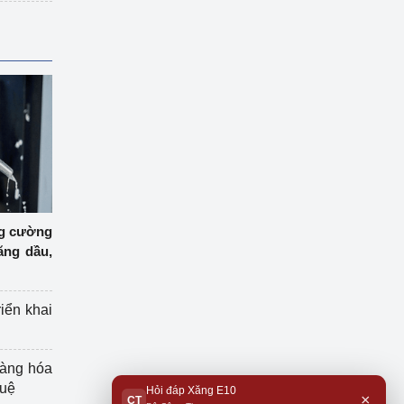
ng cường
ăng dầu,
riển khai
hàng hóa
tuệ
Hỏi đáp Xăng E10
×
CT