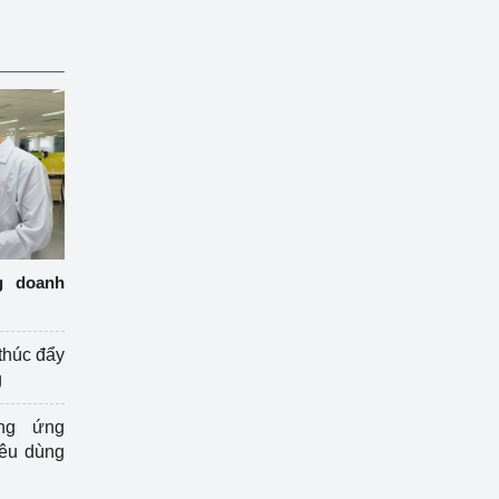
g doanh
thúc đẩy
g
ng ứng
iêu dùng