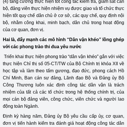
(4) tăng cường thực hiện tốt công tác kiểm tra, giám sát cán
bộ, đảng viên thực hiện nhiệm vụ được giao và tổ chức thực
hiện tốt quy chế dân chủ ở cơ sở, các quy chế, quy định nội
bộ, nhằm công khai, minh bạch, dân chủ trong hoạt động
của cơ quan, đơn vị.
Hai là, đẩy mạnh các mô hình “Dân vận khéo” lồng ghép
với các phong trào thi đua yêu nước
Triển khai thực hiện phong trào “dân vận khéo” gắn với việc
thực hiện Chỉ thị số 05-CT/TW của Bộ Chính trị khóa XII về
học tập và làm theo tấm gương, đạo đức, phong cách Hồ
Chí Minh, Ban cán sự đảng, Lãnh đạo Bộ và Đảng ủy Bộ
Công Thương luôn xác định công tác dân vận là trách
nhiệm của tất cả các tổ chức trong hệ thống chính trị, của
mọi cán bộ đảng viên, công chức, viên chức và người lao
động toàn Ngành.
Định kỳ hàng năm, Đảng ủy Bộ yêu cầu cấp ủy, cơ quan,
đơn vị tiến hành kiểm tra đánh giá hoạt động công tác dân