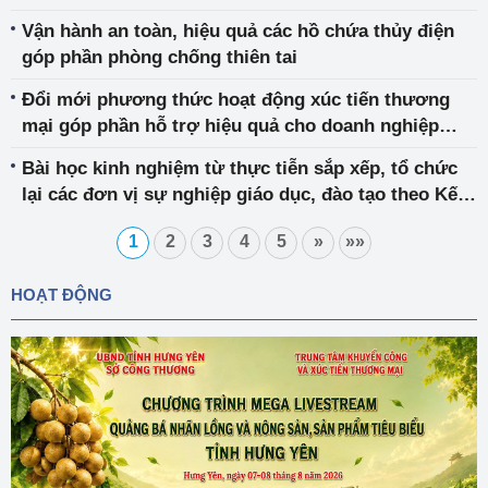
Vận hành an toàn, hiệu quả các hồ chứa thủy điện
góp phần phòng chống thiên tai
Đổi mới phương thức hoạt động xúc tiến thương
mại góp phần hỗ trợ hiệu quả cho doanh nghiệp
trong bối cảnh dịch bệnh Covid-19
Bài học kinh nghiệm từ thực tiễn sắp xếp, tổ chức
lại các đơn vị sự nghiệp giáo dục, đào tạo theo Kế
hoạch số 04-KH/BCSĐ của Ban cán sự đảng Bộ
1
2
3
4
5
»
»»
Công Thương thực hiện Nghị quyết số 19-NQ/TW
HOẠT ĐỘNG