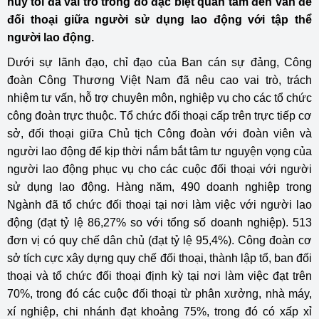
huy tối đa vai trò trong đó đặc biệt quan tâm đến vấn đề
đối thoại giữa người sử dụng lao động với tập thể
người lao động.
Dưới sự lãnh đạo, chỉ đạo của Ban cán sự đảng, Công
đoàn Công Thương Việt Nam đã nêu cao vai trò, trách
nhiệm tư vấn, hỗ trợ chuyên môn, nghiệp vụ cho các tổ chức
công đoàn trực thuộc. Tổ chức đối thoại cấp trên trực tiếp cơ
sở, đối thoại giữa Chủ tịch Công đoàn với đoàn viên và
người lao động để kịp thời nắm bắt tâm tư nguyện vọng của
người lao động phục vụ cho các cuộc đối thoại với người
sử dụng lao động. Hàng năm, 490 doanh nghiệp trong
Ngành đã tổ chức đối thoại tại nơi làm việc với người lao
động (đạt tỷ lệ 86,27% so với tổng số doanh nghiệp). 513
đơn vị có quy chế dân chủ (đạt tỷ lệ 95,4%). Công đoàn cơ
sở tích cực xây dựng quy chế đối thoại, thành lập tổ, ban đối
thoại và tổ chức đối thoại định kỳ tại nơi làm việc đạt trên
70%, trong đó các cuộc đối thoại từ phân xưởng, nhà máy,
xí nghiệp, chi nhánh đạt khoảng 75%, trong đó có xấp xỉ