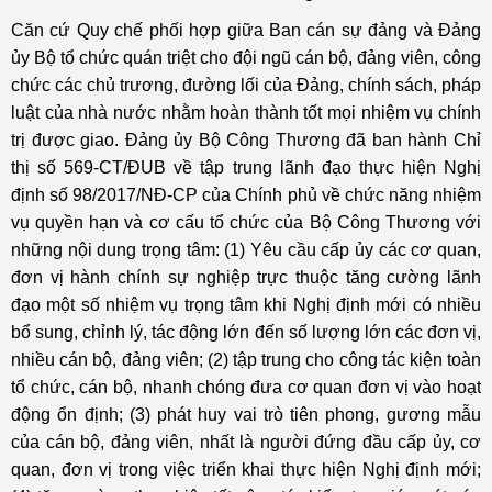
Căn cứ Quy chế phối hợp giữa Ban cán sự đảng và Đảng
ủy Bộ tổ chức quán triệt cho đội ngũ cán bộ, đảng viên, công
chức các chủ trương, đường lối của Đảng, chính sách, pháp
luật của nhà nước nhằm hoàn thành tốt mọi nhiệm vụ chính
trị được giao. Đảng ủy Bộ Công Thương đã ban hành Chỉ
thị số 569-CT/ĐUB về tập trung lãnh đạo thực hiện Nghị
định số 98/2017/NĐ-CP của Chính phủ về chức năng nhiệm
vụ quyền hạn và cơ cấu tổ chức của Bộ Công Thương với
những nội dung trọng tâm: (1) Yêu cầu cấp ủy các cơ quan,
đơn vị hành chính sự nghiệp trực thuộc tăng cường lãnh
đạo một số nhiệm vụ trọng tâm khi Nghị định mới có nhiều
bổ sung, chỉnh lý, tác động lớn đến số lượng lớn các đơn vị,
nhiều cán bộ, đảng viên; (2) tập trung cho công tác kiện toàn
tổ chức, cán bộ, nhanh chóng đưa cơ quan đơn vị vào hoạt
động ổn định; (3) phát huy vai trò tiên phong, gương mẫu
của cán bộ, đảng viên, nhất là người đứng đầu cấp ủy, cơ
quan, đơn vị trong việc triển khai thực hiện Nghị định mới;