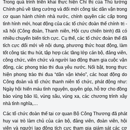
Trong quá trình triển khai thực hiện Chỉ thị của Thủ tướng
Chính phủ về tăng cường và đổi mới công tác dân vận trong
cơ quan hành chính nhà nước, chính quyền các cấp trong
tình hình mới, hoạt động của các tổ chức đoàn thể chính trị -
xã hội (Công đoàn, Thanh niên, Hội cựu chiến binh) đã có
nhiều chuyển biến tích cực. Cụ thể, các tổ chức đoàn thể đã
tích cực đổi mới về nội dung, phương thức hoạt động, làm
tốt công tác thu hút, tập hợp các tầng lớp cán bộ, đảng viên,
công chức, viên chức và người lao động tham gia cuộc vận
động, các phong trào thi đua yêu nước. Nổi bật, trong thực
hiện phong trào thi đua “dân vận khéo”, các hoạt động do
Công đoàn và tổ chức thanh niên tổ chức, phát động như:
Ngày hội hiến máu tình nguyện, quyên góp, hỗ trợ cho đồng
bào vùng bão lũ, vùng sâu, vùng xa, các chương trình xây
nhà tình nghĩa,…
Các tổ chức đoàn thể tại cơ quan Bộ Công Thương đã phát
huy vai trò làm chủ của cán bộ, đảng viên, đoàn viên, hội
viên và người lao động tích cực tham gia giám sát các cơ