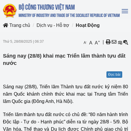
To
na
Trang chủ
Dịch vụ - Hỗ trợ
Hoạt Động
Thứ 5, 28/08/2025
|
06:37
+
|
-
A
A
A
Sáng nay (28/8) khai mạc Triển lãm thành tựu đất
nước
Đọc bài
Sáng nay (28/8), Triển lãm Thành tựu đất nước kỷ niệm 80
năm Quốc khánh chính thức khai mạc tại Trung tâm Triển
lãm Quốc gia (Đông Anh, Hà Nội).
Triển lãm thành tựu đất nước có chủ đề: “80 năm hành trình
Độc lập - Tự do - Hạnh phúc” diễn ra từ ngày 28/8 - 5/9. Bộ
Văn hóa, Thể thao và Du lịch được Chính phủ giao chủ trì