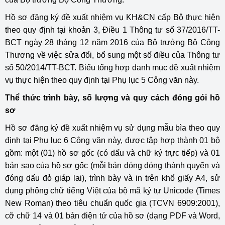
Hồ sơ đăng ký đề xuất nhiệm vụ KH&CN cấp Bộ thực hiện
theo quy định tại khoản 3, Điều 1 Thông tư số 37/2016/TT-
BCT ngày 28 tháng 12 năm 2016 của Bộ trưởng Bộ Công
Thương về việc sửa đổi, bổ sung một số điều của Thông tư
số 50/2014/TT-BCT. Biểu tổng hợp danh mục đề xuất nhiệm
vụ thực hiện theo quy định tại Phụ lục 5 Công văn này.
Thể thức trình bày, số lượng và quy cách đóng gói hồ
sơ
Hồ sơ đăng ký đề xuất nhiệm vụ sử dụng mẫu bìa theo quy
định tại Phụ lục 6 Công văn này, được tập hợp thành 01 bộ
gồm: một (01) hồ sơ gốc (có dấu và chữ ký trực tiếp) và 01
bản sao của hồ sơ gốc (mỗi bản đóng đóng thành quyển và
đóng dấu đỏ giáp lai), trình bày và in trên khổ giấy A4, sử
dụng phông chữ tiếng Việt của bộ mã ký tự Unicode (Times
New Roman) theo tiêu chuẩn quốc gia (TCVN 6909:2001),
cỡ chữ 14 và 01 bản điện tử của hồ sơ (dạng PDF và Word,