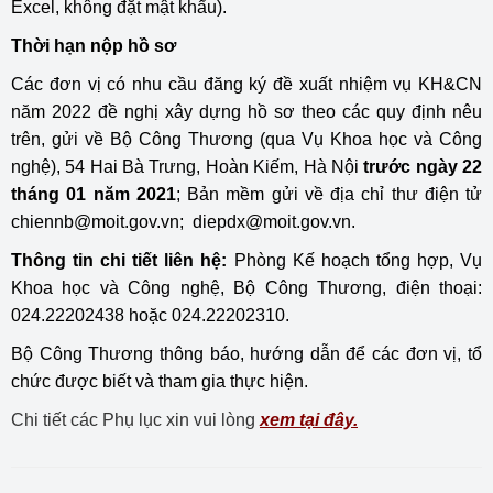
Excel, không đặt mật khẩu).
Thời hạn nộp hồ sơ
Các đơn vị có nhu cầu đăng ký đề xuất nhiệm vụ KH&CN
năm 2022 đề nghị xây dựng hồ sơ theo các quy định nêu
trên, gửi về Bộ Công Thương (qua Vụ Khoa học và Công
nghệ), 54 Hai Bà Trưng, Hoàn Kiếm, Hà Nội
trước ngày 22
tháng 01 năm 2021
; Bản mềm gửi về địa chỉ thư điện tử
chiennb@moit.gov.vn; diepdx@moit.gov.vn.
Thông tin chi tiết liên hệ:
Phòng Kế hoạch tổng hợp, Vụ
Khoa học và Công nghệ, Bộ Công Thương, điện thoại:
024.22202438 hoặc 024.22202310.
Bộ Công Thương thông báo, hướng dẫn để các đơn vị, tổ
chức được biết và tham gia thực hiện.
Chi tiết các Phụ lục xin vui lòng
xem tại đây.