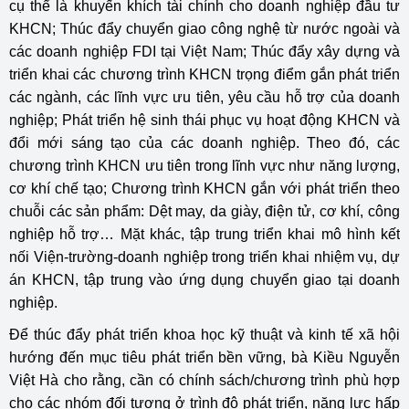
cụ thể là khuyến khích tài chính cho doanh nghiệp đầu tư
KHCN; Thúc đẩy chuyển giao công nghệ từ nước ngoài và
các doanh nghiệp FDI tại Việt Nam; Thúc đẩy xây dựng và
triển khai các chương trình KHCN trọng điểm gắn phát triển
các ngành, các lĩnh vực ưu tiên, yêu cầu hỗ trợ của doanh
nghiệp; Phát triển hệ sinh thái phục vụ hoạt động KHCN và
đổi mới sáng tạo của các doanh nghiệp. Theo đó, các
chương trình KHCN ưu tiên trong lĩnh vực như năng lượng,
cơ khí chế tạo; Chương trình KHCN gắn với phát triển theo
chuỗi các sản phẩm: Dệt may, da giày, điện tử, cơ khí, công
nghiệp hỗ trợ… Mặt khác, tập trung triển khai mô hình kết
nối Viện-trường-doanh nghiệp trong triển khai nhiệm vụ, dự
án KHCN, tập trung vào ứng dụng chuyển giao tại doanh
nghiệp.
Để thúc đẩy phát triển khoa học kỹ thuật và kinh tế xã hội
hướng đến mục tiêu phát triển bền vững, bà Kiều Nguyễn
Việt Hà cho rằng, cần có chính sách/chương trình phù hợp
cho các nhóm đối tượng ở trình độ phát triển, năng lực hấp