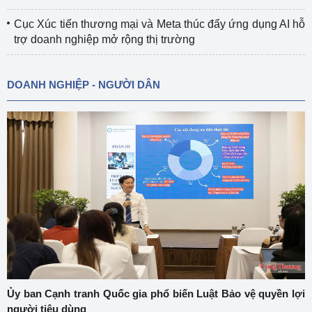
Cục Xúc tiến thương mại và Meta thúc đẩy ứng dụng AI hỗ
trợ doanh nghiệp mở rộng thị trường
DOANH NGHIỆP - NGƯỜI DÂN
Ủy ban Cạnh tranh Quốc gia phổ biến Luật Bảo vệ quyền lợi
người tiêu dùng