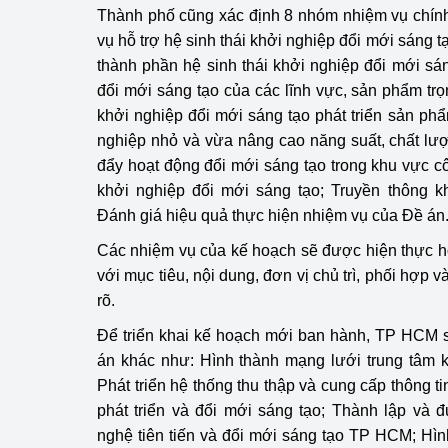
Thành phố cũng xác định 8 nhóm nhiệm vụ chính 
hiệu quả
vụ hỗ trợ hệ sinh thái khởi nghiệp đổi mới sáng 
Khoa học, công nghệ
thành phần hệ sinh thái khởi nghiệp đổi mới sán
tạo
đổi mới sáng tạo của các lĩnh vực, sản phẩm tr
khởi nghiệp đổi mới sáng tạo phát triển sản phẩ
Thông báo
nghiệp nhỏ và vừa nâng cao năng suất, chất lư
đẩy hoạt động đổi mới sáng tạo trong khu vực c
Bảo vệ môi trường
khởi nghiệp đổi mới sáng tạo; Truyền thông k
Bảo vệ nền tảng tư 
Đánh giá hiệu quả thực hiện nhiệm vụ của Đề án
Các nhiệm vụ của kế hoạch sẽ được hiện thực h
Doanh nghiệp - Ngư
với mục tiêu, nội dung, đơn vị chủ trì, phối hợp v
Xúc tiến thương mại
rõ.
Để triển khai kế hoạch mới ban hành, TP HCM s
Thị trường nước ngo
án khác như: Hình thành mạng lưới trung tâm k
Thị trường trong nư
Phát triển hệ thống thu thập và cung cấp thông
phát triển và đổi mới sáng tạo; Thành lập và
Ngành Công Thương 
nghệ tiên tiến và đổi mới sáng tạo TP HCM; Hìn
Đại hội XIV của Đản