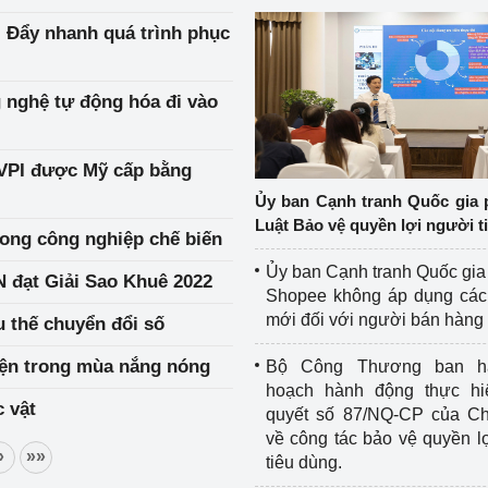
- Đẩy nhanh quá trình phục
 nghệ tự động hóa đi vào
 VPI được Mỹ cấp bằng
Ủy ban Cạnh tranh Quốc gia 
Luật Bảo vệ quyền lợi người t
ong công nghiệp chế biến
Ủy ban Cạnh tranh Quốc gia
 đạt Giải Sao Khuê 2022
Shopee không áp dụng các 
mới đối với người bán hàng
 thế chuyển đổi số
iện trong mùa nắng nóng
Bộ Công Thương ban h
hoạch hành động thực hi
 vật
quyết số 87/NQ-CP của Ch
về công tác bảo vệ quyền l
»
»»
tiêu dùng.