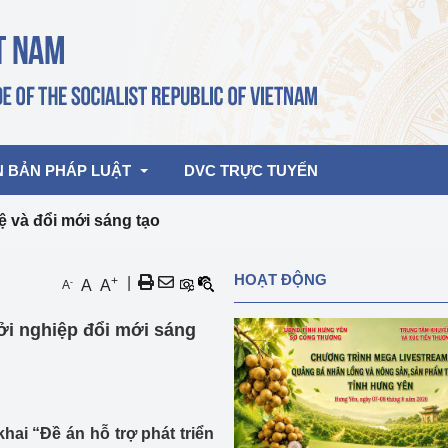
N BẢN PHÁP LUẬT
DVC TRỰC TUYẾN
 và đổi mới sáng tạo
bản pháp quy
Hoạt động của lãnh đạo Đảng, Nhà 
HOẠT ĐỘNG
+
|
-
A
A
A
nước
ghiệp, Thương 
bản điều hành
ởi nghiệp đổi mới sáng
am 2026
Hoạt động của Lãnh đạo Bộ
bản hợp nhất
Hoạt động của các đơn vị
rưởng
ai “Đề án hỗ trợ phát triển