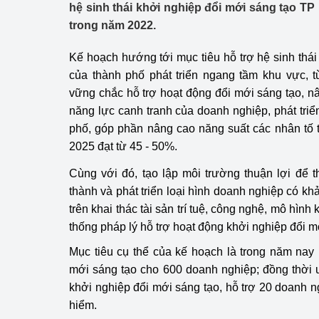
hệ sinh thái khởi nghiệp đổi mới sáng tạo TP
Công Thương - Công
trong năm 2022.
Chuyển đổi số
Kế hoạch hướng tới mục tiêu hỗ trợ hệ sinh thái
Lịch sử phát triển
của thành phố phát triển ngang tầm khu vực, 
vững chắc hỗ trợ hoạt động đổi mới sáng tạo, n
Bản tin Thị trường 
năng lực canh tranh của doanh nghiệp, phát tri
phố, góp phần nâng cao năng suất các nhân t
Phát triển nguồn nhâ
2025 đạt từ 45 - 50%.
Phát triển bền vững
Cùng với đó, tạo lập môi trường thuận lợi để th
thành và phát triển loại hình doanh nghiệp có k
Tổ chức kiểm định
trên khai thác tài sản trí tuệ, công nghệ, mô hìn
Văn hóa ngành Côn
thống pháp lý hỗ trợ hoạt động khởi nghiệp đổi m
Mục tiêu cụ thể của kế hoạch là trong năm nay
Tái cơ cấu ngành 
mới sáng tạo cho 600 doanh nghiệp; đồng thời 
Quản lý thị trường
khởi nghiệp đổi mới sáng tạo, hỗ trợ 20 doanh 
hiểm.
Sử dụng năng lượng 