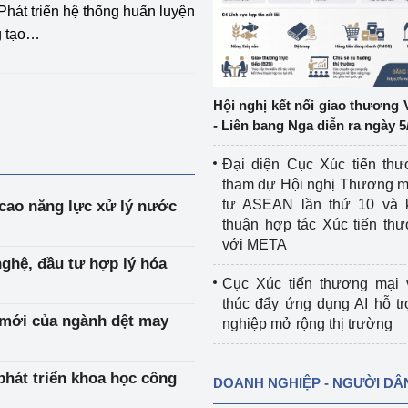
hát triển hệ thống huấn luyện
ng tạo…
ệp
Công nghiệp nền tảng
ng
Chính sách
Hội nghị kết nối giao thương 
Sản xuất công nghiệp
- Liên bang Nga diễn ra ngày 5
Đại diện Cục Xúc tiến th
tham dự Hội nghị Thương m
tư ASEAN lần thứ 10 và 
cao năng lực xử lý nước
thuận hợp tác Xúc tiến th
với META
ghệ, đầu tư hợp lý hóa
Cục Xúc tiến thương mại 
thúc đẩy ứng dụng AI hỗ t
 mới của ngành dệt may
nghiệp mở rộng thị trường
phát triển khoa học công
DOANH NGHIỆP - NGƯỜI DÂ