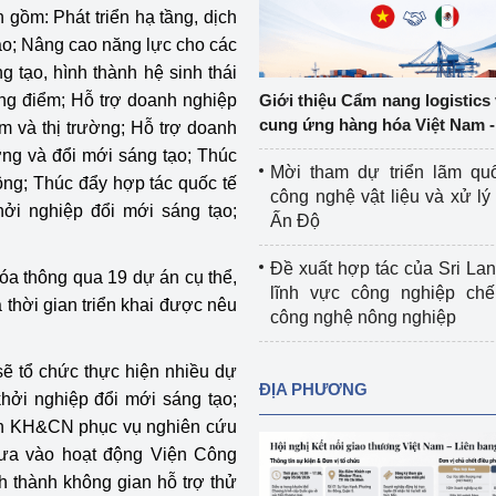
gồm: Phát triển hạ tầng, dịch
Cơ sở sản xuất, sửa chữa chai chứa 
tạo; Nâng cao năng lực cho các
LPG
 và đổi mới sáng 
g tạo, hình thành hệ sinh thái
Tổ chức huấn luyện, bồi dưỡng 
ọng điểm; Hỗ trợ doanh nghiệp
Giới thiệu Cẩm nang logistics
nghiệp vụ kiểm định kỹ thuật an toàn 
cung ứng hàng hóa Việt Nam -
m và thị trường; Hỗ trợ doanh
lao động
ợng và đổi mới sáng tạo; Thúc
Mời tham dự triển lãm qu
ông; Thúc đẩy hợp tác quốc tế
Video bảo vệ môi trường
công nghệ vật liệu và xử lý 
hởi nghiệp đổi mới sáng tạo;
Ấn Độ
tưởng của Đảng
Album ảnh bảo vệ môi trường
.
Đề xuất hợp tác của Sri Lan
óa thông qua 19 dự án cụ thể,
ời dân
Văn bản về môi trường
lĩnh vực công nghiệp chế
à thời gian triển khai được nêu
công nghệ nông nghiệp
Đọc báo giúp bạn
Khu vực miền Bắc
ẽ tổ chức thực hiện nhiều dự
ài
Khu vực miền Trung
Hiệp định EVFTA
ĐỊA PHƯƠNG
hởi nghiệp đổi mới sáng tạo;
ớc
Khu vực miền Nam
Thị trường châu Á – châu Phi
 tin KH&CN phục vụ nghiên cứu
 đưa vào hoạt động Viện Công
đưa nghị quyết 
Thị trường châu Âu – châu Mỹ
h thành không gian hỗ trợ thử
g vào cuộc sống