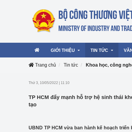
GIỚI THIỆU
TIN TỨC
VĂ
Trang chủ
Tin tức
Khoa học, công nghệ
Lãnh đạo Bộ
Hoạt động
Văn 
Thứ 3, 10/05/2022
|
11:10
Chức năng nhiệm vụ
Giải thưởng Công n
Văn 
TP HCM đẩy mạnh hỗ trợ hệ sinh thái kh
mại, Dịch vụ Việt N
Cơ cấu tổ chức
Văn 
tạo
Công Thương 57
Hoạt động của Bộ t
UBND TP HCM vừa ban hành kế hoạch triển kh