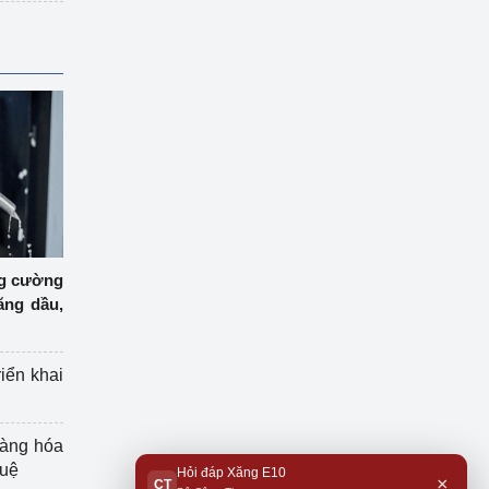
ng cường
ăng dầu,
riển khai
hàng hóa
tuệ
Hỏi đáp Xăng E10
×
CT