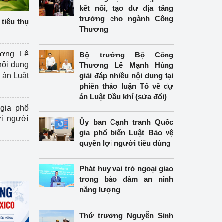
kết nối, tạo dư địa tăng
trưởng cho ngành Công
tiêu thụ
Thương
ương Lê
Bộ trưởng Bộ Công
nội dung
Thương Lê Mạnh Hùng
án Luật
giải đáp nhiều nội dung tại
phiên thảo luận Tổ về dự
án Luật Dầu khí (sửa đổi)
gia phổ
ợi người
Ủy ban Cạnh tranh Quốc
gia phổ biến Luật Bảo vệ
quyền lợi người tiêu dùng
Phát huy vai trò ngoại giao
trong bảo đảm an ninh
năng lượng
Thứ trưởng Nguyễn Sinh