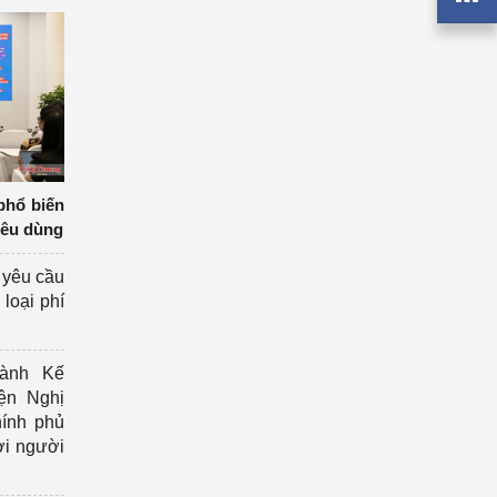
phổ biến
iêu dùng
 yêu cầu
loại phí
ành Kế
ện Nghị
ính phủ
ợi người