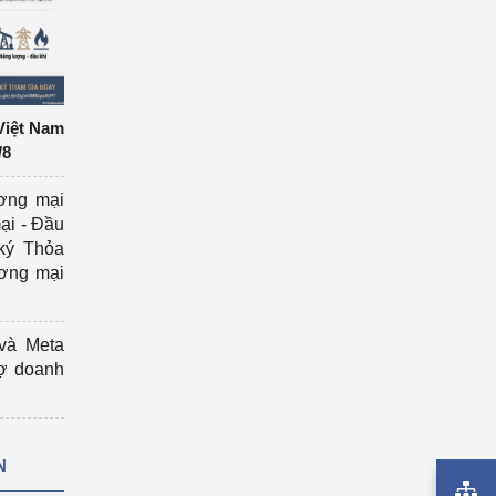
Việt Nam
/8
ương mại
ại - Đầu
ký Thỏa
ương mại
và Meta
rợ doanh
N