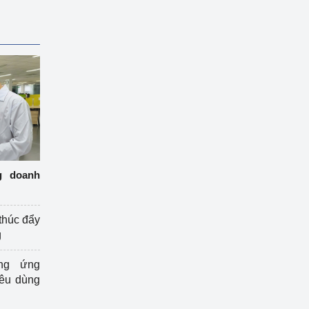
g doanh
thúc đẩy
g
ng ứng
iêu dùng