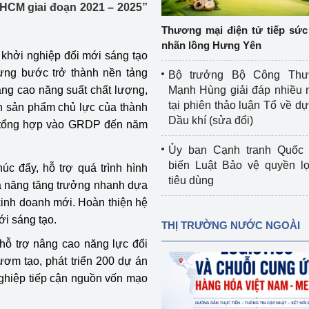
 HCM giai đoạn 2021 – 2025”
 luận
Họp báo
Thương mại điện tử tiếp sức 
Thông cáo báo chí
nhãn lồng Hưng Yên
 khởi nghiệp đổi mới sáng tạo
Điểm báo
từng bước trở thành nền tảng
Bộ trưởng Bộ Công Th
âng cao năng suất chất lượng,
Mạnh Hùng giải đáp nhiều 
Nông Lâm Thủy sản
tại phiên thảo luận Tổ về dự 
ển sản phẩm chủ lực của thành
Dầu khí (sửa đổi)
ố tổng hợp vào GRDP đến năm
n lực
Ủy ban Cạnh tranh Quốc 
biến Luật Bảo vệ quyền l
úc đẩy, hỗ trợ quá trình hình
tiêu dùng
hả năng tăng trưởng nhanh dựa
Tổ chức kiểm định kỹ thuật an toàn lao 
động thuộc thẩm quyền quản lý của 
h kinh doanh mới. Hoàn thiện hệ
g Thương
Bộ Công Thương
ới sáng tạo.
THỊ TRƯỜNG NƯỚC NGOÀI
 hỗ trợ nâng cao năng lực đổi
Công Thương
Tổ chức được cấp GCN đăng ký, hoạt 
ươm tạo, phát triển 200 dự án
động kiểm định thiết bị, dụng cụ điện 
làm việc ở môi trường không có nguy 
nghiệp tiếp cận nguồn vốn mạo
hiểm khí, bụi nổ
tiết kiệm và 
Hiệu quả năng lượng