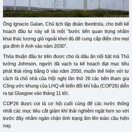
Ông Ignacio Galan, Chủ tịch tập đoàn Iberdrola, cho biết kế
hoạch đầu tư này sẽ là một "bước tiến quan trọng nhằm
khai thác lượng gió ngoài khơi đủ để cung cấp điện cho mọi
gia đình ở Anh vào năm 2030”.
Thỏa thuận đầu tư trên được cho là dấu ấn nổi bật mà Thủ
tướng Johnson, người đã vạch ra kế hoạch đạt mục tiêu
phát thải ròng bằng 0 vào năm 2050, muốn thể hiện với tư
cách là chủ nhà của Hội nghị lần thứ 26 các bên tham gia
Công ước khung của LHQ về biến đổi khí hậu (COP26) diễn
ra tại Glasgow vào tháng 11 tới.
COP26 được coi là cơ hội cuối cùng để các nước thống
nhất các mục tiêu cắt giảm khí thải nghiêm ngặt hơn so với
trước đây nhằm ngăn chặn tình trạng ấm lên toàn cầu hiện
nay.