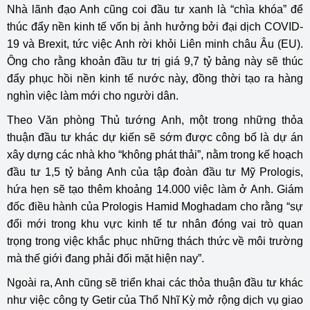
Nhà lãnh đạo Anh cũng coi đầu tư xanh là “chìa khóa” để
thúc đẩy nền kinh tế vốn bị ảnh hưởng bởi đại dịch COVID-
19 và Brexit, tức việc Anh rời khỏi Liên minh châu Âu (EU).
Ông cho rằng khoản đầu tư trị giá 9,7 tỷ bảng này sẽ thúc
đẩy phục hồi nền kinh tế nước này, đồng thời tạo ra hàng
nghìn việc làm mới cho người dân.
Theo Văn phòng Thủ tướng Anh, một trong những thỏa
thuận đầu tư khác dự kiến sẽ sớm được công bố là dự án
xây dựng các nhà kho “không phát thải”, nằm trong kế hoạch
đầu tư 1,5 tỷ bảng Anh của tập đoàn đầu tư Mỹ Prologis,
hứa hẹn sẽ tạo thêm khoảng 14.000 việc làm ở Anh. Giám
đốc điều hành của Prologis Hamid Moghadam cho rằng “sự
đổi mới trong khu vực kinh tế tư nhân đóng vai trò quan
trọng trong việc khắc phục những thách thức về môi trường
mà thế giới đang phải đối mặt hiện nay”.
Ngoài ra, Anh cũng sẽ triển khai các thỏa thuận đầu tư khác
như việc công ty Getir của Thổ Nhĩ Kỳ mở rộng dịch vụ giao