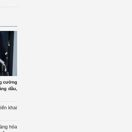
ng cường
ăng dầu,
riển khai
hàng hóa