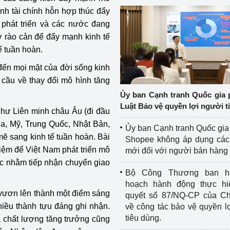
nh tài chính hỗn hợp thúc đẩy
phát triển và các nước đang
ỡ rào cản để đẩy mạnh kinh tế
ế tuần hoàn.
 đến mọi mặt của đời sống kinh
 cầu về thay đổi mô hình tăng
Ủy ban Cạnh tranh Quốc gia 
Luật Bảo vệ quyền lợi người t
 như Liên minh châu Âu (đi đầu
a, Mỹ, Trung Quốc, Nhật Bản,
Ủy ban Cạnh tranh Quốc gia
 sang kinh tế tuần hoàn. Bài
Shopee không áp dụng các 
iệm để Việt Nam phát triển mô
mới đối với người bán hàng
ác nhằm tiếp nhận chuyển giao
Bộ Công Thương ban h
hoạch hành động thực hi
 vươn lên thành một điểm sáng
quyết số 87/NQ-CP của Ch
nhiều thành tựu đáng ghi nhận.
về công tác bảo vệ quyền l
tiêu dùng.
à chất lượng tăng trưởng cũng