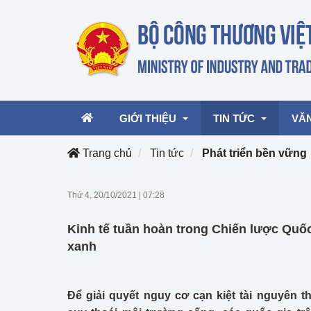
GIỚI THIỆU
TIN TỨC
VĂ
Trang chủ
Tin tức
Phát triển bền vững
Lãnh đạo Bộ
Hoạt động
Văn 
Thứ 4, 20/10/2021
|
07:28
Chức năng nhiệm vụ
Giải thưởng Công n
Văn 
Kinh tế tuần hoàn trong Chiến lược Quốc
mại, Dịch vụ Việt N
Cơ cấu tổ chức
Văn 
xanh
Công Thương 57
Hoạt động của Bộ t
Ðể giải quyết nguy cơ cạn kiệt tài nguyên t