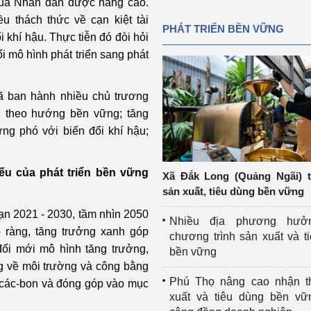
n của Nhân dân được nâng cao.
u thách thức về cạn kiệt tài
PHÁT TRIỂN BỀN VỮNG
 khí hậu. Thực tiễn đó đòi hỏi
i mô hình phát triển sang phát
ã ban hành nhiều chủ trương
g theo hướng bền vững; tăng
ng phó với biến đổi khí hậu;
yếu của phát triển bền vững
Xã Đắk Long (Quảng Ngãi) 
sản xuất, tiêu dùng bền vững
ạn 2021 - 2030, tầm nhìn 2050
Nhiều địa phương hưở
 ràng, tăng trưởng xanh góp
chương trình sản xuất và t
đổi mới mô hình tăng trưởng,
bền vững
g về môi trường và công bằng
Phú Thọ nâng cao nhận t
a các-bon và đóng góp vào mục
xuất và tiêu dùng bền vữ