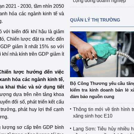
cộng đồng doanh nghiệp
ạn 2021 - 2030, tầm nhìn 2050
 xanh hóa các ngành kinh tế và
QUẢN LÝ THỊ TRƯỜNG
g.
ó với biến đổi khí hậu là giảm
đó, Chiến lược đặt ra mốc đến
n GDP giảm ít nhất 15% so với
khí nhà kính trên GDP giảm ít
Chiến lược hướng đến việc
xanh hóa các ngành kinh tế,
Bộ Công Thương yêu cầu tă
a khai thác và sử dụng tiết
kiểm tra kinh doanh bán lẻ x
 lượng dựa trên nền tảng khoa
đảm bảo nguồn cung
ển đổi số, phát triển kết cấu
trưởng, phát huy lợi thế cạnh
Thông tin mới về tình hình t
xăng sinh học E10
ờng.
g lượng sơ cấp trên GDP bình
Lạng Sơn: Tiêu hủy nhiều 