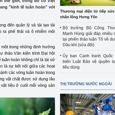
 thế giới, trong đó có Việt
 luận
Họp báo
ng "kinh tế tuần hoàn" với
Thương mại điện tử tiếp sức 
Thông cáo báo chí
nhãn lồng Hưng Yên
ọng đến quản lý và tái tạo tài
Điểm báo
Bộ trưởng Bộ Công Th
o ra phế thải và ô nhiễm môi
Mạnh Hùng giải đáp nhiều 
Nông Lâm Thủy sản
tại phiên thảo luận Tổ về dự 
Dầu khí (sửa đổi)
à một trong những định hướng
n lực
ự thảo Văn kiện trình Đại hội
Ủy ban Cạnh tranh Quốc 
ế tuần hoàn không chỉ là tái sử
biến Luật Bảo vệ quyền l
òn là sự kết nối giữa các hoạt
tiêu dùng
Tổ chức kiểm định kỹ thuật an toàn lao 
thành các vòng tuần hoàn trong
động thuộc thẩm quyền quản lý của 
òng vật chất được sử dụng lâu
g Thương
Bộ Công Thương
THỊ TRƯỜNG NƯỚC NGOÀI
 vật liệu ở cuối mỗi vòng sản
Công Thương
Tổ chức được cấp GCN đăng ký, hoạt 
động kiểm định thiết bị, dụng cụ điện 
làm việc ở môi trường không có nguy 
hiểm khí, bụi nổ
tiết kiệm và 
Hiệu quả năng lượng