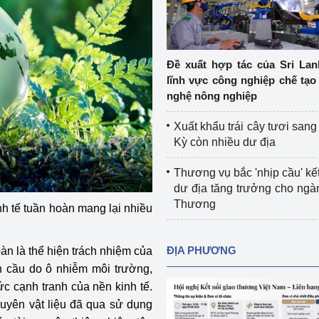
Cơ sở sản xuất, sửa chữa chai chứa 
LPG
 và đổi mới sáng 
Tổ chức huấn luyện, bồi dưỡng 
Đề xuất hợp tác của Sri Lan
nghiệp vụ kiểm định kỹ thuật an toàn 
lĩnh vực công nghiệp chế tạo
lao động
nghệ nông nghiệp
Video bảo vệ môi trường
Xuất khẩu trái cây tươi san
Kỳ còn nhiều dư địa
tưởng của Đảng
Album ảnh bảo vệ môi trường
Thương vụ bắc 'nhịp cầu' kết
ời dân
Văn bản về môi trường
dư địa tăng trưởng cho ng
Thương
inh tế tuần hoàn mang lại nhiều
Đọc báo giúp bạn
Khu vực miền Bắc
ài
Khu vực miền Trung
Hiệp định EVFTA
ĐỊA PHƯƠNG
hoàn là thể hiện trách nhiệm của
àn cầu do ô nhiễm môi trường,
ớc
Khu vực miền Nam
Thị trường châu Á – châu Phi
ức cạnh tranh của nền kinh tế.
đưa nghị quyết 
Thị trường châu Âu – châu Mỹ
uyên vật liệu đã qua sử dụng
g vào cuộc sống