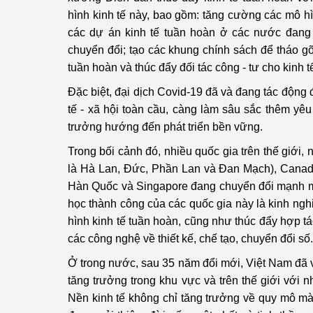
hình kinh tế này, bao gồm: tăng cường các mô hì
các dự án kinh tế tuần hoàn ở các nước đang 
chuyển đổi; tạo các khung chính sách để tháo g
tuần hoàn và thúc đẩy đối tác công - tư cho kinh t
Đặc biệt, đại dịch Covid-19 đã và đang tác động
tế - xã hội toàn cầu, càng làm sâu sắc thêm yêu
trưởng hướng đến phát triển bền vững.
Trong bối cảnh đó, nhiều quốc gia trên thế giới,
là Hà Lan, Đức, Phần Lan và Đan Mạch), Canad
Hàn Quốc và Singapore đang chuyển đổi mạnh mẽ
học thành công của các quốc gia này là kinh ngh
hình kinh tế tuần hoàn, cũng như thúc đẩy hợp t
các công nghệ về thiết kế, chế tạo, chuyển đổi số.
Ở trong nước, sau 35 năm đổi mới, Việt Nam đã
tăng trưởng trong khu vực và trên thế giới với 
Nền kinh tế không chỉ tăng trưởng về quy mô m