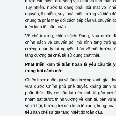
được cải thiện, đời sống vật chất và tinh thầ
Tuy nhiên, nước ta đang phải đối mặt với nhiề
nguyên, ô nhiễm, suy thoái môi trường và biến đổi
chúng ta phải thay đổi cách tiếp cận và chuyển đổ
triển kinh tế tuần hoàn.
Về chủ trương, chính sách: Đảng, Nhà nước đ
chính sách về chuyển đổi mô hình tăng trưởn
cường quản lý tài nguyên, bảo vệ môi trường ứ
tăng cường tái chế, tái sử dụng chất thải.
Phát triển kinh tế tuần hoàn là yêu cầu tất 
trong bối cảnh mới
Chiến lược quốc gia về tăng trưởng xanh giai đo
vừa được Chính phủ phê duyệt, khẳng định rõ
phần thúc đẩy cơ cấu lại nền kinh tế gắn với 
nhằm đạt được thịnh vượng về kinh tế, bền vữn
về xã hội; hướng tới nền kinh tế xanh, trung hò
tiêu hạn chế sự gia tăng nhiệt độ toàn cầu.