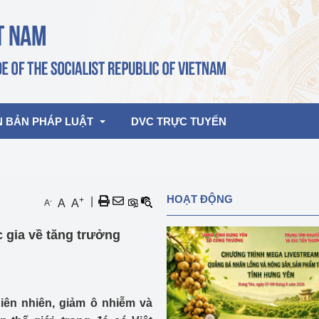
N BẢN PHÁP LUẬT
DVC TRỰC TUYẾN
bản pháp quy
Hoạt động của lãnh đạo Đảng, Nhà 
HOẠT ĐỘNG
+
|
-
A
A
A
nước
ghiệp, Thương 
bản điều hành
 gia về tăng trưởng
am 2026
Hoạt động của Lãnh đạo Bộ
bản hợp nhất
Hoạt động của các đơn vị
rưởng
hiên nhiên, giảm ô nhiễm và