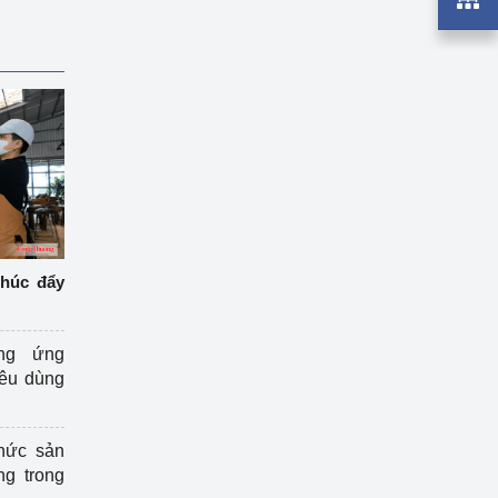
thúc đẩy
ng ứng
iêu dùng
hức sản
ng trong