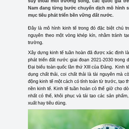
suy thoái môi trường sống, các quốc gia trên
Công Thương - Công
Nam đang từng bước chuyển dịch mô hình sa
mục tiêu phát triển bền vững đất nước.
Chuyển đổi số
Ðây là mô hình kinh tế trong đó đặc biệt chú tr
Lịch sử phát triển
nguyên theo một vòng khép kín, nhằm tránh tạ
Bản tin Thị trường 
trường.
Xây dựng kinh tế tuần hoàn đã được xác định l
Phát triển nguồn nhâ
phát triển đất nước giai đoạn 2021-2030 trong d
Phát triển bền vững
Đại biểu toàn quốc lần thứ XIII của Đảng.
Kinh t
dụng chất thải, coi chất thải là tài nguyên mà c
Tổ chức kiểm định
động kinh tế một cách có tính toán từ trước, tạo 
nền kinh tế. Kinh tế tuần hoàn có thể giữ cho d
Văn hóa ngành Côn
nhất có thể, khôi phục và tái tạo các sản phẩm,
Tái cơ cấu ngành 
xuất hay tiêu dùng.
Quản lý thị trường
Sử dụng năng lượng 