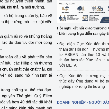
hác tài nguyên thiên nhiên, tận
hải, khí thải ra môi trường.
ệp
Công nghiệp nền tảng
hí xã hội trong quản lý, bảo vệ
ng
Chính sách
ra thị trường mới, cơ hội việc
Hội nghị kết nối giao thương 
Sản xuất công nghiệp
- Liên bang Nga diễn ra ngày 5
ần giảm rủi ro về khủng hoảng
 lực để đầu tư, đổi mới công
Đại diện Cục Xúc tiến th
..
tham dự Hội nghị Thương m
tư ASEAN lần thứ 10 và 
ận toàn cầu về phát triển bền
thuận hợp tác Xúc tiến th
khí hậu, các Hiệp định thương
với META
 chuẩn phát thải chất thải, khí
huyển đổi sang mô hình kinh tế
Cục Xúc tiến thương mại 
thúc đẩy ứng dụng AI hỗ t
nghiệp mở rộng thị trường
t trong những xu thế chủ đạo.
i nguyên Thế giới, Quỹ Ellen
uốc và hơn 40 đối tác đã khởi
DOANH NGHIỆP - NGƯỜI DÂ
i các sáng kiến đẩy mạnh mô