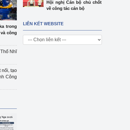
Hội nghị Cán bộ chủ chốt
về công tác cán bộ
LIÊN KẾT WEBSITE
ka trong
 và công
g Thổ Nhĩ
 nối, tạo
ành Công