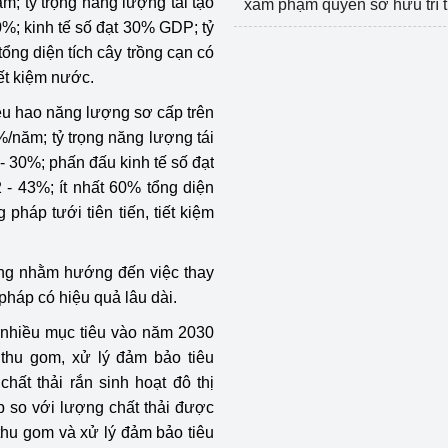
m; tỷ trọng năng lượng tái tạo
xâm phạm quyền sở hữu trí 
0%; kinh tế số đạt 30% GDP; tỷ
ổng diện tích cây trồng cạn có
ết kiệm nước.
êu hao năng lượng sơ cấp trên
/năm; tỷ trọng năng lượng tái
- 30%; phấn đấu kinh tế số đạt
- 43%; ít nhất 60% tổng diện
pháp tưới tiên tiến, tiết kiệm
ững nhằm hướng đến việc thay
 pháp có hiệu quả lâu dài.
t nhiều mục tiêu vào năm 2030
c thu gom, xử lý đảm bảo tiêu
hất thải rắn sinh hoạt đô thị
p so với lượng chất thải được
thu gom và xử lý đảm bảo tiêu