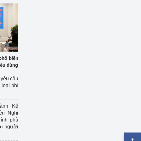
phổ biến
iêu dùng
 yêu cầu
loại phí
ành Kế
ện Nghị
ính phủ
ợi người