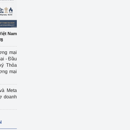
Việt Nam
/8
ương mại
ại - Đầu
ký Thỏa
ương mại
và Meta
rợ doanh
N