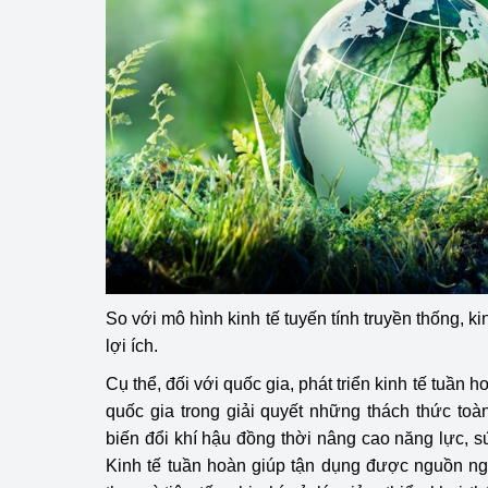
hiệu quả
Khoa học, công nghệ
tạo
Thông báo
Bảo vệ môi trường
Bảo vệ nền tảng tư 
Doanh nghiệp - Ngư
So với mô hình kinh tế tuyến tính truyền thống, k
Xúc tiến thương mại
lợi ích.
Thị trường nước ngo
Cụ thể, đối với quốc gia, phát triển kinh tế tuần 
quốc gia trong giải quyết những thách thức to
Thị trường trong nư
biến đổi khí hậu đồng thời nâng cao năng lực, s
Ngành Công Thương 
Kinh tế tuần hoàn giúp tận dụng được nguồn ng
Đại hội XIV của Đản