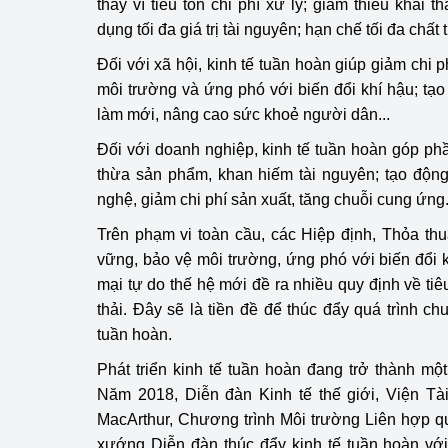
thay vì tiêu tốn chi phí xử lý; giảm thiểu khai t
dụng tối đa giá trị tài nguyên; hạn chế tối đa chất t
Phát triển công nghi
Đối với xã hội, kinh tế tuần hoàn giúp giảm chi p
Phát triển năng lượ
môi trường và ứng phó với biến đổi khí hậu; tạo 
làm mới, nâng cao sức khoẻ người dân...
Đối với doanh nghiệp, kinh tế tuần hoàn góp ph
thừa sản phẩm, khan hiếm tài nguyên; tạo động
nghệ, giảm chi phí sản xuất, tăng chuỗi cung ứng.
Trên phạm vi toàn cầu, các Hiệp định, Thỏa thu
vững, bảo vệ môi trường, ứng phó với biến đổi 
mại tự do thế hệ mới đề ra nhiều quy định về tiêu
thải. Đây sẽ là tiền đề để thúc đẩy quá trình c
tuần hoàn.
Phát triển kinh tế tuần hoàn đang trở thành mộ
Năm 2018, Diễn đàn Kinh tế thế giới, Viện Tà
MacArthur, Chương trình Môi trường Liên hợp q
xướng Diễn đàn thúc đẩy kinh tế tuần hoàn vớ