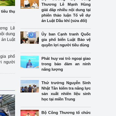
Thương Lê Mạnh Hùng
giải đáp nhiều nội dung tại
tiêu thụ
phiên thảo luận Tổ về dự
án Luật Dầu khí (sửa đổi)
ương Lê
nội dung
Ủy ban Cạnh tranh Quốc
án Luật
gia phổ biến Luật Bảo vệ
quyền lợi người tiêu dùng
gia phổ
Phát huy vai trò ngoại giao
ợi người
trong bảo đảm an ninh
năng lượng
Thứ trưởng Nguyễn Sinh
Nhật Tân kiểm tra năng lực
sản xuất nhiên liệu sinh
học tại miền Trung
Bộ Công Thương tổ chức