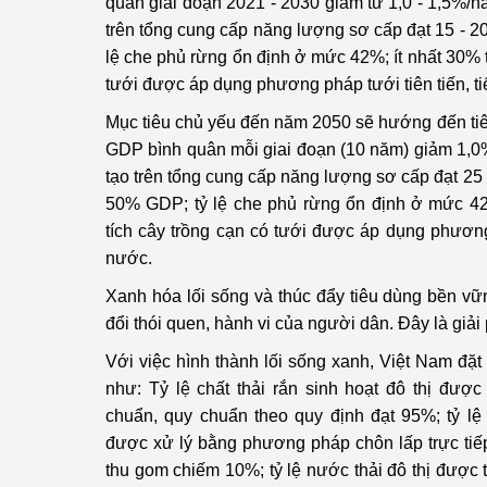
quân giai đoạn 2021 - 2030 giảm từ 1,0 - 1,5%/nă
trên tổng cung cấp năng lượng sơ cấp đạt 15 - 2
lệ che phủ rừng ổn định ở mức 42%; ít nhất 30% t
tưới được áp dụng phương pháp tưới tiên tiến, ti
Mục tiêu chủ yếu đến năm 2050 sẽ hướng đến ti
GDP bình quân mỗi giai đoạn (10 năm) giảm 1,0%
tạo trên tổng cung cấp năng lượng sơ cấp đạt 25 
50% GDP; tỷ lệ che phủ rừng ổn định ở mức 42 
tích cây trồng cạn có tưới được áp dụng phương 
nước.
Xanh hóa lối sống và thúc đẩy tiêu dùng bền v
đổi thói quen, hành vi của người dân. Đây là giải
Với việc hình thành lối sống xanh, Việt Nam đặ
như: Tỷ lệ chất thải rắn sinh hoạt đô thị đượ
chuẩn, quy chuẩn theo quy định đạt 95%; tỷ lệ c
được xử lý bằng phương pháp chôn lấp trực tiế
thu gom chiếm 10%; tỷ lệ nước thải đô thị được 