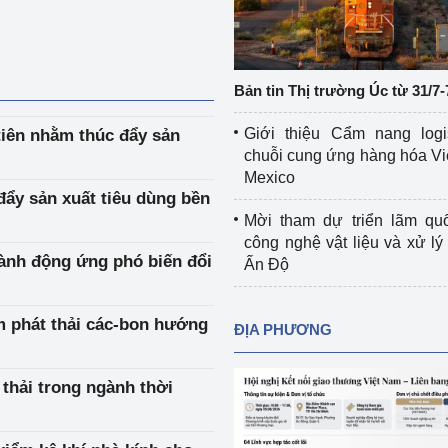
Cơ sở sản xuất, sửa chữa chai chứa 
LPG
 và đổi mới sáng 
Tổ chức huấn luyện, bồi dưỡng 
Bản tin Thị trường Úc từ 31/7-
nghiệp vụ kiểm định kỹ thuật an toàn 
lao động
Giới thiệu Cẩm nang logi
tiên nhằm thúc đẩy sản
chuỗi cung ứng hàng hóa Vi
Video bảo vệ môi trường
Mexico
ẩy sản xuất tiêu dùng bền
tưởng của Đảng
Album ảnh bảo vệ môi trường
Mời tham dự triển lãm qu
công nghệ vật liệu và xử lý 
ời dân
Văn bản về môi trường
ành động ứng phó biến đổi
Ấn Độ
Đọc báo giúp bạn
Khu vực miền Bắc
ảm phát thải các-bon hướng
ĐỊA PHƯƠNG
ài
Khu vực miền Trung
Hiệp định EVFTA
ớc
Khu vực miền Nam
Thị trường châu Á – châu Phi
thải trong ngành thời
đưa nghị quyết 
Thị trường châu Âu – châu Mỹ
g vào cuộc sống