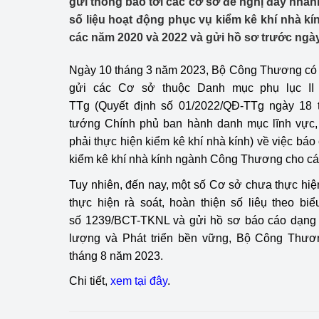
gửi thông báo tới các cơ sở đề nghị đẩy nhan
Công Thương - Công
số liệu hoạt động phục vụ kiểm kê khí nhà 
các năm 2020 và 2022 và gửi hồ sơ trước ngà
Chuyển đổi số
Ngày 10 tháng 3 năm 2023, Bộ Công Thương c
Lịch sử phát triển
gửi các Cơ sở thuộc Danh mục phụ lục II 
Bản tin Thị trường 
TTg (Quyết định số 01/2022/QĐ-TTg ngày 18
tướng Chính phủ ban hành danh mục lĩnh vực, 
Phát triển nguồn nhâ
phải thực hiện kiểm kê khí nhà kính) về việc báo
kiểm kê khí nhà kính ngành Công Thương cho cá
Phát triển bền vững
Tuy nhiên, đến nay, một số Cơ sở chưa thực hi
Tổ chức kiểm định
thực hiện rà soát, hoàn thiện số liêụ theo b
số 1239/BCT-TKNL và gửi hồ sơ báo cáo dạng đ
Văn hóa ngành Côn
lượng và Phát triển bền vững, Bộ Công Thươ
Tái cơ cấu ngành 
tháng 8 năm 2023.
Chi tiết,
xem tại đây
.
Quản lý thị trường
Sử dụng năng lượng 