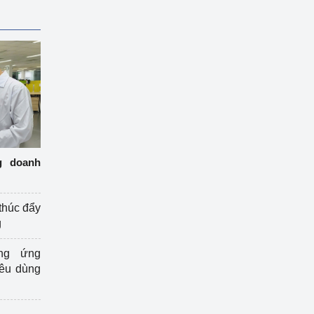
g doanh
thúc đẩy
g
ng ứng
iêu dùng