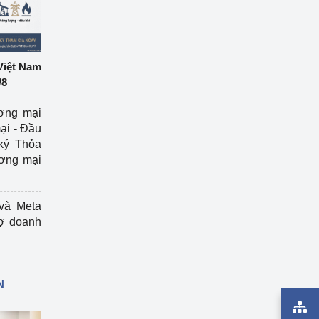
Việt Nam
/8
ương mại
ại - Đầu
ký Thỏa
ương mại
và Meta
rợ doanh
N