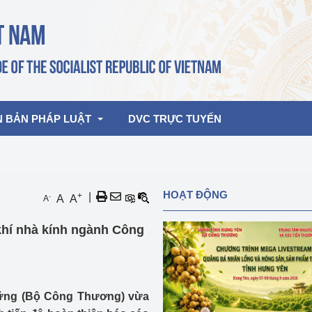
N BẢN PHÁP LUẬT
DVC TRỰC TUYẾN
bản pháp quy
Hoạt động của lãnh đạo Đảng, Nhà 
HOẠT ĐỘNG
+
|
-
A
A
A
nước
ghiệp, Thương 
bản điều hành
khí nhà kính ngành Công
am 2026
Hoạt động của Lãnh đạo Bộ
bản hợp nhất
Hoạt động của các đơn vị
rưởng
 vững (Bộ Công Thương) vừa