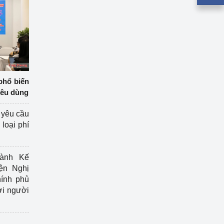
phổ biến
iêu dùng
 yêu cầu
loại phí
ành Kế
ện Nghị
ính phủ
ợi người