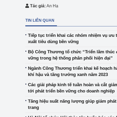
hiệu quả
Tác giả:
An Hạ
Khoa học, công nghệ
TIN LIÊN QUAN
tạo
Thông báo
Tiếp tục triển khai các nhóm nhiệm vụ ưu 
xuất tiêu dùng bền vững
Bảo vệ môi trường
Bộ Công Thương tổ chức “Triển lãm thúc đ
Bảo vệ nền tảng tư 
vững trong hệ thống phân phối hiện đại”
Doanh nghiệp - Ngư
Ngành Công Thương triển khai kế hoạch h
khí hậu và tăng trưởng xanh năm 2023
Xúc tiến thương mại
Các giải pháp kinh tế tuần hoàn và cắt gi
Thị trường nước ngo
tới phát triển bền vững cho doanh nghiệp
Thị trường trong nư
Tăng hiệu suất năng lượng giúp giảm phát 
trang
Ngành Công Thương 
Đại hội XIV của Đản