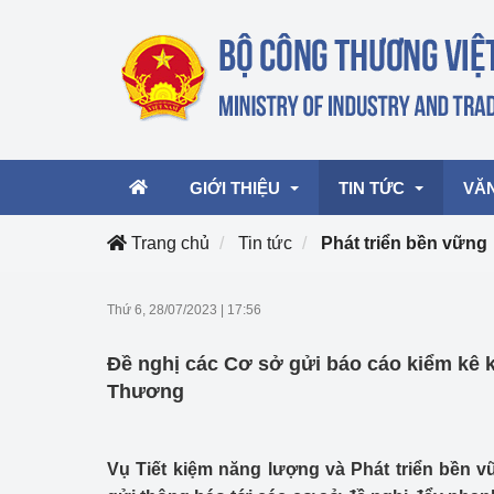
GIỚI THIỆU
TIN TỨC
VĂ
Trang chủ
Tin tức
Phát triển bền vững
Lãnh đạo Bộ
Hoạt động
Văn 
Thứ 6, 28/07/2023
|
17:56
Chức năng nhiệm vụ
Giải thưởng Công n
Văn 
Đề nghị các Cơ sở gửi báo cáo kiểm kê 
mại, Dịch vụ Việt N
Cơ cấu tổ chức
Văn 
Thương
Công Thương 57
Hoạt động của Bộ t
Vụ Tiết kiệm năng lượng và Phát triển bền