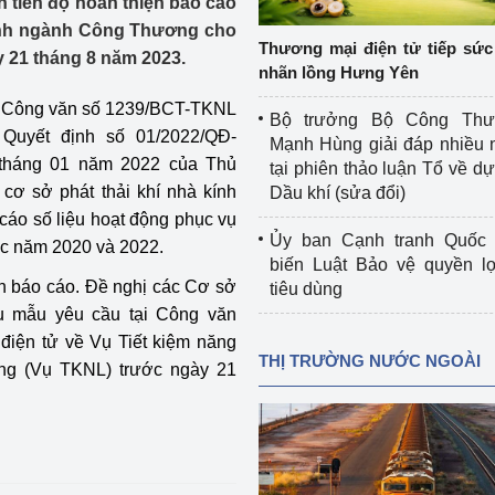
h tiến độ hoàn thiện báo cáo
 luận
Họp báo
kính ngành Công Thương cho
Thương mại điện tử tiếp sức 
y 21 tháng 8 năm 2023.
Thông cáo báo chí
nhãn lồng Hưng Yên
ó Công văn số 1239/BCT-TKNL
Điểm báo
Bộ trưởng Bộ Công Th
Quyết định số 01/2022/QĐ-
Mạnh Hùng giải đáp nhiều 
Nông Lâm Thủy sản
 tháng 01 năm 2022 của Thủ
tại phiên thảo luận Tổ về dự 
cơ sở phát thải khí nhà kính
Dầu khí (sửa đổi)
n lực
 cáo số liệu hoạt động phục vụ
Ủy ban Cạnh tranh Quốc 
c năm 2020 và 2022.
biến Luật Bảo vệ quyền l
ện báo cáo. Đề nghị các Cơ sở
tiêu dùng
Tổ chức kiểm định kỹ thuật an toàn lao 
iểu mẫu yêu cầu tại Công văn
động thuộc thẩm quyền quản lý của 
iện tử về Vụ Tiết kiệm năng
g Thương
Bộ Công Thương
THỊ TRƯỜNG NƯỚC NGOÀI
ng (Vụ TKNL) trước ngày 21
Công Thương
Tổ chức được cấp GCN đăng ký, hoạt 
động kiểm định thiết bị, dụng cụ điện 
làm việc ở môi trường không có nguy 
hiểm khí, bụi nổ
tiết kiệm và 
Hiệu quả năng lượng