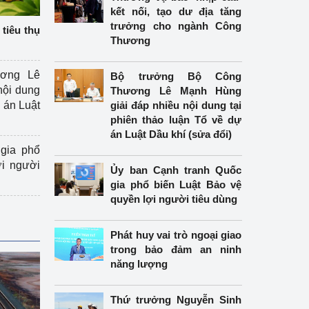
kết nối, tạo dư địa tăng
trưởng cho ngành Công
tiêu thụ
Thương
ương Lê
Bộ trưởng Bộ Công
nội dung
Thương Lê Mạnh Hùng
án Luật
giải đáp nhiều nội dung tại
phiên thảo luận Tổ về dự
án Luật Dầu khí (sửa đổi)
gia phổ
ợi người
Ủy ban Cạnh tranh Quốc
gia phổ biến Luật Bảo vệ
quyền lợi người tiêu dùng
Phát huy vai trò ngoại giao
trong bảo đảm an ninh
năng lượng
Thứ trưởng Nguyễn Sinh