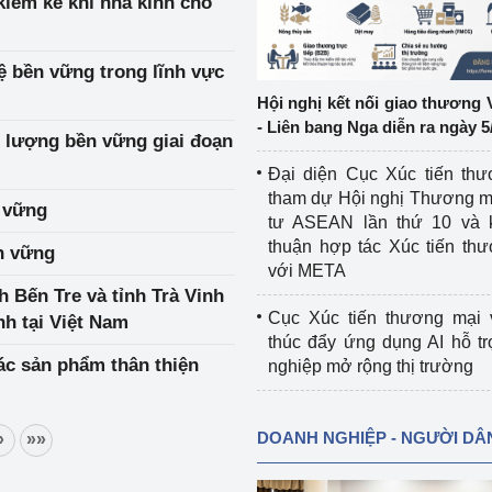
kiểm kê khí nhà kính cho
ệp
Công nghiệp nền tảng
ệ bền vững trong lĩnh vực
ng
Chính sách
Hội nghị kết nối giao thương 
- Liên bang Nga diễn ra ngày 5
 lượng bền vững giai đoạn
Sản xuất công nghiệp
Đại diện Cục Xúc tiến th
tham dự Hội nghị Thương m
 vững
tư ASEAN lần thứ 10 và 
thuận hợp tác Xúc tiến th
ền vững
với META
 Bến Tre và tỉnh Trà Vinh
Cục Xúc tiến thương mại 
nh tại Việt Nam
thúc đẩy ứng dụng AI hỗ t
ác sản phẩm thân thiện
nghiệp mở rộng thị trường
DOANH NGHIỆP - NGƯỜI DÂ
»
»»