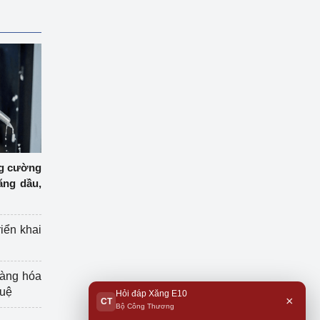
ng cường
ăng dầu,
riển khai
hàng hóa
tuệ
Hỏi đáp Xăng E10
×
CT
Bộ Công Thương