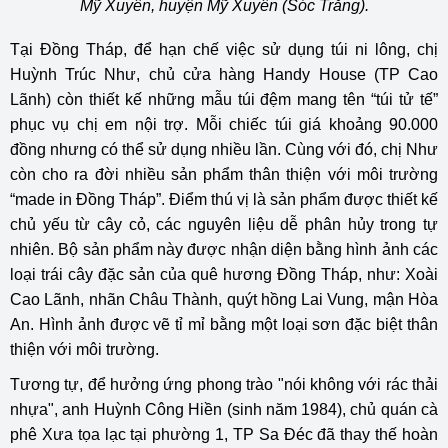
Mỹ Xuyên, huyện Mỹ Xuyên (Sóc Trăng).
Tại Đồng Tháp, để hạn chế việc sử dụng túi ni lông, chị
Huỳnh Trúc Như, chủ cửa hàng Handy House (TP Cao
Lãnh) còn thiết kế những mẫu túi đệm mang tên “túi tử tế”
phục vụ chị em nội trợ. Mỗi chiếc túi giá khoảng 90.000
đồng nhưng có thể sử dụng nhiều lần. Cùng với đó, chị Như
còn cho ra đời nhiều sản phẩm thân thiện với môi trường
“made in Đồng Tháp”. Điểm thú vị là sản phẩm được thiết kế
chủ yếu từ cây cỏ, các nguyên liệu dễ phân hủy trong tự
nhiên. Bộ sản phẩm này được nhận diện bằng hình ảnh các
loại trái cây đặc sản của quê hương Đồng Tháp, như: Xoài
Cao Lãnh, nhãn Châu Thành, quýt hồng Lai Vung, mận Hòa
An. Hình ảnh được vẽ tỉ mỉ bằng một loại sơn đặc biệt thân
thiện với môi trường.
Tương tự, để hưởng ứng phong trào "nói không với rác thải
nhựa", anh Huỳnh Công Hiền (sinh năm 1984), chủ quán cà
phê Xưa tọa lạc tại phường 1, TP Sa Đéc đã thay thế hoàn