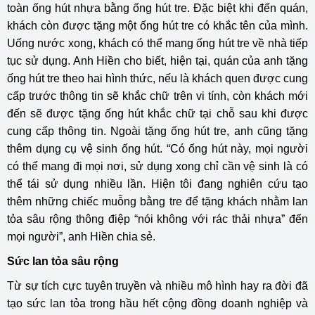
toàn ống hút nhựa bằng ống hút tre. Đặc biệt khi đến quán,
khách còn được tặng một ống hút tre có khắc tên của mình.
Uống nước xong, khách có thể mang ống hút tre về nhà tiếp
tục sử dụng. Anh Hiền cho biết, hiện tại, quán của anh tặng
ống hút tre theo hai hình thức, nếu là khách quen được cung
cấp trước thông tin sẽ khắc chữ trên vi tính, còn khách mới
đến sẽ được tặng ống hút khắc chữ tại chỗ sau khi được
cung cấp thông tin. Ngoài tặng ống hút tre, anh cũng tặng
thêm dụng cụ vệ sinh ống hút. “Có ống hút này, mọi người
có thể mang đi mọi nơi, sử dụng xong chỉ cần vệ sinh là có
thể tái sử dụng nhiều lần. Hiện tôi đang nghiên cứu tạo
thêm những chiếc muỗng bằng tre để tặng khách nhằm lan
tỏa sâu rộng thông điệp “nói không với rác thải nhựa” đến
mọi người”, anh Hiền chia sẻ.
Sức lan tỏa sâu rộng
Từ sự tích cực tuyên truyền và nhiều mô hình hay ra đời đã
tạo sức lan tỏa trong hầu hết cộng đồng doanh nghiệp và