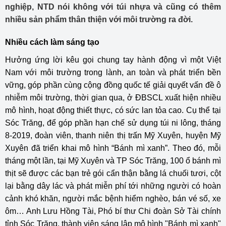
nghiệp, NTD nói không với túi nhựa và cũng có thêm
nhiều sản phẩm thân thiện với môi trường ra đời.
Nhiều cách làm sáng tạo
Hưởng ứng lời kêu gọi chung tay hành động vì một Việt
Nam với môi trường trong lành, an toàn và phát triển bền
vững, góp phần cùng cộng đồng quốc tế giải quyết vấn đề ô
nhiễm môi trường, thời gian qua, ở ĐBSCL xuất hiện nhiều
mô hình, hoạt động thiết thực, có sức lan tỏa cao. Cụ thể tại
Sóc Trăng, để góp phần hạn chế sử dụng túi ni lông, tháng
8-2019, đoàn viên, thanh niên thị trấn Mỹ Xuyên, huyện Mỹ
Xuyên đã triển khai mô hình “Bánh mì xanh”. Theo đó, mỗi
tháng một lần, tại Mỹ Xuyên và TP Sóc Trăng, 100 ổ bánh mì
thịt sẽ được các bạn trẻ gói cẩn thận bằng lá chuối tươi, cột
lại bằng dây lác và phát miễn phí tới những người có hoàn
cảnh khó khăn, người mắc bệnh hiểm nghèo, bán vé số, xe
ôm… Anh Lưu Hồng Tài, Phó bí thư Chi đoàn Sở Tài chính
tỉnh Sóc Trăng, thành viên sáng lập mô hình "Bánh mì xanh"