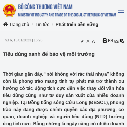
To
na
Trang chủ
Tin tức
Phát triển bền vững
Thứ 6, 13/01/2023
|
16:26
+
|
-
A
A
A
Tiêu dùng xanh để bảo vệ môi trường
Thời gian gần đây, “nói không với rác thải nhựa” không
còn là phong trào mang tính tự phát mà trở thành xu
hướng có tác động tích cực đến việc thay đổi văn hóa
tiêu dùng cũng như tư duy sản xuất của nhiều doanh
nghiệp. Tại Đồng bằng sông Cửu Long (ĐBSCL), phong
trào này đang được chính quyền các địa phương, cơ
quan, doanh nghiệp và người tiêu dùng (NTD) hưởng
ứng tích cực. Bằng chứng là ngày càng có nhiều doanh