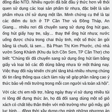
đông đảo NTD. Nhiều người đã bắt đầu ý thức hơn về thói
quen sử dụng các loại sản phẩm từ nhựa, đặc biệt là sản
phẩm nhựa chỉ sử dụng một lần. Minh chứng cụ thể là tại
các điểm du lịch ở TP Cần Thơ và Đồng Tháp, An
Giang… nhiều nơi đã chuyển sang sử dụng ống hút gạo,
ống hút giấy hay tre, sậy… thay thế ống hút nhựa; nước
uống được chứa trong chai thủy tinh, một số thức ăn gói
bằng lá chuối, lá sen… Bà Phan Thị Kim Phước, chủ nhà
vườn Song Khánh (Khu du lịch Cồn Sơn, TP Cần Thơ) cho
biết: “Chúng tôi đã chuyển sang sử dụng ống hút làm bằng
giấy và loại bỏ các đồ dùng bằng nhựa từ một tháng nay.
Việc thay đổi này khiến chi phí tăng khá nhiều nhưng chúng
tôi tin rằng thông qua cách làm này sẽ góp phần nâng cao ý
thức bảo vệ môi trường trong mỗi con người và toàn xã hội”.
Với các chị em nội trợ, hằng ngày thay vì sử dụng nhiều túi
ni lông để đựng thức ăn, họ đã đổi sang dùng một số giỏ
xách có chất liệu thân thiện với môi trường như giỏ mây, giỏ
lục bình… đồng thời xây dựng cho mình những phương án