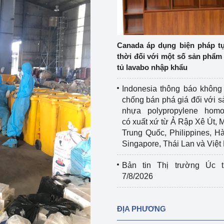
Cơ sở sản xuất, sửa chữa chai chứa 
LPG
 và đổi mới sáng 
Tổ chức huấn luyện, bồi dưỡng 
Canada áp dụng biện pháp t
nghiệp vụ kiểm định kỹ thuật an toàn 
thời đối với một số sản phẩm 
lao động
tủ lavabo nhập khẩu
Video bảo vệ môi trường
Indonesia thông báo không
chống bán phá giá đối với 
tưởng của Đảng
Album ảnh bảo vệ môi trường
nhựa polypropylene homo
có xuất xứ từ Ả Rập Xê Út, 
ời dân
Văn bản về môi trường
Trung Quốc, Philippines, H
Singapore, Thái Lan và Việ
Đọc báo giúp bạn
Khu vực miền Bắc
Bản tin Thị trường Úc t
ài
Khu vực miền Trung
Hiệp định EVFTA
7/8/2026
ớc
Khu vực miền Nam
Thị trường châu Á – châu Phi
ĐỊA PHƯƠNG
đưa nghị quyết 
Thị trường châu Âu – châu Mỹ
g vào cuộc sống