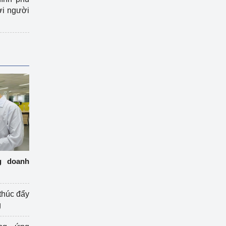
ợi người
g doanh
thúc đẩy
g