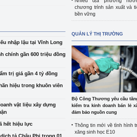
Nhiều địa phương hưở
chương trình sản xuất và t
bền vững
QUẢN LÝ THỊ TRƯỜNG
ếu nhập lậu tại Vĩnh Long
h chính gần 600 triệu đồng
 trị giá gần 4 tỷ đồng
nhãn hiệu trong khuôn viên
Bộ Công Thương yêu cầu tă
doanh vật liệu xây dựng
kiểm tra kinh doanh bán lẻ x
uận
đảm bảo nguồn cung
 hết hiệu lực
Thông tin mới về tình hình t
xăng sinh học E10
 dịch tả Châu Phi trong 01