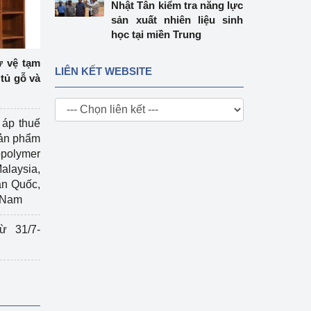
Nhật Tân kiểm tra năng lực
sản xuất nhiên liệu sinh
học tại miền Trung
ự vệ tạm
LIÊN KẾT WEBSITE
tủ gỗ và
 áp thuế
sản phẩm
polymer
Malaysia,
àn Quốc,
t Nam
ừ 31/7-