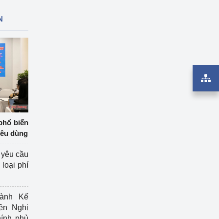
N
phổ biến
iêu dùng
 yêu cầu
loại phí
ành Kế
ện Nghị
ính phủ