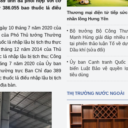
9 tỉnh đã phối hợp với cơ
 luận
Họp báo
 386.055 bao thuốc lá điếu
Thương mại điện tử tiếp sức 
Thông cáo báo chí
nhãn lồng Hưng Yên
ngày 10 tháng 7 năm 2020 của
Điểm báo
Bộ trưởng Bộ Công Th
ạo của Phó Thủ tướng Thường
Mạnh Hùng giải đáp nhiều 
Nông Lâm Thủy sản
c lá nhập lậu bị tịch thu thực
tại phiên thảo luận Tổ về dự 
6 tháng 12 năm 2014 của Thủ
Dầu khí (sửa đổi)
n lực
 lá nhập lậu bị tịch thu; Công
Ủy ban Cạnh tranh Quốc 
áng 7 năm 2020 của Ủy ban
biến Luật Bảo vệ quyền l
hường trực Ban Chỉ đạo 389
tiêu dùng
Tổ chức kiểm định kỹ thuật an toàn lao 
 thuốc lá điếu nhập lậu bị tịch
động thuộc thẩm quyền quản lý của 
địa bàn.
g Thương
Bộ Công Thương
THỊ TRƯỜNG NƯỚC NGOÀI
Công Thương
Tổ chức được cấp GCN đăng ký, hoạt 
động kiểm định thiết bị, dụng cụ điện 
làm việc ở môi trường không có nguy 
hiểm khí, bụi nổ
tiết kiệm và 
Hiệu quả năng lượng