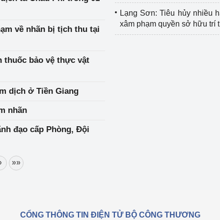
Lạng Sơn: Tiêu hủy nhiều 
xâm phạm quyền sở hữu trí 
 về nhãn bị tịch thu tại
h thuốc bảo vệ thực vật
iểm dịch ở Tiền Giang
ạm nhãn
ãnh đạo cấp Phòng, Đội
»
»»
CỔNG THÔNG TIN ĐIỆN TỬ BỘ CÔNG THƯƠNG