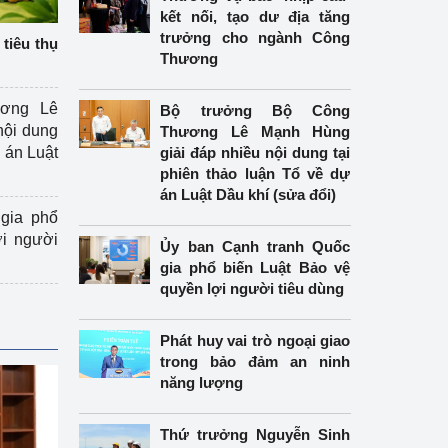
kết nối, tạo dư địa tăng
trưởng cho ngành Công
tiêu thụ
Thương
ương Lê
Bộ trưởng Bộ Công
nội dung
Thương Lê Mạnh Hùng
án Luật
giải đáp nhiều nội dung tại
phiên thảo luận Tổ về dự
án Luật Dầu khí (sửa đổi)
gia phổ
ợi người
Ủy ban Cạnh tranh Quốc
gia phổ biến Luật Bảo vệ
quyền lợi người tiêu dùng
Phát huy vai trò ngoại giao
trong bảo đảm an ninh
năng lượng
Thứ trưởng Nguyễn Sinh