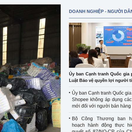
DOANH NGHIỆP - NGƯỜI DÂ
Ủy ban Cạnh tranh Quốc gia 
Luật Bảo vệ quyền lợi người t
Ủy ban Cạnh tranh Quốc gia
Shopee không áp dụng các 
mới đối với người bán hàng
Bộ Công Thương ban h
hoạch hành động thực hi
quyết số 87/NQ-CP của Ch