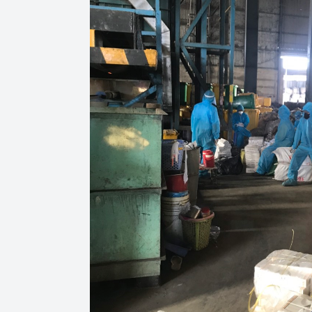
hiệu quả
Khoa học, công nghệ
tạo
Thông báo
Bảo vệ môi trường
Bảo vệ nền tảng tư 
Doanh nghiệp - Ngư
Xúc tiến thương mại
Thị trường nước ngo
Thị trường trong nư
Ngành Công Thương 
Đại hội XIV của Đản