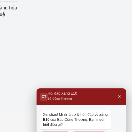
hàng hóa
tuệ
Hỏi đáp Xăng E10
×
CT
Bộ Công Thương
Xin chào! Mình là trợ lý hỏi–đáp về
xăng
E10
của Báo Công Thương. Bạn muốn
biết điều gì?