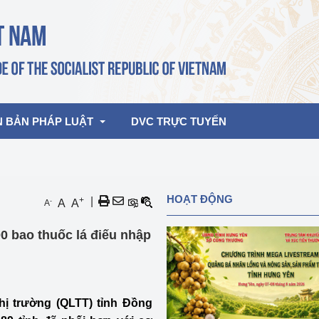
N BẢN PHÁP LUẬT
DVC TRỰC TUYẾN
bản pháp quy
Hoạt động của lãnh đạo Đảng, Nhà 
HOẠT ĐỘNG
+
|
-
A
A
A
nước
ghiệp, Thương 
bản điều hành
00 bao thuốc lá điếu nhập
am 2026
Hoạt động của Lãnh đạo Bộ
bản hợp nhất
Hoạt động của các đơn vị
rưởng
hị trường (QLTT) tỉnh Đồng