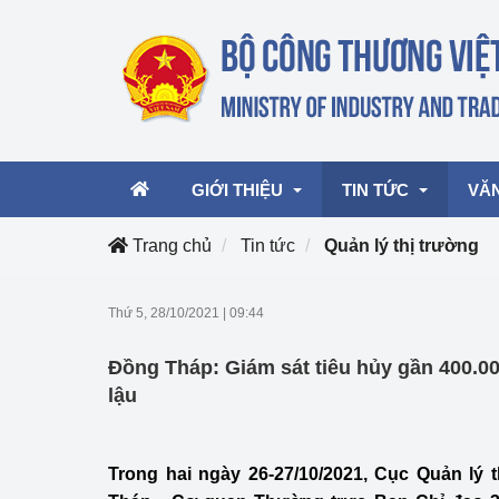
GIỚI THIỆU
TIN TỨC
VĂ
Trang chủ
Tin tức
Quản lý thị trường
Lãnh đạo Bộ
Hoạt động
Văn 
Thứ 5, 28/10/2021
|
09:44
Chức năng nhiệm vụ
Giải thưởng Công n
Văn 
Đồng Tháp: Giám sát tiêu hủy gần 400.0
mại, Dịch vụ Việt N
Cơ cấu tổ chức
Văn 
lậu
Công Thương 57
Hoạt động của Bộ t
Trong hai ngày 26-27/10/2021, Cục Quản lý t