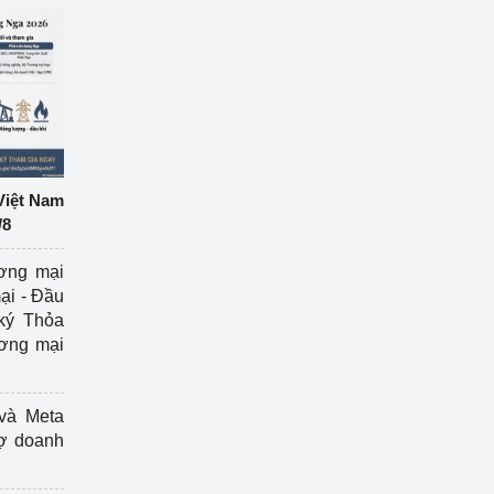
Việt Nam
/8
ương mại
ại - Đầu
ký Thỏa
ương mại
và Meta
rợ doanh