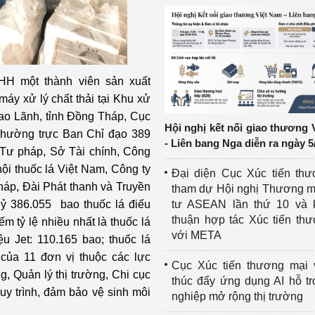
ệp
Công nghiệp nền tảng
ng
Chính sách
NHH một thành viên sản xuất
Sản xuất công nghiệp
áy xử lý chất thải tại Khu xử
Cao Lãnh, tỉnh Đồng Tháp, Cục
Hội nghị kết nối giao thương 
n Thường trực Ban Chỉ đạo 389
- Liên bang Nga diễn ra ngày 5
Tư pháp, Sở Tài chính, Công
hội thuốc lá Việt Nam, Công ty
Đại diện Cục Xúc tiến th
háp, Đài Phát thanh và Truyền
tham dự Hội nghị Thương m
uỷ 386.055 bao thuốc lá điếu
tư ASEAN lần thứ 10 và 
thuận hợp tác Xúc tiến th
ếm tỷ lệ nhiều nhất là thuốc lá
với META
u Jet: 110.165 bao; thuốc lá
của 11 đơn vị thuộc các lực
Cục Xúc tiến thương mại 
, Quản lý thị trường, Chi cục
thúc đẩy ứng dụng AI hỗ t
quy trình, đảm bảo vệ sinh môi
nghiệp mở rộng thị trường