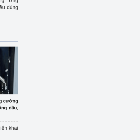
ng ứng
iêu dùng
ng cường
ăng dầu,
riển khai