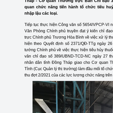
Tháp - Cơ quan Thường trực Ban Chỉ đạo 38
Công Thương - Công
quan chức năng tiến hành tổ chức tiêu huỷ
nhập lậu các loại.
Chuyển đổi số
Tiếp tục thực hiện Công văn số 5654/VPCP-VI 
Lịch sử phát triển
Văn Phòng Chính phủ truyền đạt ý kiến chỉ đ
Bản tin Thị trường 
trực Chính phủ Trương Hòa Bình về việc xử lý thuố
hiện theo Quyết định số 2371/QĐ-TTg ngày 2
Phát triển nguồn nhâ
tướng Chính phủ về việc thực hiện tiêu hủy thuốc
văn chỉ đạo số 389/UBND-TCD-NC ngày 27 th
Phát triển bền vững
nhân dân tỉnh Đồng Tháp giao cho Cơ quan T
Tổ chức kiểm định
Tỉnh (Cục Quản lý thị trường) làm đầu mối tổ chức
thu đợt 2/2021 của các lực lượng chức năng trên 
Văn hóa ngành Côn
Tái cơ cấu ngành 
Quản lý thị trường
Sử dụng năng lượng 