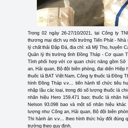
Phát triển công nghi
Phát triển năng lượ
Trong 02 ngày 26-27/10/2021, tại Công ty T
thương mại dịch vụ môi trường Tiến Phát - Nhà m
lý chất thải Đập Đá, địa chỉ: xã Mỹ Thọ, huyện 
Quản lý thị trường tỉnh Đồng Tháp - Cơ qua
Tỉnh phối hợp với cơ quan chức năng gồm Sở 
an, Hải quan, Bộ đội biên phòng, đại diện Hiệp 
thuốc lá BAT Việt Nam, Công ty thuốc lá Đồng T
hình Đồng Tháp v.v… tiến hành tổ chức tiêu h
nhập lậu các loại, trong đó số lượng thuốc lá chi
nhãn hiệu Hero 159.471 bao; thuốc lá nhãn hiệ
Nelson 93.098 bao và một số nhãn hiệu khác 
lượng như Công an, Hải quan, Bộ đội biên phòng
Thi hành án v.v… theo hình thức hủy đốt đúng 
trường theo quy định.