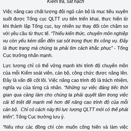
Kiểm tra, sát hạch
Việc nâng cao chất lượng đội ngũ cán bộ là mục tiêu xuyên
suốt được Tổng cục QLTT ưu tiên triển khai, thực hiện từ
khi thành lập Tổng cục, tuy nhiên sự thay đổi còn chậm so
với yêu cầu từ thực tế.
“Thiếu kiến thức, chuyên môn nghiệp
vụ còn yếu kém dẫn đến sai sót trong thực thi công vụ. Đây
là thực trạng mà chúng ta phải tìm cách khắc phục”
- Tổng
Cục trưởng nhấn mạnh.
Lực lượng chỉ có thể vững mạnh khi trình độ chuyên môn
của mỗi Kiểm soát viên, cán bộ, công chức được nâng lên.
Đây là vấn đề cốt lõi. Việc nâng cao trình độ là trách nhiệm,
nghĩa vụ của từng cá nhân.
“Những sự việc đáng tiếc thời
gian qua càng làm cho chúng ta phải quyết tâm trong việc
cải tổ triệt để mạnh mẽ hơn để nâng cao trình độ của mỗi
cán bộ. Chỉ có cách này thì lực lượng QLTT mới có thể phát
triển”,
Tổng Cục trưởng lưu ý.
“Nếu như các đồng chí còn muốn cống hiến và làm việc