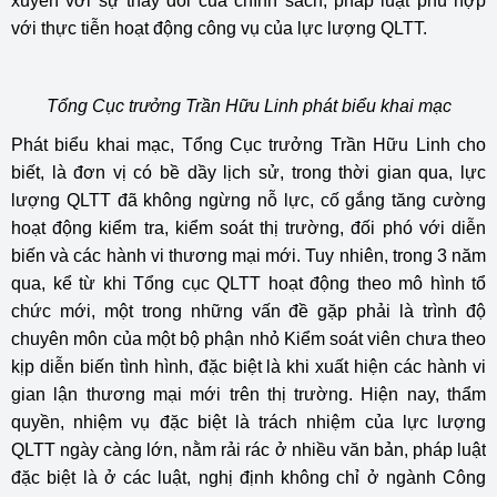
xuyên với sự thay đổi của chính sách, pháp luật phù hợp
với thực tiễn hoạt động công vụ của lực lượng QLTT.
Tổng Cục trưởng Trần Hữu Linh phát biểu khai mạc
Phát biểu khai mạc, Tổng Cục trưởng Trần Hữu Linh cho
biết, là đơn vị có bề dầy lịch sử, trong thời gian qua, lực
lượng QLTT đã không ngừng nỗ lực, cố gắng tăng cường
hoạt động kiểm tra, kiểm soát thị trường, đối phó với diễn
biến và các hành vi thương mại mới. Tuy nhiên, trong 3 năm
qua, kể từ khi Tổng cục QLTT hoạt động theo mô hình tổ
chức mới, một trong những vấn đề gặp phải là trình độ
chuyên môn của một bộ phận nhỏ Kiểm soát viên chưa theo
kịp diễn biến tình hình, đặc biệt là khi xuất hiện các hành vi
gian lận thương mại mới trên thị trường. Hiện nay, thẩm
quyền, nhiệm vụ đặc biệt là trách nhiệm của lực lượng
QLTT ngày càng lớn, nằm rải rác ở nhiều văn bản, pháp luật
đặc biệt là ở các luật, nghị định không chỉ ở ngành Công