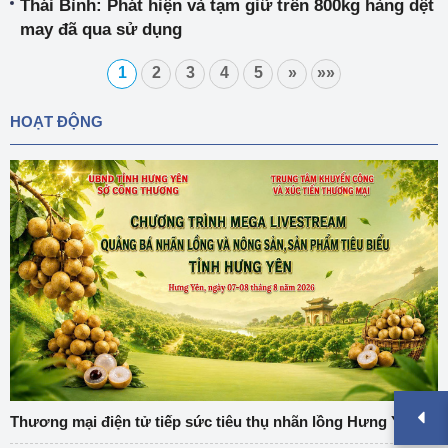
Thái Bình: Phát hiện và tạm giữ trên 800kg hàng dệt
may đã qua sử dụng
1
2
3
4
5
»
»»
HOẠT ĐỘNG
Thương mại điện tử tiếp sức tiêu thụ nhãn lồng Hưng Yên