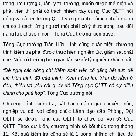
trong lực lượng Quản lý thị trường, muốn được thể hiện và
phát triển thì phải có trách nhiệm xây dựng Cục QLTT nói
riêng và cả lực lượng QLTT vững mạnh. Tôi xin nhấn mạnh
chỉ có 1 cách từng người một phải có ý thức trong trau dồi
năng lực chuyên môn”, Tổng Cục trưởng kiên quyết.
Tổng Cục trưởng Trần Hữu Linh cũng quán triệt, chương
trình kiểm tra phải được thực hiện nghiêm túc, giám sát chặt
chẽ. Nếu có trường hợp gian lận sẽ xử lý nghiêm khắc nhất.
“Đề nghị các đồng chí Kiểm soát viên cố gắng hết sức để
thể hiện trình độ của mình. Xem năng lực trình độ nằm ở
đâu, thiếu và yếu cái gì từ đó Tổng cục QLTT có sự điều
chỉnh cho phù hợp”,
Tổng Cục trưởng nói.
Chương trình kiểm tra, sát hạch đánh giá chuyên môn,
nghiệp vụ đối với công chức Lãnh đạo cấp Phòng, Đội
QLTT sẽ được Tổng cục QLTT tổ chức đối với 63 Cục
QLTT. Theo dự kiến, chương trình sẽ kết thúc trong tháng
11. Kết quả kiểm tra cũng sẽ là 1 trong những chỉ tiêu để