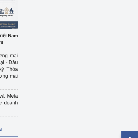
Việt Nam
/8
ương mại
ại - Đầu
ký Thỏa
ương mại
và Meta
rợ doanh
N