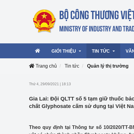
GIỚI THIỆU
TIN TỨC
VĂ
Trang chủ
Tin tức
Quản lý thị trường
Lãnh đạo Bộ
Hoạt động
Văn 
Thứ 4, 29/09/2021
|
18:13
Chức năng nhiệm vụ
Giải thưởng Công n
Văn 
Gia Lai: Đội QLTT số 5 tạm giữ thuốc bả
mại, Dịch vụ Việt N
Cơ cấu tổ chức
Văn 
chất Glyphosate cấm sử dụng tại Việt N
Công Thương 57
Hoạt động của Bộ t
Theo quy định tại Thông tư số 10/2020/TT-