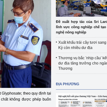
Cơ sở sản xuất, sửa chữa chai chứa 
LPG
 và đổi mới sáng 
Tổ chức huấn luyện, bồi dưỡng 
Đề xuất hợp tác của Sri Lan
nghiệp vụ kiểm định kỹ thuật an toàn 
lĩnh vực công nghiệp chế tạo
lao động
nghệ nông nghiệp
Video bảo vệ môi trường
Xuất khẩu trái cây tươi san
Kỳ còn nhiều dư địa
tưởng của Đảng
Album ảnh bảo vệ môi trường
Thương vụ bắc 'nhịp cầu' kết
ời dân
Văn bản về môi trường
dư địa tăng trưởng cho ng
Thương
Đọc báo giúp bạn
Khu vực miền Bắc
ài
Khu vực miền Trung
Hiệp định EVFTA
ĐỊA PHƯƠNG
ớc
Khu vực miền Nam
Thị trường châu Á – châu Phi
 Glyphosate; theo quy định tại
 chất không được phép buôn
đưa nghị quyết 
Thị trường châu Âu – châu Mỹ
g vào cuộc sống