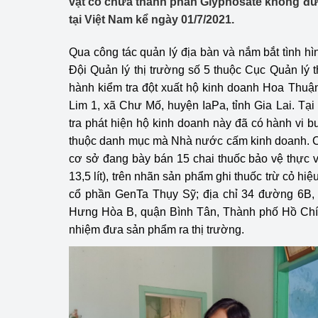
vật có chứa thành phần Glyphosate không đ
Công Thương - Công
tại Việt Nam kể ngày 01/7/2021.
Chuyển đổi số
Qua công tác quản lý địa bàn và nắm bắt tình h
Đội Quản lý thị trường số 5 thuộc Cục Quản lý th
Lịch sử phát triển
hành kiểm tra đột xuất hộ kinh doanh Hoa Thuậ
Bản tin Thị trường 
Lim 1, xã Chư Mố, huyện IaPa, tỉnh Gia Lai. Tại
tra phát hiện hộ kinh doanh này đã có hành vi b
Phát triển nguồn nhâ
thuộc danh mục mà Nhà nước cấm kinh doanh. Cụ
cơ sở đang bày bán 15 chai thuốc bảo vệ thực v
Phát triển bền vững
13,5 lít), trên nhãn sản phẩm ghi thuốc trừ cỏ h
Tổ chức kiểm định
cổ phần GenTa Thụy Sỹ; địa chỉ 34 đường 6B
Hưng Hòa B, quận Bình Tân, Thành phố Hồ Chí 
Văn hóa ngành Côn
nhiệm đưa sản phẩm ra thị trường.
Tái cơ cấu ngành 
Quản lý thị trường
Sử dụng năng lượng 