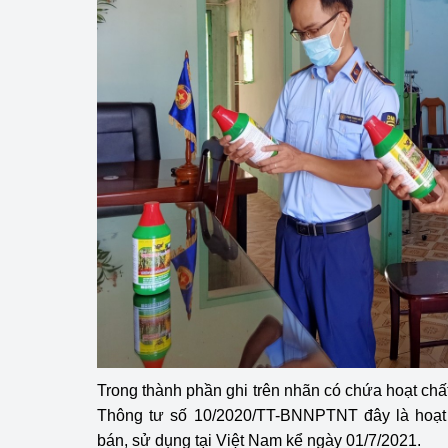
hiệu quả
Khoa học, công nghệ
tạo
Thông báo
Bảo vệ môi trường
Bảo vệ nền tảng tư 
Doanh nghiệp - Ngư
Xúc tiến thương mại
Thị trường nước ngo
Thị trường trong nư
Trong thành phần ghi trên nhãn có chứa hoạt chất
Thông tư số 10/2020/TT-BNNPTNT đây là hoạt
Ngành Công Thương 
bán, sử dụng tại Việt Nam kể ngày 01/7/2021.
Đại hội XIV của Đản