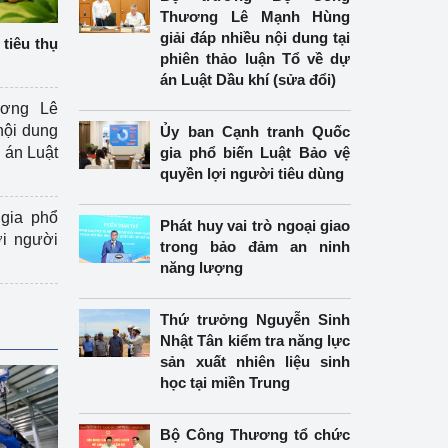
Thương Lê Mạnh Hùng
giải đáp nhiều nội dung tại
tiêu thụ
phiên thảo luận Tổ về dự
án Luật Dầu khí (sửa đổi)
ương Lê
nội dung
Ủy ban Cạnh tranh Quốc
án Luật
gia phổ biến Luật Bảo vệ
quyền lợi người tiêu dùng
gia phổ
Phát huy vai trò ngoại giao
ợi người
trong bảo đảm an ninh
năng lượng
Thứ trưởng Nguyễn Sinh
Nhật Tân kiểm tra năng lực
sản xuất nhiên liệu sinh
học tại miền Trung
Bộ Công Thương tổ chức