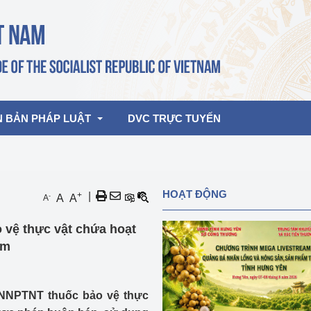
N BẢN PHÁP LUẬT
DVC TRỰC TUYẾN
bản pháp quy
Hoạt động của lãnh đạo Đảng, Nhà 
HOẠT ĐỘNG
+
|
-
A
A
A
nước
ghiệp, Thương 
bản điều hành
o vệ thực vật chứa hoạt
am 2026
Hoạt động của Lãnh đạo Bộ
bản hợp nhất
am
Hoạt động của các đơn vị
rưởng
BNNPTNT thuốc bảo vệ thực