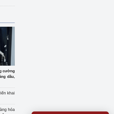
ng cường
ăng dầu,
riển khai
hàng hóa