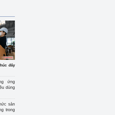
thúc đẩy
ng ứng
iêu dùng
hức sản
ng trong