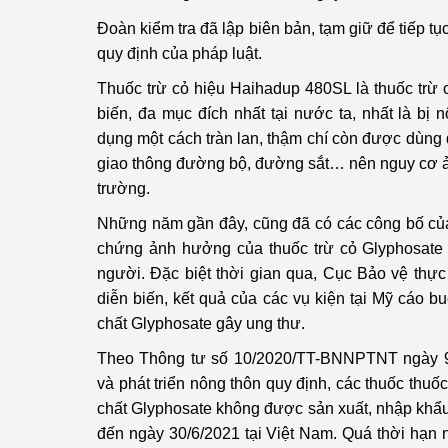
Đoàn kiểm tra đã lập biên bản, tạm giữ để tiếp tụ
Phát triển công nghi
quy định của pháp luật.
Phát triển năng lượ
Thuốc trừ cỏ hiệu Haihadup 480SL là thuốc trừ
biến, đa mục đích nhất tại nước ta, nhất là bị 
dụng một cách tràn lan, thậm chí còn được dùng 
giao thông đường bộ, đường sắt… nên nguy cơ ả
trường.
Những năm gần đây, cũng đã có các công bố của
chứng ảnh hưởng của thuốc trừ cỏ Glyphosate
người. Đặc biệt thời gian qua, Cục Bảo vệ thực 
diễn biến, kết quả của các vụ kiện tại Mỹ cáo b
chất Glyphosate gây ung thư.
Theo Thông tư số 10/2020/TT-BNNPTNT ngày 9
và phát triển nông thôn quy định, các thuốc thuố
chất Glyphosate không được sản xuất, nhập khẩ
đến ngày 30/6/2021 tại Việt Nam. Quá thời hạn 