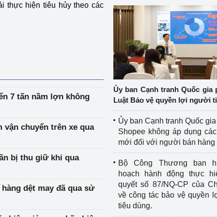
 thực hiện tiêu hủy theo các
Ủy ban Cạnh tranh Quốc gia 
ển 7 tấn nầm lợn không
Luật Bảo vệ quyền lợi người t
Ủy ban Cạnh tranh Quốc gia
m vận chuyển trên xe qua
Shopee không áp dụng các 
mới đối với người bán hàng
ãn bị thu giữ khi qua
Bộ Công Thương ban h
hoạch hành động thực hi
quyết số 87/NQ-CP của Ch
g hàng dệt may đã qua sử
về công tác bảo vệ quyền l
tiêu dùng.