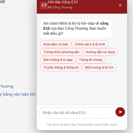
tuệ
Hỏi đáp Xăng E10
×
CT
Bộ Công Thương
Xin chào! Mình là trợ lý hỏi–đáp về
xăng
E10
của Báo Công Thương. Bạn muốn
biết điều gì?
Khái niệm cơ bản
Chính sách & lộ trình
Tương thích phương tiện
Hướng dẫn sử dụng
Ảnh hưởng & lo ngại
Thông tin chung
Truyền thông & thông tin
Môi trường & lợi ích
 Thương
 ý bằng văn bản khi khai thác, dẫn nguồn.
➤
Câu trả lời do Báo Công Thương biên soạn & kiểm duyệt.