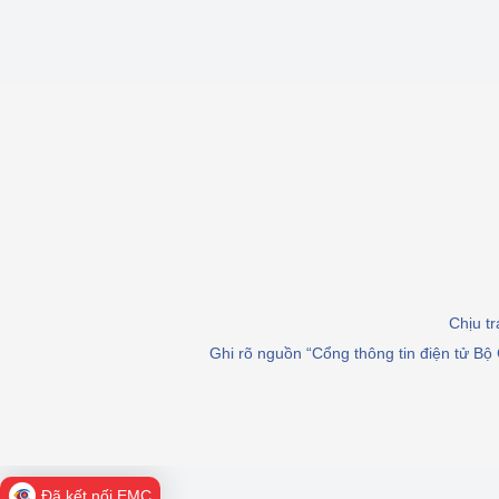
Chịu t
Ghi rõ nguồn “Cổng thông tin điện tử Bộ 
Đã kết nối EMC