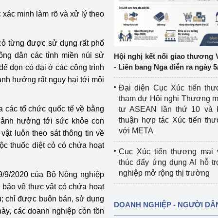
c xác minh làm rõ và xử lý theo
ệp
Công nghiệp nền tảng
ng
Chính sách
 cỏ từng được sử dụng rất phổ
nông dân các tỉnh miền núi sử
Hội nghị kết nối giao thương 
Sản xuất công nghiệp
- Liên bang Nga diễn ra ngày 5
để dọn cỏ dại ở các công trình
nh hưởng rất nguy hại tới môi
Đại diện Cục Xúc tiến th
tham dự Hội nghị Thương m
 các tổ chức quốc tế về bằng
tư ASEAN lần thứ 10 và 
thuận hợp tác Xúc tiến th
 ảnh hưởng tới sức khỏe con
với META
vật luôn theo sát thông tin về
uộc thuốc diệt cỏ có chứa hoạt
Cục Xúc tiến thương mại 
thúc đẩy ứng dụng AI hỗ t
nghiệp mở rộng thị trường
/9/2020 của Bộ Nông nghiệp
c bảo vệ thực vật có chứa hoạt
u; chỉ được buôn bán, sử dụng
DOANH NGHIỆP - NGƯỜI DÂ
này, các doanh nghiệp còn tồn