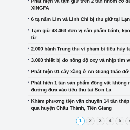
Phát hiện và tạm giữ trên 2 tấn nhôm có d
XINGFA
6 tạ nấm Lim và Linh Chi bị thu giữ tại Lạ
Tạm giữ 43.463 đơn vị sản phẩm bánh, kẹ
từ
2.000 bánh Trung thu vi phạm bị tiêu hủy t
3.000 thiết bị đo nồng độ oxy và nhịp tim 
Phát hiện 01 cây xăng ở An Giang tháo dỡ
Phát hiện 1 tấn sản phẩm động vật không 
đường đưa vào tiêu thụ tại Sơn La
Khám phương tiện vận chuyển 14 tấn thép
qua huyện Châu Thành, Tiền Giang
1
2
3
4
5