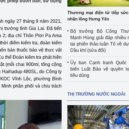
ược phép buôn bán, sử dụng
 luận
Họp báo
Thương mại điện tử tiếp sức 
Thông cáo báo chí
nhãn lồng Hưng Yên
ình ngày 27 tháng 9 năm 2021,
ị trường tỉnh Gia Lai. Đã tiến
Điểm báo
Bộ trưởng Bộ Công Th
n 2; địa chỉ Thôn Plơi Pa Ama
Mạnh Hùng giải đáp nhiều 
Nông Lâm Thủy sản
 thời điểm kiểm tra, đoàn kiểm
tại phiên thảo luận Tổ về dự 
uôn bán thuốc bảo vệ thực vật
Dầu khí (sửa đổi)
n lực
 thể Đoàn kiêm tra phát hiện
Ủy ban Cạnh tranh Quốc 
ật (mỗi chai 900ml, tổng cộng
biến Luật Bảo vệ quyền l
iệu Haihadup 480SL, do Công ty
tiêu dùng
Tổ chức kiểm định kỹ thuật an toàn lao 
, KDC Vĩnh Lộc, phường Bình
động thuộc thẩm quyền quản lý của 
Minh phân phối và chịu trách
g Thương
Bộ Công Thương
THỊ TRƯỜNG NƯỚC NGOÀI
Công Thương
Tổ chức được cấp GCN đăng ký, hoạt 
động kiểm định thiết bị, dụng cụ điện 
làm việc ở môi trường không có nguy 
hiểm khí, bụi nổ
tiết kiệm và 
Hiệu quả năng lượng