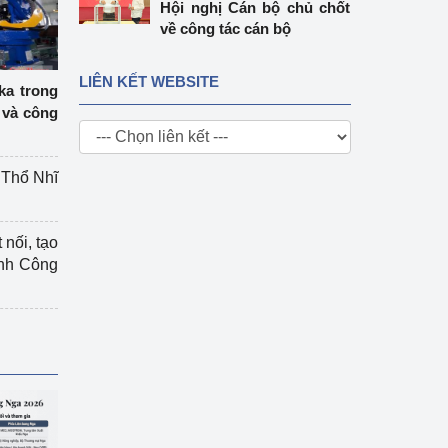
Hội nghị Cán bộ chủ chốt
về công tác cán bộ
LIÊN KẾT WEBSITE
ka trong
 và công
g Thổ Nhĩ
 nối, tạo
ành Công