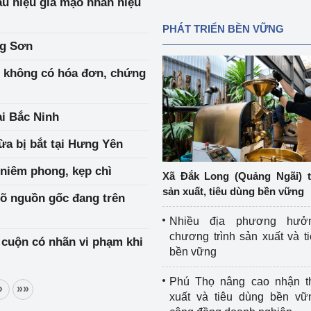
ấu hiệu giả mạo nhãn hiệu
PHÁT TRIỂN BỀN VỮNG
ng Sơn
o không có hóa đơn, chứng
ại Bắc Ninh
vừa bị bắt tại Hưng Yên
 niêm phong, kẹp chì
Xã Đắk Long (Quảng Ngãi) 
sản xuất, tiêu dùng bền vững
rõ nguồn gốc đang trên
Nhiều địa phương hưở
chương trình sản xuất và t
 cuộn có nhãn vi phạm khi
bền vững
Phú Thọ nâng cao nhận t
»
»»
xuất và tiêu dùng bền vữ