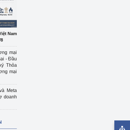
Việt Nam
/8
ương mại
ại - Đầu
ký Thỏa
ương mại
và Meta
rợ doanh
N