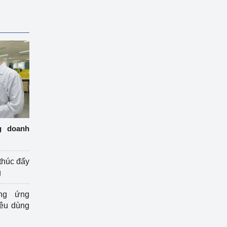
g doanh
thúc đẩy
g
ng ứng
iêu dùng