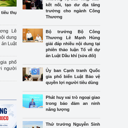
kết nối, tạo dư địa tăng
trưởng cho ngành Công
tiêu thụ
Thương
ương Lê
Bộ trưởng Bộ Công
nội dung
Thương Lê Mạnh Hùng
án Luật
giải đáp nhiều nội dung tại
phiên thảo luận Tổ về dự
án Luật Dầu khí (sửa đổi)
gia phổ
ợi người
Ủy ban Cạnh tranh Quốc
gia phổ biến Luật Bảo vệ
quyền lợi người tiêu dùng
Phát huy vai trò ngoại giao
trong bảo đảm an ninh
năng lượng
Thứ trưởng Nguyễn Sinh