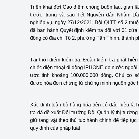
Công Thương - Công
Triển khai đợt Cao điểm chống buôn lậu, gian l
trước, trong và sau Tết Nguyên đán Nhâm Dầ
Chuyển đổi số
nghiệp vụ, ngày 27/12/2021, Đội QLTT số 2 thu
đã ban hành Quyết định kiểm tra đối với 01 cửa 
Lịch sử phát triển
động có địa chỉ Tổ 2, phường Tân Thịnh, thành 
Bản tin Thị trường 
Phát triển nguồn nhâ
Tại thời điểm kiểm tra, Đoàn kiểm tra phát hiệ
chiếc điện thoại di động IPHONE do nước ngoài s
Phát triển bền vững
ước tính khoảng 100.000.000 đồng. Chủ cơ sở
được hóa đơn chứng từ chứng minh nguồn gốc 
Tổ chức kiểm định
Văn hóa ngành Côn
Xác định toàn bộ hàng hóa trên có dấu hiệu là
Tái cơ cấu ngành 
tra đã đề xuất Đội trưởng Đội Quản lý thị trườn
giữ tang vật theo thủ tục hành chính để tiếp tục
Quản lý thị trường
quy định của pháp luật
Sử dụng năng lượng 