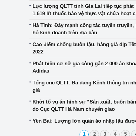
Lực lượng QLTT tỉnh Gia Lai tiếp tục phát
Phát triển công nghi
1.619 lít thuốc bảo vệ thực vật chứa hoạt 
Hà Tĩnh: Đẩy mạnh công tác tuyên truyền,
Phát triển năng lượ
hộ kinh doanh trên địa bàn
Cao điểm chống buôn lậu, hàng giả dịp T
2022
Phát hiện cơ sở gia công gần 2.000 áo kho
Adidas
Tổng cục QLTT: Đa dạng Kênh thông tin nhậ
giả
Khởi tố vụ án hình sự “Sản xuất, buôn bán
do Cục QLTT Hà Nam chuyển giao
Yên Bái: Lượng lớn quần áo nhập lậu đượ
1
2
3
4
5