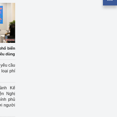
phổ biến
iêu dùng
 yêu cầu
loại phí
ành Kế
ện Nghị
ính phủ
ợi người