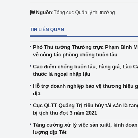
hiệu quả
Nguồn:
Tổng cục Quản lý thị trường
Khoa học, công nghệ
tạo
TIN LIÊN QUAN
Thông báo
Phó Thủ tướng Thường trực Phạm Bình Min
Bảo vệ môi trường
về công tác phòng chống buôn lậu
Bảo vệ nền tảng tư 
Cao điểm chống buôn lậu, hàng giả, Lào C
thuốc lá ngoại nhập lậu
Doanh nghiệp - Ngư
Hỗ trợ doanh nghiệp bảo vệ thương hiệu 
Xúc tiến thương mại
địa
Thị trường nước ngo
Cục QLTT Quảng Trị tiêu hủy tài sản là ta
bị tịch thu đợt 3 năm 2021
Thị trường trong nư
Tăng cường xử lý việc sản xuất, kinh doa
Ngành Công Thương 
lượng dịp Tết
Đại hội XIV của Đản