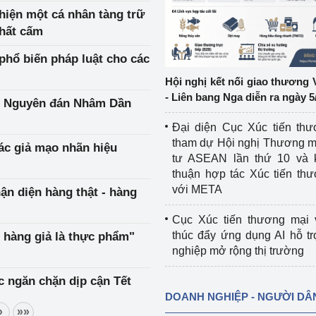
 hiện một cá nhân tàng trữ
ệp
Công nghiệp nền tảng
chất cấm
 phổ biến pháp luật cho các
ng
Chính sách
Hội nghị kết nối giao thương 
Sản xuất công nghiệp
- Liên bang Nga diễn ra ngày 5
ết Nguyên đán Nhâm Dần
Đại diện Cục Xúc tiến th
tham dự Hội nghị Thương m
ác giả mạo nhãn hiệu
tư ASEAN lần thứ 10 và 
thuận hợp tác Xúc tiến th
với META
n diện hàng thật - hàng
Cục Xúc tiến thương mại 
thúc đẩy ứng dụng AI hỗ t
 hàng giả là thực phẩm"
nghiệp mở rộng thị trường
c ngăn chặn dịp cận Tết
DOANH NGHIỆP - NGƯỜI DÂ
»
»»