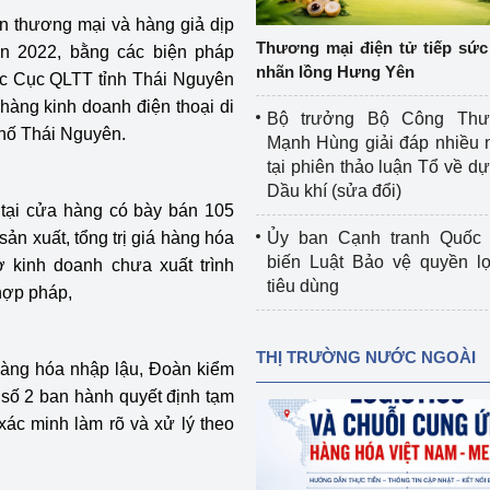
 luận
Họp báo
ận thương mại và hàng giả dịp
Thương mại điện tử tiếp sức 
n 2022, bằng các biện pháp
Thông cáo báo chí
nhãn lồng Hưng Yên
ộc Cục QLTT tỉnh Thái Nguyên
hàng kinh doanh điện thoại di
Điểm báo
Bộ trưởng Bộ Công Th
phố Thái Nguyên.
Mạnh Hùng giải đáp nhiều 
Nông Lâm Thủy sản
tại phiên thảo luận Tổ về dự 
Dầu khí (sửa đổi)
n lực
n tại cửa hàng có bày bán 105
ản xuất, tổng trị giá hàng hóa
Ủy ban Cạnh tranh Quốc 
biến Luật Bảo vệ quyền l
 kinh doanh chưa xuất trình
tiêu dùng
hợp pháp,
Tổ chức kiểm định kỹ thuật an toàn lao 
động thuộc thẩm quyền quản lý của 
g Thương
Bộ Công Thương
THỊ TRƯỜNG NƯỚC NGOÀI
 hàng hóa nhập lậu, Đoàn kiểm
Công Thương
Tổ chức được cấp GCN đăng ký, hoạt 
g số 2 ban hành quyết định tạm
động kiểm định thiết bị, dụng cụ điện 
 xác minh làm rõ và xử lý theo
làm việc ở môi trường không có nguy 
hiểm khí, bụi nổ
tiết kiệm và 
Hiệu quả năng lượng