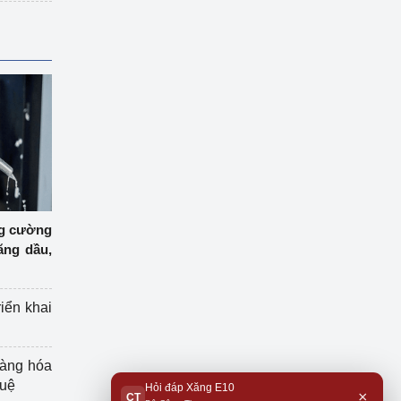
ng cường
ăng dầu,
riển khai
hàng hóa
tuệ
Hỏi đáp Xăng E10
×
CT