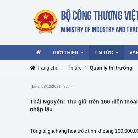
GIỚI THIỆU
TIN TỨC
VĂ
Trang chủ
Tin tức
Quản lý thị trường
Lãnh đạo Bộ
Hoạt động
Văn 
Thứ 3, 28/12/2021
|
22:44
Chức năng nhiệm vụ
Giải thưởng Công n
Văn 
Thái Nguyên: Thu giữ trên 100 điện thoại
mại, Dịch vụ Việt N
Cơ cấu tổ chức
Văn 
nhập lậu
Công Thương 57
Hoạt động của Bộ t
Tổng trị giá hàng hóa ước tính khoảng 100.000.0