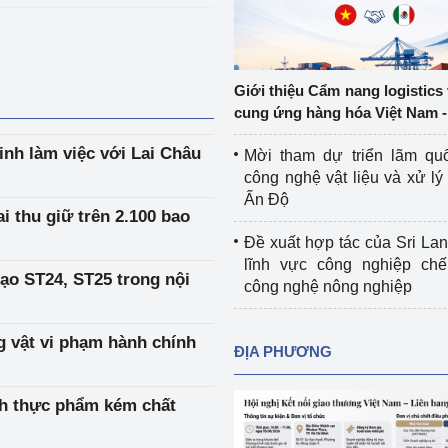
Cơ sở sản xuất, sửa chữa chai chứa 
LPG
 và đổi mới sáng 
Tổ chức huấn luyện, bồi dưỡng 
Giới thiệu Cẩm nang logistics
nghiệp vụ kiểm định kỹ thuật an toàn 
cung ứng hàng hóa Việt Nam -
lao động
h làm việc với Lai Châu
Mời tham dự triển lãm qu
Video bảo vệ môi trường
công nghệ vật liệu và xử lý 
Ấn Độ
tưởng của Đảng
Album ảnh bảo vệ môi trường
ai thu giữ trên 2.100 bao
Đề xuất hợp tác của Sri Lan
ời dân
Văn bản về môi trường
lĩnh vực công nghiệp chế
gạo ST24, ST25 trong nội
công nghệ nông nghiệp
Đọc báo giúp bạn
Khu vực miền Bắc
ài
Khu vực miền Trung
Hiệp định EVFTA
ng vật vi phạm hành chính
ĐỊA PHƯƠNG
ớc
Khu vực miền Nam
Thị trường châu Á – châu Phi
nh thực phẩm kém chất
đưa nghị quyết 
Thị trường châu Âu – châu Mỹ
g vào cuộc sống