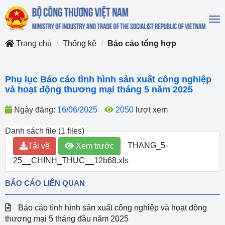
To
na
Trang chủ
Thống kê
Báo cáo tổng hợp
Phụ lục Báo cáo tình hình sản xuất công nghiệp
và hoạt động thương mại tháng 5 năm 2025
Ngày đăng:
16/06/2025
2050
lượt xem
Danh sách file (1 files)
THANG_5-
Tải về
Xem trước
25__CHINH_THUC__12b68.xls
BÁO CÁO LIÊN QUAN
Báo cáo tình hình sản xuất công nghiệp và hoạt động
thương mại 5 tháng đầu năm 2025