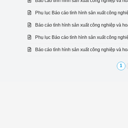
Báo cáo tình hình sản xuất công nghiệp và h
hiệu quả
Phụ lục Báo cáo tình hình sản xuất công ngh
Khoa học, công nghệ
tạo
Báo cáo tình hình sản xuất công nghiệp và h
Thông báo
Phụ lục Báo cáo tình hình sản xuất công ngh
Bảo vệ môi trường
Báo cáo tình hình sản xuất công nghiệp và 
Bảo vệ nền tảng tư 
1
Doanh nghiệp - Ngư
Xúc tiến thương mại
Thị trường nước ngo
Thị trường trong nư
Ngành Công Thương 
Đại hội XIV của Đản