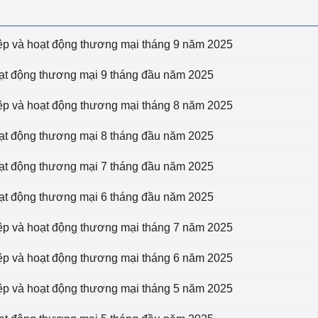
 luận
Họp báo
Thông cáo báo chí
iệp và hoạt động thương mại tháng 9 năm 2025
Điểm báo
oạt động thương mại 9 tháng đầu năm 2025
Nông Lâm Thủy sản
iệp và hoạt động thương mại tháng 8 năm 2025
n lực
oạt động thương mại 8 tháng đầu năm 2025
oạt động thương mại 7 tháng đầu năm 2025
Tổ chức kiểm định kỹ thuật an toàn lao 
oạt động thương mại 6 tháng đầu năm 2025
động thuộc thẩm quyền quản lý của 
g Thương
Bộ Công Thương
iệp và hoạt động thương mại tháng 7 năm 2025
Công Thương
Tổ chức được cấp GCN đăng ký, hoạt 
iệp và hoạt động thương mại tháng 6 năm 2025
động kiểm định thiết bị, dụng cụ điện 
làm việc ở môi trường không có nguy 
iệp và hoạt động thương mại tháng 5 năm 2025
hiểm khí, bụi nổ
tiết kiệm và 
Hiệu quả năng lượng