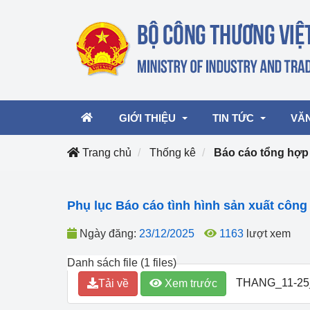
GIỚI THIỆU
TIN TỨC
VĂ
Trang chủ
Thống kê
Báo cáo tổng hợp
Lãnh đạo Bộ
Hoạt động
Văn 
Phụ lục Báo cáo tình hình sản xuất côn
Chức năng nhiệm vụ
Giải thưởng Công n
Văn 
mại, Dịch vụ Việt N
Ngày đăng:
23/12/2025
1163
lượt xem
Cơ cấu tổ chức
Văn 
Công Thương 57
Danh sách file (1 files)
THANG_11-25
Tải về
Xem trước
Hoạt động của Bộ t