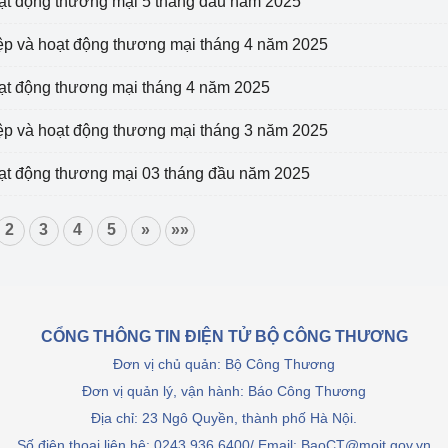
oạt động thương mại 5 tháng đầu năm 2025
Cơ sở sản xuất, sửa chữa chai chứa 
LPG
iệp và hoạt động thương mại tháng 4 năm 2025
 và đổi mới sáng 
Tổ chức huấn luyện, bồi dưỡng 
oạt động thương mại tháng 4 năm 2025
nghiệp vụ kiểm định kỹ thuật an toàn 
lao động
iệp và hoạt động thương mại tháng 3 năm 2025
Video bảo vệ môi trường
hoạt động thương mại 03 tháng đầu năm 2025
tưởng của Đảng
Album ảnh bảo vệ môi trường
2
3
4
5
»
»»
ời dân
Văn bản về môi trường
Đọc báo giúp bạn
Khu vực miền Bắc
CỔNG THÔNG TIN ĐIỆN TỬ BỘ CÔNG THƯƠNG
ài
Khu vực miền Trung
Hiệp định EVFTA
Đơn vị chủ quản: Bộ Công Thương
ớc
Khu vực miền Nam
Thị trường châu Á – châu Phi
Đơn vị quản lý, vận hành: Báo Công Thương
Địa chỉ: 23 Ngô Quyền, thành phố Hà Nội.
đưa nghị quyết 
Thị trường châu Âu – châu Mỹ
Số điện thoại liên hệ: 0243.936.6400/ Email: BaoCT@moit.gov.vn
g vào cuộc sống