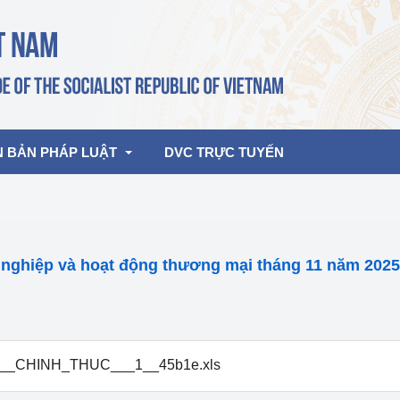
N BẢN PHÁP LUẬT
DVC TRỰC TUYẾN
bản pháp quy
Hoạt động của lãnh đạo Đảng, Nhà 
nước
g nghiệp và hoạt động thương mại tháng 11 năm 2025
ghiệp, Thương 
bản điều hành
am 2026
Hoạt động của Lãnh đạo Bộ
bản hợp nhất
Hoạt động của các đơn vị
__CHINH_THUC___1__45b1e.xls
rưởng