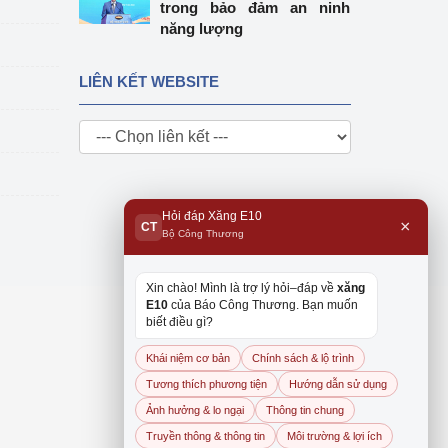
trong bảo đảm an ninh
năng lượng
LIÊN KẾT WEBSITE
Hỏi đáp Xăng E10
×
CT
Bộ Công Thương
Xin chào! Mình là trợ lý hỏi–đáp về
xăng
E10
của Báo Công Thương. Bạn muốn
biết điều gì?
Khái niệm cơ bản
Chính sách & lộ trình
Tương thích phương tiện
Hướng dẫn sử dụng
Ảnh hưởng & lo ngại
Thông tin chung
Truyền thông & thông tin
Môi trường & lợi ích