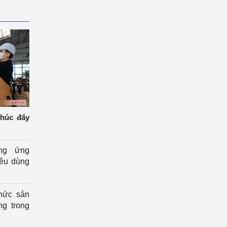
thúc đẩy
ng ứng
iêu dùng
hức sản
ng trong