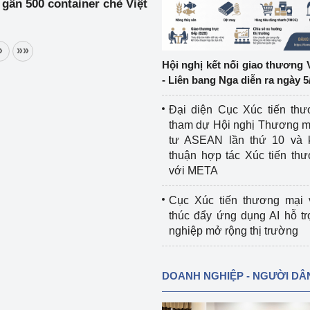
gần 500 container chè Việt
ệp
Công nghiệp nền tảng
»
»»
ng
Chính sách
Hội nghị kết nối giao thương 
- Liên bang Nga diễn ra ngày 5
Sản xuất công nghiệp
Đại diện Cục Xúc tiến th
tham dự Hội nghị Thương m
tư ASEAN lần thứ 10 và 
thuận hợp tác Xúc tiến th
với META
Cục Xúc tiến thương mại 
thúc đẩy ứng dụng AI hỗ t
nghiệp mở rộng thị trường
DOANH NGHIỆP - NGƯỜI DÂ