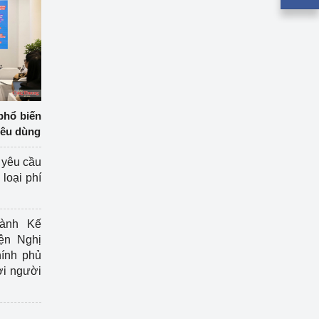
phổ biến
iêu dùng
 yêu cầu
loại phí
ành Kế
ện Nghị
ính phủ
ợi người