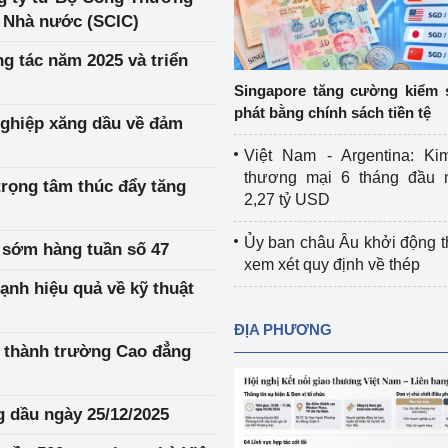
Cơ sở sản xuất, sửa chữa chai chứa 
n Nhà nước (SCIC)
LPG
ng tác năm 2025 và triển
 và đổi mới sáng 
Tổ chức huấn luyện, bồi dưỡng 
Singapore tăng cường kiểm 
nghiệp vụ kiểm định kỹ thuật an toàn 
phát bằng chính sách tiền tệ
ghiệp xăng dầu về đảm
lao động
Việt Nam - Argentina: Ki
Video bảo vệ môi trường
thương mại 6 tháng đầu 
trọng tâm thúc đẩy tăng
2,27 tỷ USD
tưởng của Đảng
Album ảnh bảo vệ môi trường
Ủy ban châu Âu khởi động 
 sớm hàng tuần số 47
ời dân
Văn bản về môi trường
xem xét quy định về thép
ạnh hiệu quả về kỹ thuật
Đọc báo giúp bạn
Khu vực miền Bắc
ĐỊA PHƯƠNG
ài
Khu vực miền Trung
Hiệp định EVFTA
n thành trường Cao đẳng
ớc
Khu vực miền Nam
Thị trường châu Á – châu Phi
g dầu ngày 25/12/2025
đưa nghị quyết 
Thị trường châu Âu – châu Mỹ
g vào cuộc sống