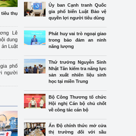
Ủy ban Cạnh tranh Quốc
gia phổ biến Luật Bảo vệ
tiêu thụ
quyền lợi người tiêu dùng
ương Lê
Phát huy vai trò ngoại giao
nội dung
trong bảo đảm an ninh
án Luật
năng lượng
Thứ trưởng Nguyễn Sinh
gia phổ
Nhật Tân kiểm tra năng lực
ợi người
sản xuất nhiên liệu sinh
học tại miền Trung
Bộ Công Thương tổ chức
Hội nghị Cán bộ chủ chốt
về công tác cán bộ
Ấn Độ chính thức mở cửa
thị trường đối với sầu