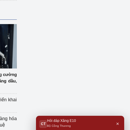
ng cường
ăng dầu,
riển khai
hàng hóa
Hỏi đáp Xăng E10
×
CT
tuệ
Bộ Công Thương