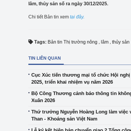
lâm, thủy sản số ra ngày 30/12/2025.
Công Thương - Công
Chuyển đổi số
Chi tiết Bản tin xem
tại đây.
Lịch sử phát triển
Bản tin Thị trường 
Tags:
Bản tin Thị trường nông
,
lâm
,
thủy sản
Phát triển nguồn nhâ
TIN LIÊN QUAN
Phát triển bền vững
Cục Xúc tiến thương mại tổ chức Hội nghị
Tổ chức kiểm định
2025, triển khai nhiệm vụ năm 2026
Văn hóa ngành Côn
Bộ Công Thương cảnh báo thông tin không
Xuân 2026
Tái cơ cấu ngành 
Thứ trưởng Nguyễn Hoàng Long làm việc 
Quản lý thị trường
Than - Khoáng sản Việt Nam
Sử dụng năng lượng 
Lễ ký kết biên bản chuyển giao 2 Tổng cô