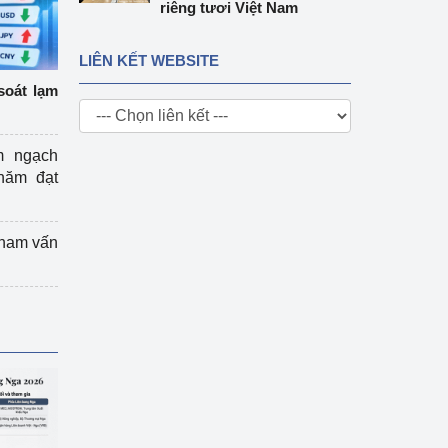
riêng tươi Việt Nam
LIÊN KẾT WEBSITE
soát lạm
m ngạch
năm đạt
tham vấn