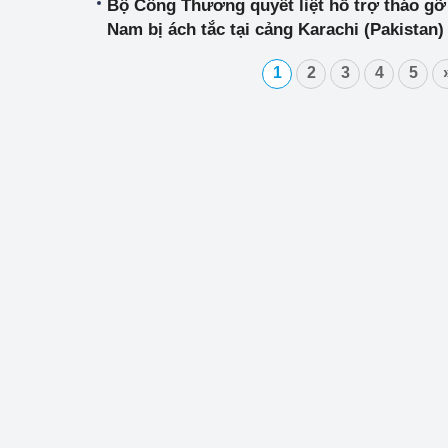
Bộ Công Thương quyết liệt hỗ trợ tháo gỡ 
Nam bị ách tắc tại cảng Karachi (Pakistan)
Phát triển công nghi
1
2
3
4
5
Phát triển năng lượ