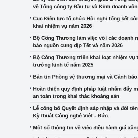
hiệu quả
về Tổng công ty Đầu tư và Kinh doanh vố
Cục Điện lực tổ chức Hội nghị tổng kết cô
Khoa học, công nghệ
tạo
khai nhiệm vụ năm 2026
Bộ Công Thương làm việc với các doanh n
Thông báo
bảo nguồn cung dịp Tết và năm 2026
Bảo vệ môi trường
Bộ Công Thương triển khai loạt nhiệm vụ 
trưởng kinh tế năm 2025
Bảo vệ nền tảng tư 
Bản tin Phòng vệ thương mại và Cảnh báo
Doanh nghiệp - Ngư
Hoàn thiện quy định pháp luật nhằm đẩy m
Xúc tiến thương mại
an toàn trong khai thác khoáng sản
Thị trường nước ngo
Lễ công bố Quyết định sáp nhập và đổi tê
Kỹ thuật Công nghệ Việt - Đức.
Thị trường trong nư
Một số thông tin về việc điều hành giá xăn
Ngành Công Thương 
Đại hội XIV của Đản