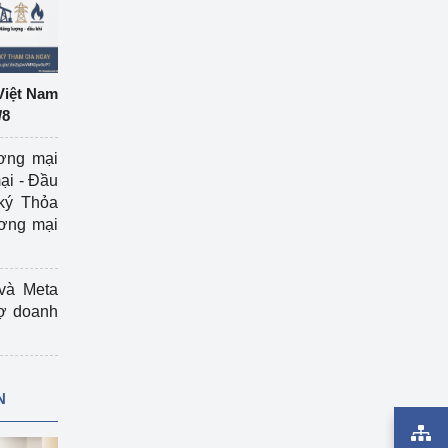
Việt Nam
/8
ương mại
ại - Đầu
ký Thỏa
ương mại
và Meta
rợ doanh
N