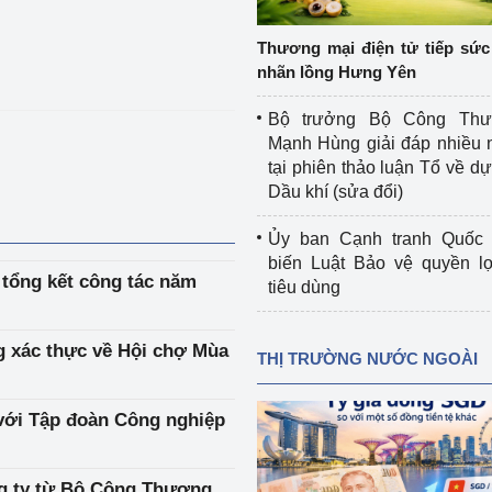
 luận
Họp báo
Thương mại điện tử tiếp sức 
Thông cáo báo chí
nhãn lồng Hưng Yên
Điểm báo
Bộ trưởng Bộ Công Th
Mạnh Hùng giải đáp nhiều 
Nông Lâm Thủy sản
tại phiên thảo luận Tổ về dự 
Dầu khí (sửa đổi)
n lực
Ủy ban Cạnh tranh Quốc 
biến Luật Bảo vệ quyền l
 tổng kết công tác năm
tiêu dùng
Tổ chức kiểm định kỹ thuật an toàn lao 
động thuộc thẩm quyền quản lý của 
g Thương
Bộ Công Thương
 xác thực về Hội chợ Mùa
THỊ TRƯỜNG NƯỚC NGOÀI
Công Thương
Tổ chức được cấp GCN đăng ký, hoạt 
động kiểm định thiết bị, dụng cụ điện 
với Tập đoàn Công nghiệp
làm việc ở môi trường không có nguy 
hiểm khí, bụi nổ
tiết kiệm và 
Hiệu quả năng lượng
ng ty từ Bộ Công Thương