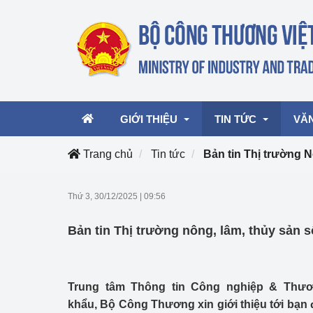
GIỚI THIỆU
TIN TỨC
VĂ
Trang chủ
Tin tức
Bản tin Thị trường
Lãnh đạo Bộ
Hoạt động
Văn 
Thứ 3, 30/12/2025
|
09:56
Chức năng nhiệm vụ
Giải thưởng Công n
Văn 
Bản tin Thị trường nông, lâm, thủy sản s
mại, Dịch vụ Việt N
Cơ cấu tổ chức
Văn 
Công Thương 57
Trung tâm Thông tin Công nghiệp & Thư
Hoạt động của Bộ t
khẩu, Bộ Công Thương xin giới thiệu tới bạn 