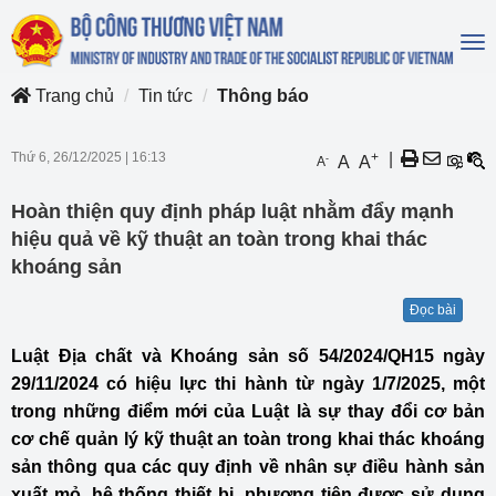
To
na
Trang chủ
Tin tức
Thông báo
Thứ 6, 26/12/2025
|
16:13
+
|
-
A
A
A
Hoàn thiện quy định pháp luật nhằm đẩy mạnh
hiệu quả về kỹ thuật an toàn trong khai thác
khoáng sản
Đọc bài
Luật Địa chất và Khoáng sản số 54/2024/QH15 ngày
29/11/2024 có hiệu lực thi hành từ ngày 1/7/2025, một
trong những điểm mới của Luật là sự thay đổi cơ bản
cơ chế quản lý kỹ thuật an toàn trong khai thác khoáng
sản thông qua các quy định về nhân sự điều hành sản
xuất mỏ, hệ thống thiết bị, phương tiện được sử dụng