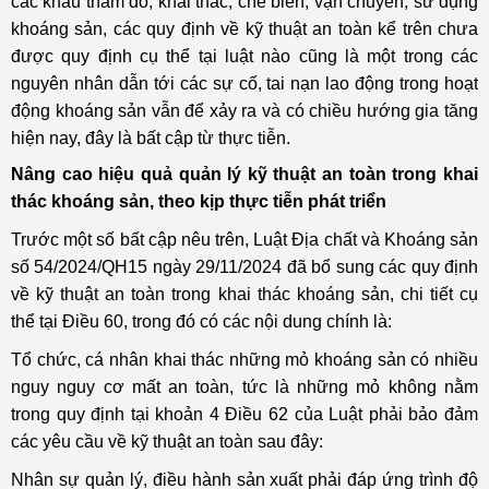
các khâu thăm dò, khai thác, chế biến, vận chuyển, sử dụng
khoáng sản, các quy định về kỹ thuật an toàn kể trên chưa
được quy định cụ thể tại luật nào cũng là một trong các
nguyên nhân dẫn tới các sự cố, tai nạn lao động trong hoạt
động khoáng sản vẫn để xảy ra và có chiều hướng gia tăng
hiện nay, đây là bất cập từ thực tiễn.
Nâng cao hiệu quả quản lý kỹ thuật an toàn trong khai
thác khoáng sản, theo kịp thực tiễn phát triển
Trước một số bất cập nêu trên, Luật Địa chất và Khoáng sản
số 54/2024/QH15 ngày 29/11/2024 đã bổ sung các quy định
về kỹ thuật an toàn trong khai thác khoáng sản, chi tiết cụ
thể tại Điều 60, trong đó có các nội dung chính là:
Tổ chức, cá nhân khai thác những mỏ khoáng sản có nhiều
nguy nguy cơ mất an toàn, tức là những mỏ không nằm
trong quy định tại khoản 4 Điều 62 của Luật phải bảo đảm
các yêu cầu về kỹ thuật an toàn sau đây:
Nhân sự quản lý, điều hành sản xuất phải đáp ứng trình độ