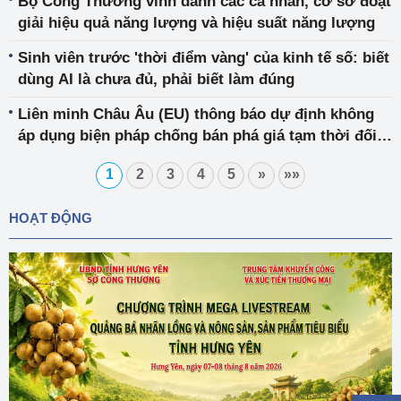
Bộ Công Thương vinh danh các cá nhân, cơ sở đoạt
giải hiệu quả năng lượng và hiệu suất năng lượng
Sinh viên trước 'thời điểm vàng' của kinh tế số: biết
dùng AI là chưa đủ, phải biết làm đúng
Liên minh Châu Âu (EU) thông báo dự định không
áp dụng biện pháp chống bán phá giá tạm thời đối
với sản phẩm nhựa polyethylene terephthalate
1
2
3
4
5
»
»»
(PET)
HOẠT ĐỘNG