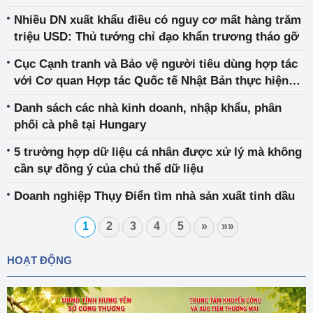
nghiệp
Nhiều DN xuất khẩu điều có nguy cơ mất hàng trăm
triệu USD: Thủ tướng chỉ đạo khẩn trương tháo gỡ
Cục Cạnh tranh và Bảo vệ người tiêu dùng hợp tác
với Cơ quan Hợp tác Quốc tế Nhật Bản thực hiện
“Khảo sát nhận thức của Doanh nghiệp nhỏ và vừa
Danh sách các nhà kinh doanh, nhập khẩu, phân
về pháp luật cạnh tranh“
phối cà phê tại Hungary
5 trường hợp dữ liệu cá nhân được xử lý mà không
cần sự đồng ý của chủ thể dữ liệu
Doanh nghiệp Thụy Điển tìm nhà sản xuất tinh dầu
1
2
3
4
5
»
»»
HOẠT ĐỘNG