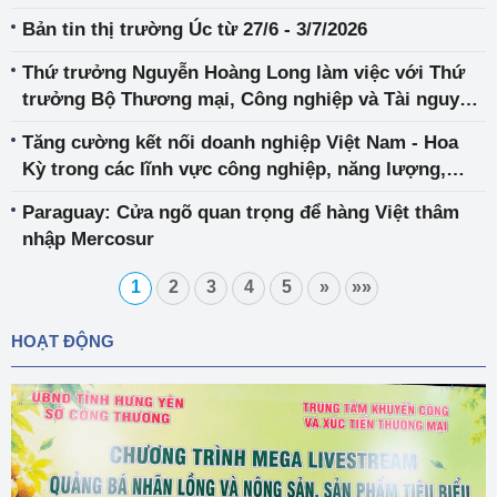
Bản tin thị trường Úc từ 27/6 - 3/7/2026
Thứ trưởng Nguyễn Hoàng Long làm việc với Thứ
trưởng Bộ Thương mại, Công nghiệp và Tài nguyên
Hàn Quốc về hợp tác năng lượng
Tăng cường kết nối doanh nghiệp Việt Nam - Hoa
Kỳ trong các lĩnh vực công nghiệp, năng lượng,
thương mại
Paraguay: Cửa ngõ quan trọng để hàng Việt thâm
nhập Mercosur
1
2
3
4
5
»
»»
HOẠT ĐỘNG