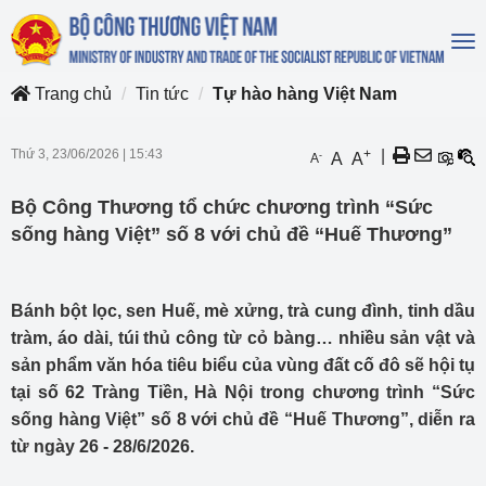
To
na
Trang chủ
Tin tức
Tự hào hàng Việt Nam
Thứ 3, 23/06/2026
|
15:43
+
|
-
A
A
A
Bộ Công Thương tổ chức chương trình “Sức
sống hàng Việt” số 8 với chủ đề “Huế Thương”
Bánh bột lọc, sen Huế, mè xửng, trà cung đình, tinh dầu
tràm, áo dài, túi thủ công từ cỏ bàng… nhiều sản vật và
sản phẩm văn hóa tiêu biểu của vùng đất cố đô sẽ hội tụ
tại số 62 Tràng Tiền, Hà Nội trong chương trình “Sức
sống hàng Việt” số 8 với chủ đề “Huế Thương”, diễn ra
từ ngày 26 - 28/6/2026.