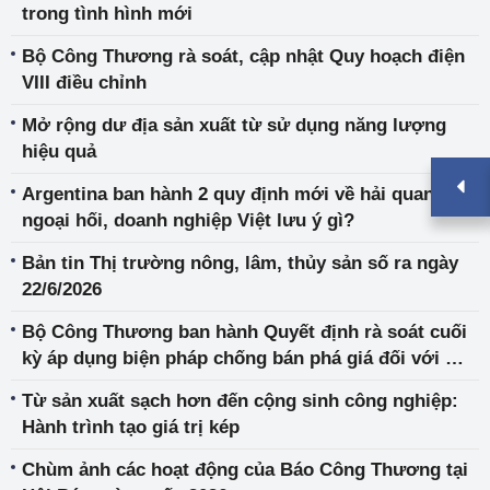
trong tình hình mới
Bộ Công Thương rà soát, cập nhật Quy hoạch điện
VIII điều chỉnh
Mở rộng dư địa sản xuất từ sử dụng năng lượng
hiệu quả
Argentina ban hành 2 quy định mới về hải quan và
ngoại hối, doanh nghiệp Việt lưu ý gì?
Bản tin Thị trường nông, lâm, thủy sản số ra ngày
22/6/2026
Bộ Công Thương ban hành Quyết định rà soát cuối
kỳ áp dụng biện pháp chống bán phá giá đối với một
số sản phẩm vật liệu hàn có xuất xứ từ Ma-lai-xi-a,
Từ sản xuất sạch hơn đến cộng sinh công nghiệp:
Vương quốc Thái Lan và Cộng hòa Nhân dân Trung
Hành trình tạo giá trị kép
Hoa (mã vụ việc ER01.AD15)
Chùm ảnh các hoạt động của Báo Công Thương tại