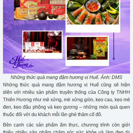
Những thức quà mang đậm hương vị Huế. Ảnh: DMS
Những thức quà mang đậm hương vị Huế cũng sẽ hiện
diện với nhiều sản phẩm truyền thống của Công ty TNHH
Thiên Hương như mè xửng, mè xửng giòn, kẹo cau, kẹo mè
đen, kẹo đậu phộng và kẹo gương – những món quà quen
thuộc đối với du khách mỗi lần ghé thăm cố đô.
Bên cạnh các sản phẩm ẩm thực, chương trình còn giới
thiệu nhiều sản phẩm chăm sóc sức khỏe và làm đẹp từ