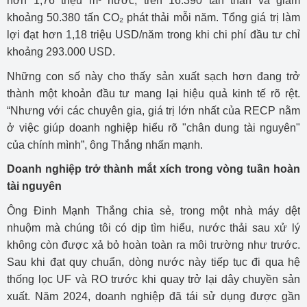
hơn 1,76 triệu m³ nước, trên 16.390 tấn than và giảm
khoảng 50.380 tấn CO₂ phát thải mỗi năm. Tổng giá trị làm
lợi đạt hơn 1,18 triệu USD/năm trong khi chi phí đầu tư chỉ
khoảng 293.000 USD.
Những con số này cho thấy sản xuất sạch hơn đang trở
thành một khoản đầu tư mang lại hiệu quả kinh tế rõ rệt.
“Nhưng với các chuyên gia, giá trị lớn nhất của RECP nằm
ở việc giúp doanh nghiệp hiểu rõ "chân dung tài nguyên"
của chính mình”, ông Thắng nhấn mạnh.
Doanh nghiệp trở thành mắt xích trong vòng tuần hoàn
tài nguyên
Ông Đinh Mạnh Thắng chia sẻ, trong một nhà máy dệt
nhuộm mà chúng tôi có dịp tìm hiểu, nước thải sau xử lý
không còn được xả bỏ hoàn toàn ra môi trường như trước.
Sau khi đạt quy chuẩn, dòng nước này tiếp tục đi qua hệ
thống lọc UF và RO trước khi quay trở lại dây chuyền sản
xuất. Năm 2024, doanh nghiệp đã tái sử dụng được gần