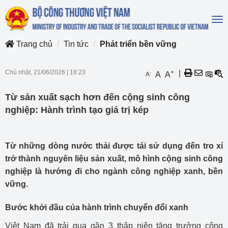
To
na
Trang chủ
Tin tức
Phát triển bền vững
Chủ nhật, 21/06/2026
|
18:23
+
|
-
A
A
A
Từ sản xuất sạch hơn đến cộng sinh công
nghiệp: Hành trình tạo giá trị kép
Từ những dòng nước thải được tái sử dụng đến tro xỉ
trở thành nguyên liệu sản xuất, mô hình cộng sinh công
nghiệp là hướng đi cho ngành công nghiệp xanh, bền
vững.
Bước khởi đầu của hành trình chuyển đổi xanh
Việt Nam đã trải qua gần 3 thập niên tăng trưởng công