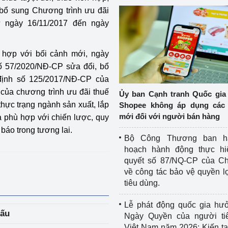
bổ sung Chương trình ưu đãi
từ ngày 16/11/2017 đến ngày
ù hợp với bối cảnh mới, ngày
ố 57/2020/NĐ-CP sửa đổi, bổ
định số 125/2017/NĐ-CP của
 của chương trình ưu đãi thuế
Ủy ban Cạnh tranh Quốc gia
 thực trạng ngành sản xuất, lắp
Shopee không áp dụng các 
mới đối với người bán hàng
à phù hợp với chiến lược, quy
 báo trong tương lai.
Bộ Công Thương ban h
hoạch hành động thực hi
quyết số 87/NQ-CP của Ch
về công tác bảo vệ quyền l
tiêu dùng.
Lễ phát động quốc gia hư
hấu
Ngày Quyền của người ti
Việt Nam năm 2026: Kiến t