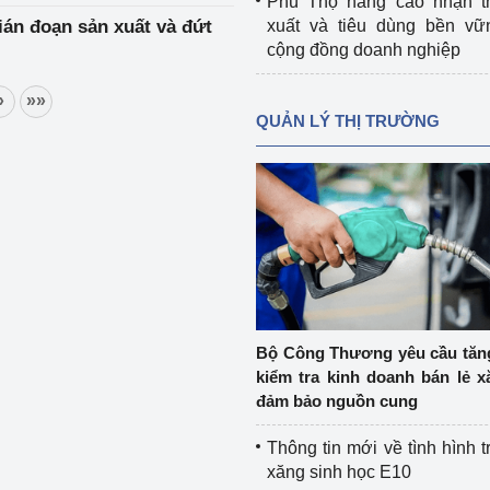
Phú Thọ nâng cao nhận t
xuất và tiêu dùng bền vữ
án đoạn sản xuất và đứt
cộng đồng doanh nghiệp
»
»»
QUẢN LÝ THỊ TRƯỜNG
Bộ Công Thương yêu cầu tă
kiểm tra kinh doanh bán lẻ x
đảm bảo nguồn cung
Thông tin mới về tình hình t
xăng sinh học E10