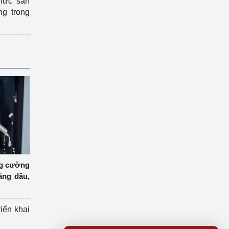
hức sản
ng trong
ng cường
ăng dầu,
riển khai