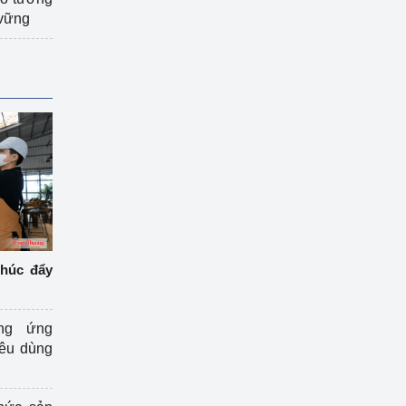
 vững
thúc đẩy
ng ứng
iêu dùng