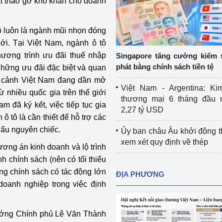
ất tháo gỡ khó khăn cho doanh
Cơ sở sản xuất, sửa chữa chai chứa 
LPG
 và đổi mới sáng 
ô luôn là ngành mũi nhọn đóng
Tổ chức huấn luyện, bồi dưỡng 
ới. Tại Việt Nam, ngành ô tô
nghiệp vụ kiểm định kỹ thuật an toàn 
ương trình ưu đãi thuế nhập
Singapore tăng cường kiểm 
lao động
phát bằng chính sách tiền tệ
 những ưu đãi đặc biệt và quan
ối cảnh Việt Nam đang dần mở
Video bảo vệ môi trường
Việt Nam - Argentina: Ki
 nhiều quốc gia trên thế giới
thương mại 6 tháng đầu 
tưởng của Đảng
Album ảnh bảo vệ môi trường
 đã ký kết, việc tiếp tục gia
2,27 tỷ USD
ô tô là cần thiết để hỗ trợ các
ời dân
Văn bản về môi trường
hẩu nguyên chiếc.
Ủy ban châu Âu khởi động 
xem xét quy định về thép
Đọc báo giúp bạn
Khu vực miền Bắc
ơng án kinh doanh và lộ trình
 chính sách (nên có tối thiểu
ài
Khu vực miền Trung
Hiệp định EVFTA
ng chính sách có tác động lớn
ĐỊA PHƯƠNG
doanh nghiệp trong việc định
ớc
Khu vực miền Nam
Thị trường châu Á – châu Phi
đưa nghị quyết 
Thị trường châu Âu – châu Mỹ
ướng Chính phủ Lê Văn Thành
g vào cuộc sống