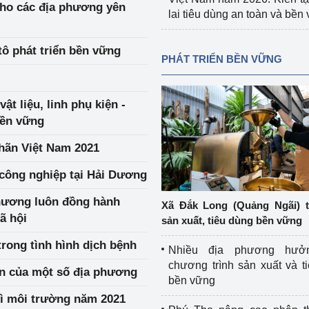
ho các địa phương yên
lai tiêu dùng an toàn và bền
ô phát triển bền vững
PHÁT TRIỂN BỀN VỮNG
t liệu, linh phụ kiện -
bền vững
nhãn Việt Nam 2021
công nghiệp tại Hải Dương
hương luôn đồng hành
Xã Đắk Long (Quảng Ngãi) 
ã hội
sản xuất, tiêu dùng bền vững
ong tình hình dịch bệnh
Nhiều địa phương hưở
chương trình sản xuất và t
ản của một số địa phương
bền vững
ì môi trường năm 2021