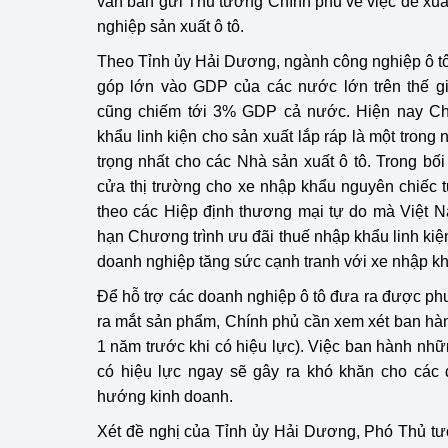
văn bản gửi Thủ tướng Chính phủ về việc đề xu
hiệu quả
nghiệp sản xuất ô tô.
Khoa học, công nghệ
Theo Tỉnh ủy Hải Dương, ngành công nghiệp ô t
tạo
góp lớn vào GDP của các nước lớn trên thế gi
cũng chiếm tới 3% GDP cả nước. Hiện nay Ch
Thông báo
khẩu linh kiện cho sản xuất lắp ráp là một trong
trọng nhất cho các Nhà sản xuất ô tô. Trong b
Bảo vệ môi trường
cửa thị trường cho xe nhập khẩu nguyên chiếc từ
Bảo vệ nền tảng tư 
theo các Hiệp định thương mại tự do mà Việt Nam
hạn Chương trình ưu đãi thuế nhập khẩu linh kiện 
Doanh nghiệp - Ngư
doanh nghiệp tăng sức cạnh tranh với xe nhập k
Xúc tiến thương mại
Để hỗ trợ các doanh nghiệp ô tô đưa ra được phư
ra mắt sản phẩm, Chính phủ cần xem xét ban hành
Thị trường nước ngo
1 năm trước khi có hiệu lực). Việc ban hành nhữ
có hiệu lực ngay sẽ gây ra khó khăn cho các 
Thị trường trong nư
hướng kinh doanh.
Ngành Công Thương 
Xét đề nghị của Tỉnh ủy Hải Dương, Phó Thủ t
Đại hội XIV của Đản