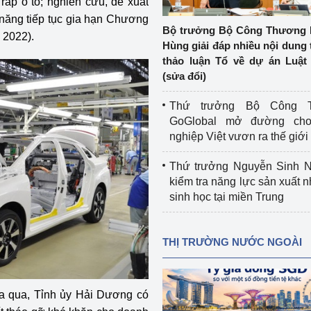
ráp ô tô; nghiên cứu, đề xuất
 luận
Họp báo
 năng tiếp tục gia hạn Chương
Bộ trưởng Bộ Công Thương 
 2022).
Thông cáo báo chí
Hùng giải đáp nhiều nội dung 
thảo luận Tổ về dự án Luật 
Điểm báo
(sửa đổi)
Nông Lâm Thủy sản
Thứ trưởng Bộ Công T
GoGlobal mở đường ch
n lực
nghiệp Việt vươn ra thế giới
Thứ trưởng Nguyễn Sinh N
kiểm tra năng lực sản xuất n
Tổ chức kiểm định kỹ thuật an toàn lao 
sinh học tại miền Trung
động thuộc thẩm quyền quản lý của 
g Thương
Bộ Công Thương
THỊ TRƯỜNG NƯỚC NGOÀI
Công Thương
Tổ chức được cấp GCN đăng ký, hoạt 
động kiểm định thiết bị, dụng cụ điện 
làm việc ở môi trường không có nguy 
hiểm khí, bụi nổ
ừa qua, Tỉnh ủy Hải Dương có
tiết kiệm và 
Hiệu quả năng lượng