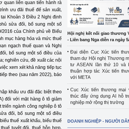
cơ quan liên quan tiến hành rà
rình ưu đãi thuế để sản xuất,
ệp
Công nghiệp nền tảng
h tại Khoản 3 Điều 2 Nghị định
phủ sửa đổi, bổ sung một số
ng
Chính sách
/2016 của Chính phủ về Biểu
Hội nghị kết nối giao thương 
Sản xuất công nghiệp
anh mục hàng hóa và mức thuế
- Liên bang Nga diễn ra ngày 5
 hạn ngạch thuế quan và Nghị
Đại diện Cục Xúc tiến th
ổi, bổ sung một số điều của
tham dự Hội nghị Thương m
; nghiên cứu, đề xuất các nội
tư ASEAN lần thứ 10 và 
việc xem xét khả năng tiếp tục
thuận hợp tác Xúc tiến th
tiếp theo (sau năm 2022), báo
với META
Cục Xúc tiến thương mại 
hập khẩu ưu đãi đặc biệt theo
thúc đẩy ứng dụng AI hỗ t
 đối với mặt hàng ô tô giảm
nghiệp mở rộng thị trường
 triển ngành công nghiệp ô tô
sửa đổi, bổ sung một số điều
iểu thuế xuất khẩu, biểu thuế
DOANH NGHIỆP - NGƯỜI DÂ
huế tuyệt đối, thuế hỗn hợp,