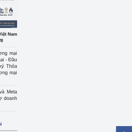
Việt Nam
/8
ương mại
ại - Đầu
ký Thỏa
ương mại
và Meta
rợ doanh
N