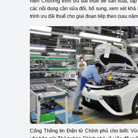
hiện Chương trình ưu đãi thuế để sản xuất, lắp 
Công Thương - Công
các nội dung cần sửa đổi, bổ sung, xem xét khả
trình ưu đãi thuế cho giai đoạn tiếp theo (sau năm
Chuyển đổi số
Lịch sử phát triển
Bản tin Thị trường 
Phát triển nguồn nhâ
Phát triển bền vững
Tổ chức kiểm định
Văn hóa ngành Côn
Tái cơ cấu ngành 
Quản lý thị trường
Cổng Thông tin Điện tử Chính phủ cho biết: V
Sử dụng năng lượng 