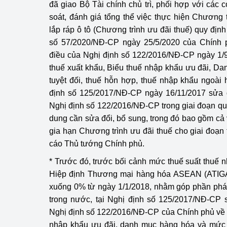
đã giao Bộ Tài chính chủ trì, phối hợp với các 
soát, đánh giá tổng thể việc thực hiện Chương t
Phát triển công nghi
lắp ráp ô tô (Chương trình ưu đãi thuế) quy địn
số
57/2020/NĐ-CP
ngày 25/5/2020 của Chính 
Phát triển năng lượ
điều của Nghị định số
122/2016/NĐ-CP
ngày 1/9
thuế xuất khẩu, Biểu thuế nhập khẩu ưu đãi, D
tuyệt đối, thuế hỗn hợp, thuế nhập khẩu ngoài
định số
125/2017/NĐ-CP
ngày 16/11/2017 sửa đ
Nghị định số 122/2016/NĐ-CP trong giai đoạn qua
dung cần sửa đổi, bổ sung, trong đó bao gồm cả 
gia hạn Chương trình ưu đãi thuế cho giai đoạn 
cáo Thủ tướng Chính phủ.
* Trước đó, trước bối cảnh mức thuế suất thuế n
Hiệp định Thương mại hàng hóa ASEAN (ATIGA)
xuống 0% từ ngày 1/1/2018, nhằm góp phần phát
trong nước, tại Nghị định số 125/2017/NĐ-CP 
Nghị định số 122/2016/NĐ-CP của Chính phủ về b
nhập khẩu ưu đãi, danh mục hàng hóa và mức t