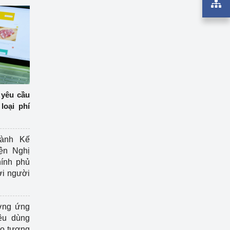
 yêu cầu
loại phí
ành Kế
ện Nghị
ính phủ
ợi người
ởng ứng
êu dùng
ạo tương