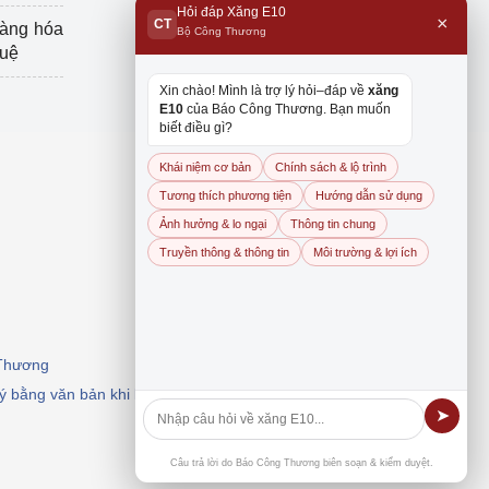
Hỏi đáp Xăng E10
×
CT
hàng hóa
Bộ Công Thương
tuệ
Xin chào! Mình là trợ lý hỏi–đáp về
xăng
E10
của Báo Công Thương. Bạn muốn
biết điều gì?
Khái niệm cơ bản
Chính sách & lộ trình
Tương thích phương tiện
Hướng dẫn sử dụng
Ảnh hưởng & lo ngại
Thông tin chung
Truyền thông & thông tin
Môi trường & lợi ích
 Thương
 ý bằng văn bản khi khai thác, dẫn nguồn.
➤
Câu trả lời do Báo Công Thương biên soạn & kiểm duyệt.