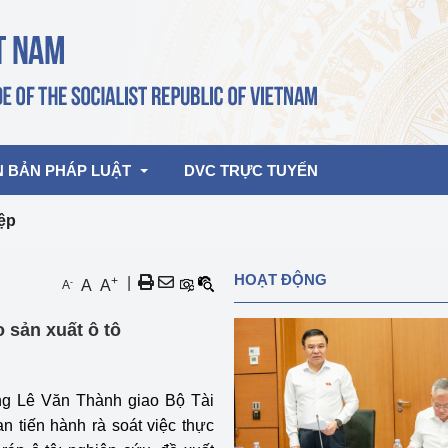
N BẢN PHÁP LUẬT
DVC TRỰC TUYẾN
iệp
bản pháp quy
Hoạt động của lãnh đạo Đảng, Nhà 
HOẠT ĐỘNG
+
|
-
A
A
A
nước
ghiệp, Thương 
bản điều hành
 sản xuất ô tô
am 2026
Hoạt động của Lãnh đạo Bộ
bản hợp nhất
Hoạt động của các đơn vị
ớng Lê Văn Thành
giao
Bộ Tài
rưởng
an tiến hành rà soát việc thực