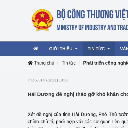
GIỚI THIỆU
TIN TỨC
VĂ
Trang chủ
Tin tức
Phát triển công ngh
Lãnh đạo Bộ
Hoạt động
Văn 
Thứ 5, 01/07/2021
|
18:06
Chức năng nhiệm vụ
Giải thưởng Công n
Văn 
Hải Dương đề nghị tháo gỡ khó khăn cho
mại, Dịch vụ Việt N
Cơ cấu tổ chức
Văn 
Công Thương 57
Xét đề nghị của tỉnh Hải Dương, Phó Thủ tư
Hoạt động của Bộ t
chính chủ trì, phối hợp với các cơ quan liên qu