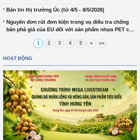
Bản tin thị trường Úc (từ 4/5 - 8/5/2026)
Nguyên đơn rút đơn kiện trong vụ điều tra chống
bán phá giá của EU đối với sản phẩm nhựa PET của
Việt Nam
1
2
3
4
5
»
»»
HOẠT ĐỘNG