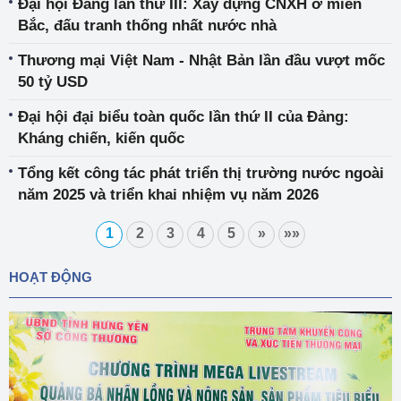
Đại hội Đảng lần thứ III: Xây dựng CNXH ở miền
Bắc, đấu tranh thống nhất nước nhà
Thương mại Việt Nam - Nhật Bản lần đầu vượt mốc
50 tỷ USD
Đại hội đại biểu toàn quốc lần thứ II của Đảng:
Kháng chiến, kiến quốc
Tổng kết công tác phát triển thị trường nước ngoài
năm 2025 và triển khai nhiệm vụ năm 2026
1
2
3
4
5
»
»»
HOẠT ĐỘNG