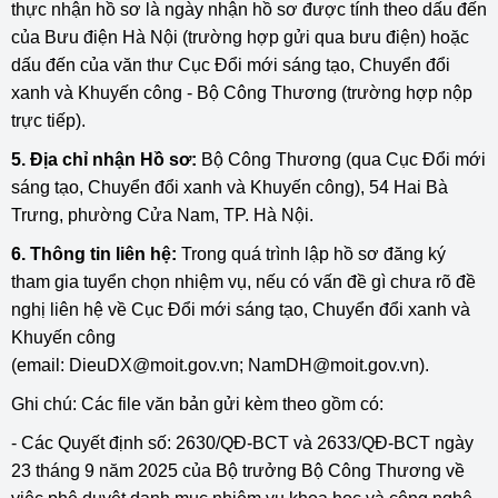
thực nhận hồ sơ là ngày nhận hồ sơ được tính theo dấu đến
của Bưu điện Hà Nội (trường hợp gửi qua bưu điện) hoặc
dấu đến của văn thư Cục Đổi mới sáng tạo, Chuyển đổi
xanh và Khuyến công - Bộ Công Thương (trường hợp nộp
trực tiếp).
5. Địa chỉ nhận Hồ sơ:
Bộ Công Thương (qua Cục Đổi mới
sáng tạo, Chuyển đổi xanh và Khuyến công), 54 Hai Bà
Trưng, phường Cửa Nam, TP. Hà Nội.
6. Thông tin liên hệ:
Trong quá trình lập hồ sơ đăng ký
tham gia tuyển chọn nhiệm vụ, nếu có vấn đề gì chưa rõ đề
nghị liên hệ về Cục Đổi mới sáng tạo, Chuyển đổi xanh và
Khuyến công
(email:
DieuDX@moit.gov.vn
;
NamDH@moit.gov.vn
).
Ghi chú: Các file văn bản gửi kèm theo gồm có:
- Các Quyết định số: 2630/QĐ-BCT và 2633/QĐ-BCT ngày
23 tháng 9 năm 2025 của Bộ trưởng Bộ Công Thương về