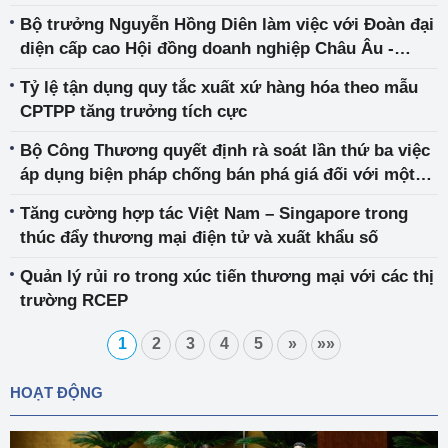
Bộ trưởng Nguyễn Hồng Diên làm việc với Đoàn đại
diện cấp cao Hội đồng doanh nghiệp Châu Âu -
ASEAN
Tỷ lệ tận dụng quy tắc xuất xứ hàng hóa theo mẫu
CPTPP tăng trưởng tích cực
Bộ Công Thương quyết định rà soát lần thứ ba việc
áp dụng biện pháp chống bán phá giá đối với một
số sản phẩm thép hình chữ H từ Trung Quốc (mã vụ
Tăng cường hợp tác Việt Nam – Singapore trong
việc AR03.AD03)
thúc đẩy thương mại điện tử và xuất khẩu số
Quản lý rủi ro trong xúc tiến thương mại với các thị
trường RCEP
1
2
3
4
5
»
»»
HOẠT ĐỘNG