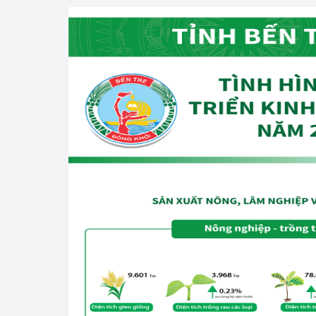
Công Thương - Công
Chuyển đổi số
Lịch sử phát triển
Bản tin Thị trường 
Phát triển nguồn nhâ
Phát triển bền vững
Tổ chức kiểm định
Văn hóa ngành Côn
Tái cơ cấu ngành 
Quản lý thị trường
Sử dụng năng lượng 