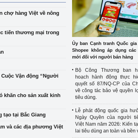
n chợ hàng Việt về nông
úc tiến thương mại trong
Ủy ban Cạnh tranh Quốc gia
Shopee không áp dụng các 
ản
mới đối với người bán hàng
Bộ Công Thương ban h
n Cuộc Vận động “Người
hoạch hành động thực hi
quyết số 87/NQ-CP của Ch
về công tác bảo vệ quyền l
ó khăn cho sản xuất kinh
tiêu dùng.
Lễ phát động quốc gia hư
g tạo tại Bắc Giang
Ngày Quyền của người ti
Việt Nam năm 2026: Kiến t
am và các địa phương Việt
lai tiêu dùng an toàn và bền