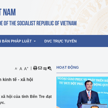
N BẢN PHÁP LUẬT
DVC TRỰC TUYẾN
bản pháp quy
Hoạt động của lãnh đạo Đảng, Nhà 
HOẠT ĐỘNG
+
|
-
A
A
A
nước
ghiệp, Thương 
bản điều hành
 kinh tế - xã hội
am 2026
Hoạt động của Lãnh đạo Bộ
bản hợp nhất
Hoạt động của các đơn vị
- xã hội của tỉnh Bến Tre đạt
rưởng
ực.