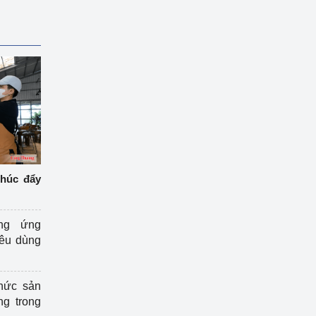
thúc đẩy
ng ứng
iêu dùng
hức sản
ng trong