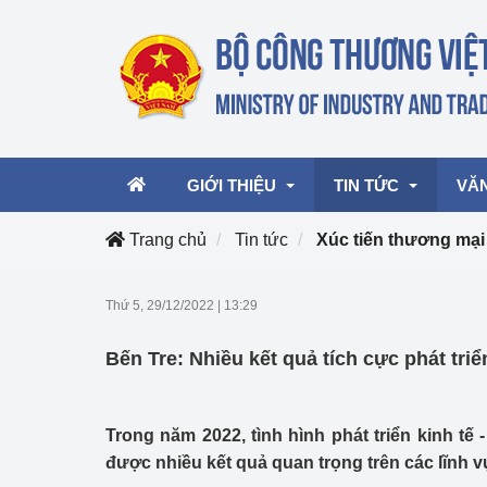
GIỚI THIỆU
TIN TỨC
VĂ
Trang chủ
Tin tức
Xúc tiến thương mại
Lãnh đạo Bộ
Hoạt động
Văn 
Thứ 5, 29/12/2022
|
13:29
Chức năng nhiệm vụ
Giải thưởng Công n
Văn 
Bến Tre: Nhiều kết quả tích cực phát triển
mại, Dịch vụ Việt N
Cơ cấu tổ chức
Văn 
Công Thương 57
Trong năm 2022, tình hình phát triển kinh tế 
Hoạt động của Bộ t
được nhiều kết quả quan trọng trên các lĩnh v