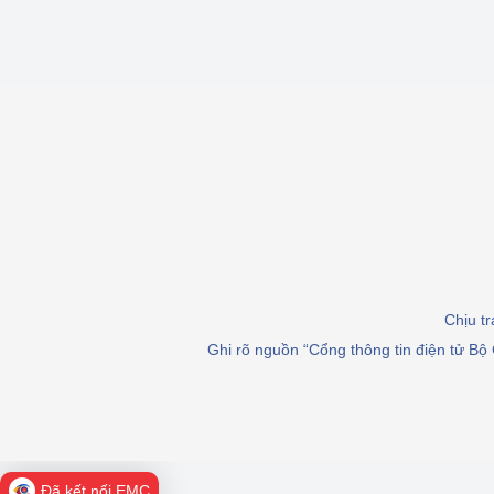
Chịu t
Ghi rõ nguồn “Cổng thông tin điện tử Bộ 
Đã kết nối EMC