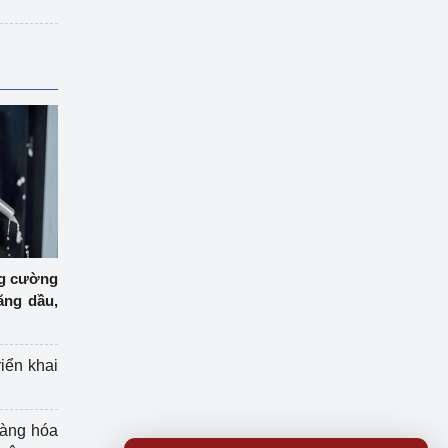
ng cường
ăng dầu,
riển khai
hàng hóa