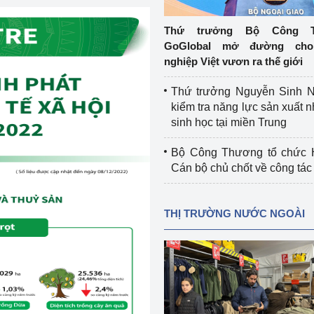
 luận
Họp báo
Thứ trưởng Bộ Công T
Thông cáo báo chí
GoGlobal mở đường cho
nghiệp Việt vươn ra thế giới
Điểm báo
Thứ trưởng Nguyễn Sinh N
Nông Lâm Thủy sản
kiểm tra năng lực sản xuất n
sinh học tại miền Trung
n lực
Bộ Công Thương tổ chức H
Cán bộ chủ chốt về công tác
Tổ chức kiểm định kỹ thuật an toàn lao 
động thuộc thẩm quyền quản lý của 
THỊ TRƯỜNG NƯỚC NGOÀI
g Thương
Bộ Công Thương
Công Thương
Tổ chức được cấp GCN đăng ký, hoạt 
động kiểm định thiết bị, dụng cụ điện 
làm việc ở môi trường không có nguy 
hiểm khí, bụi nổ
tiết kiệm và 
Hiệu quả năng lượng