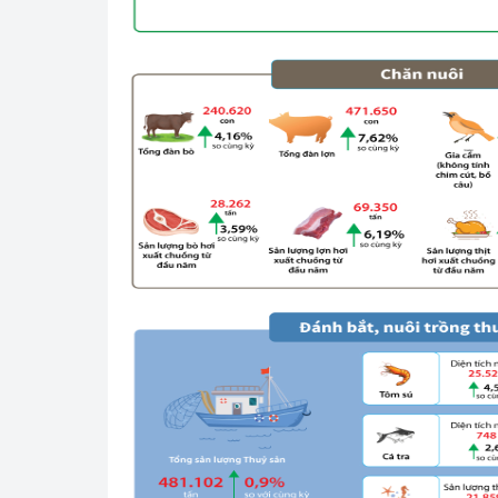
hiệu quả
Khoa học, công nghệ
tạo
Thông báo
Bảo vệ môi trường
Bảo vệ nền tảng tư 
Doanh nghiệp - Ngư
Xúc tiến thương mại
Thị trường nước ngo
Thị trường trong nư
Ngành Công Thương 
Đại hội XIV của Đản