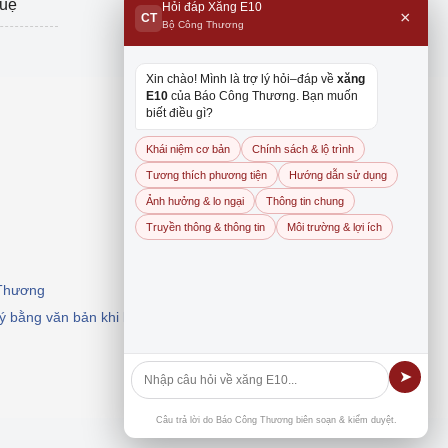
tuệ
Hỏi đáp Xăng E10
×
CT
Bộ Công Thương
Xin chào! Mình là trợ lý hỏi–đáp về
xăng
E10
của Báo Công Thương. Bạn muốn
biết điều gì?
Khái niệm cơ bản
Chính sách & lộ trình
Tương thích phương tiện
Hướng dẫn sử dụng
Ảnh hưởng & lo ngại
Thông tin chung
Truyền thông & thông tin
Môi trường & lợi ích
 Thương
 ý bằng văn bản khi khai thác, dẫn nguồn.
➤
Câu trả lời do Báo Công Thương biên soạn & kiểm duyệt.