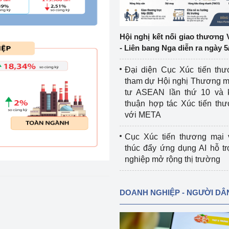
ệp
Công nghiệp nền tảng
Hội nghị kết nối giao thương 
ng
Chính sách
- Liên bang Nga diễn ra ngày 5
Sản xuất công nghiệp
Đại diện Cục Xúc tiến th
tham dự Hội nghị Thương m
tư ASEAN lần thứ 10 và 
thuận hợp tác Xúc tiến th
với META
Cục Xúc tiến thương mại 
thúc đẩy ứng dụng AI hỗ t
nghiệp mở rộng thị trường
DOANH NGHIỆP - NGƯỜI DÂ