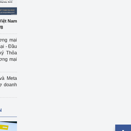
Việt Nam
/8
ương mại
ại - Đầu
ký Thỏa
ương mại
và Meta
rợ doanh
N