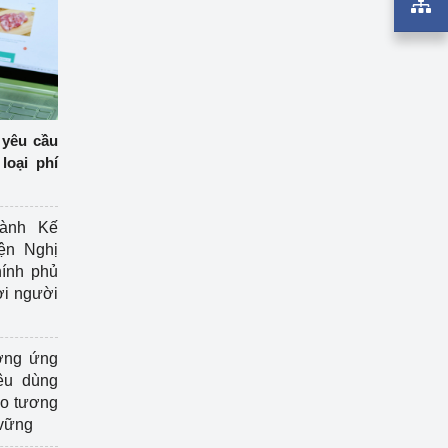
 yêu cầu
loại phí
ành Kế
ện Nghị
ính phủ
ợi người
ởng ứng
êu dùng
ạo tương
 vững