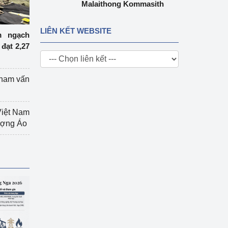
Malaithong Kommasith
LIÊN KẾT WEBSITE
m ngạch
đạt 2,27
tham vấn
Việt Nam
hượng Áo