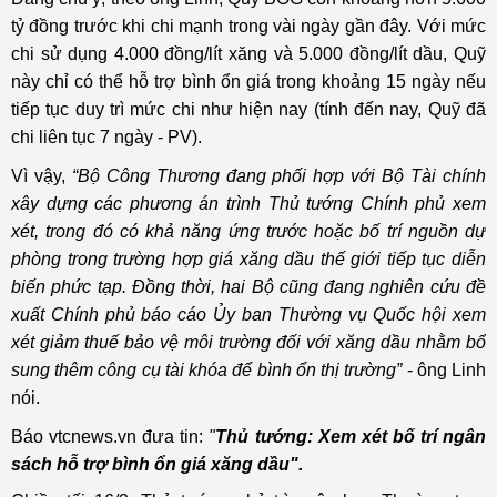
tỷ đồng trước khi chi mạnh trong vài ngày gần đây. Với mức
chi sử dụng 4.000 đồng/lít xăng và 5.000 đồng/lít dầu, Quỹ
này chỉ có thể hỗ trợ bình ổn giá trong khoảng 15 ngày nếu
tiếp tục duy trì mức chi như hiện nay (tính đến nay, Quỹ đã
chi liên tục 7 ngày - PV).
Vì vậy,
“Bộ Công Thương đang phối hợp với Bộ Tài chính
xây dựng các phương án trình Thủ tướng Chính phủ xem
xét, trong đó có khả năng ứng trước hoặc bố trí nguồn dự
phòng trong trường hợp giá xăng dầu thế giới tiếp tục diễn
biến phức tạp. Đồng thời, hai Bộ cũng đang nghiên cứu đề
xuất Chính phủ báo cáo Ủy ban Thường vụ Quốc hội xem
xét giảm thuế bảo vệ môi trường đối với xăng dầu nhằm bổ
sung thêm công cụ tài khóa để bình ổn thị trường”
- ông Linh
nói.
Báo vtcnews.vn đưa tin:
"
Thủ tướng: Xem xét bố trí ngân
sách hỗ trợ bình ổn giá xăng dầu".