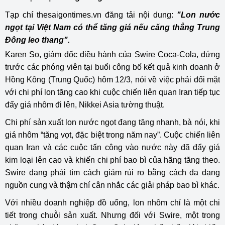
Tạp chí thesaigontimes.vn đăng tải nội dung:
"Lon nước
ngọt tại Việt Nam có thể tăng giá nếu căng thẳng Trung
Đông leo thang".
Karen So, giám đốc điều hành của Swire Coca-Cola, đứng
trước các phóng viên tại buổi công bố kết quả kinh doanh ở
Hồng Kông (Trung Quốc) hôm 12/3, nói về việc phải đối mặt
với chi phí lon tăng cao khi cuộc chiến liên quan Iran tiếp tục
đẩy giá nhôm đi lên, Nikkei Asia tường thuật.
Chi phí sản xuất lon nước ngọt đang tăng nhanh, bà nói, khi
giá nhôm “tăng vọt, đặc biệt trong năm nay”. Cuộc chiến liên
quan Iran và các cuộc tấn công vào nước này đã đẩy giá
kim loại lên cao và khiến chi phí bao bì của hãng tăng theo.
Swire đang phải tìm cách giảm rủi ro bằng cách đa dạng
nguồn cung và thậm chí cân nhắc các giải pháp bao bì khác.
Với nhiều doanh nghiệp đồ uống, lon nhôm chỉ là một chi
tiết trong chuỗi sản xuất. Nhưng đối với Swire, một trong