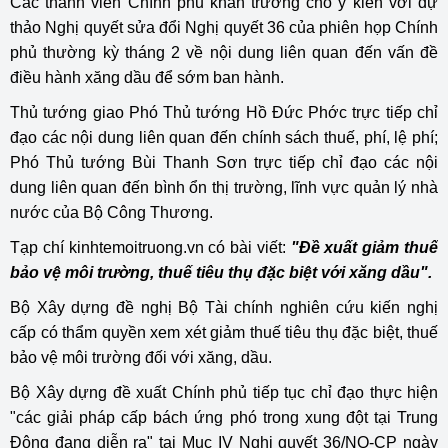
Các thành viên Chính phủ khẩn trương cho ý kiến với dự
thảo Nghị quyết sửa đổi Nghị quyết 36 của phiên họp Chính
phủ thường kỳ tháng 2 về nội dung liên quan đến vấn đề
điều hành xăng dầu để sớm ban hành.
Thủ tướng giao Phó Thủ tướng Hồ Đức Phớc trực tiếp chỉ
đạo các nội dung liên quan đến chính sách thuế, phí, lệ phí;
Phó Thủ tướng Bùi Thanh Sơn trực tiếp chỉ đạo các nội
dung liên quan đến bình ổn thị trường, lĩnh vực quản lý nhà
nước của Bộ Công Thương.
Tạp chí kinhtemoitruong.vn có bài viết:
"Đề xuất giảm thuế
bảo vệ môi trường, thuế tiêu thụ đặc biệt với xăng dầu".
Bộ Xây dựng đề nghị Bộ Tài chính nghiên cứu kiến nghị
cấp có thẩm quyền xem xét giảm thuế tiêu thụ đặc biệt, thuế
bảo vệ môi trường đối với xăng, dầu.
Bộ Xây dựng đề xuất Chính phủ tiếp tục chỉ đạo thực hiện
"các giải pháp cấp bách ứng phó trong xung đột tại Trung
Đông đang diễn ra" tại Mục IV Nghị quyết 36/NQ-CP ngày