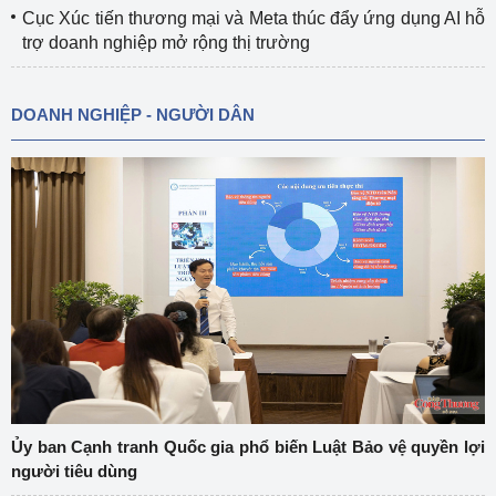
Cục Xúc tiến thương mại và Meta thúc đẩy ứng dụng AI hỗ
trợ doanh nghiệp mở rộng thị trường
DOANH NGHIỆP - NGƯỜI DÂN
Ủy ban Cạnh tranh Quốc gia phổ biến Luật Bảo vệ quyền lợi
người tiêu dùng