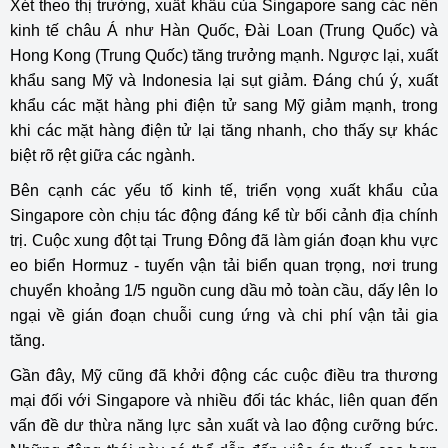
Xét theo thị trường, xuất khẩu của Singapore sang các nền
kinh tế châu Á như Hàn Quốc, Đài Loan (Trung Quốc) và
Hong Kong (Trung Quốc) tăng trưởng mạnh. Ngược lại, xuất
khẩu sang Mỹ và Indonesia lại sụt giảm. Đáng chú ý, xuất
khẩu các mặt hàng phi điện tử sang Mỹ giảm mạnh, trong
khi các mặt hàng điện tử lại tăng nhanh, cho thấy sự khác
biệt rõ rệt giữa các ngành.
Bên cạnh các yếu tố kinh tế, triển vọng xuất khẩu của
Singapore còn chịu tác động đáng kể từ bối cảnh địa chính
trị. Cuộc xung đột tại Trung Đông đã làm gián đoạn khu vực
eo biển Hormuz - tuyến vận tải biển quan trọng, nơi trung
chuyển khoảng 1/5 nguồn cung dầu mỏ toàn cầu, dấy lên lo
ngại về gián đoạn chuỗi cung ứng và chi phí vận tải gia
tăng.
Gần đây, Mỹ cũng đã khởi động các cuộc điều tra thương
mại đối với Singapore và nhiều đối tác khác, liên quan đến
vấn đề dư thừa năng lực sản xuất và lao động cưỡng bức.