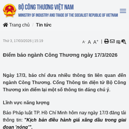
To
na
Trang chủ
Tin tức
Thứ 3, 17/03/2026
|
15:19
+
|
-
A
A
A
Điểm báo ngành Công Thương ngày 17/3/2026
Ngày 17/3, báo chí đưa nhiều thông tin liên quan đến
ngành Công Thương. Cổng Thông tin điện tử Bộ Công
Thương xin điểm lại một số thông tin đáng chú ý.
Lĩnh vực năng lượng
Báo Pháp luật TP. Hồ Chí Minh hôm nay ngày 17/3 đăng tải
thông tin:
"Kịch bản điều hành giá xăng dầu trong giai
đoạn 'nóng'".