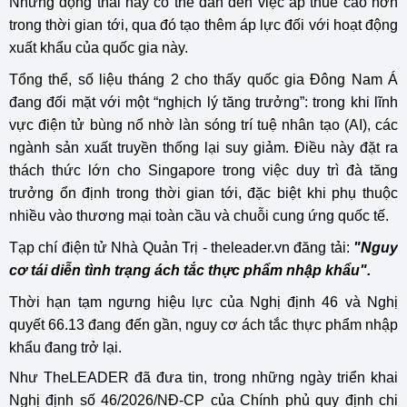
Những động thái này có thể dẫn đến việc áp thuế cao hơn
trong thời gian tới, qua đó tạo thêm áp lực đối với hoạt động
xuất khẩu của quốc gia này.
Tổng thể, số liệu tháng 2 cho thấy quốc gia Đông Nam Á
đang đối mặt với một “nghịch lý tăng trưởng”: trong khi lĩnh
vực điện tử bùng nổ nhờ làn sóng trí tuệ nhân tạo (AI), các
ngành sản xuất truyền thống lại suy giảm. Điều này đặt ra
thách thức lớn cho Singapore trong việc duy trì đà tăng
trưởng ổn định trong thời gian tới, đặc biệt khi phụ thuộc
nhiều vào thương mại toàn cầu và chuỗi cung ứng quốc tế.
Tạp chí điện tử Nhà Quản Trị - theleader.vn đăng tải:
"Nguy
cơ tái diễn tình trạng ách tắc thực phẩm nhập khẩu".
Thời hạn tạm ngưng hiệu lực của Nghị định 46 và Nghị
quyết 66.13 đang đến gần, nguy cơ ách tắc thực phẩm nhập
khẩu đang trở lại.
Như TheLEADER đã đưa tin, trong những ngày triển khai
Nghị định số 46/2026/NĐ-CP của Chính phủ quy định chi