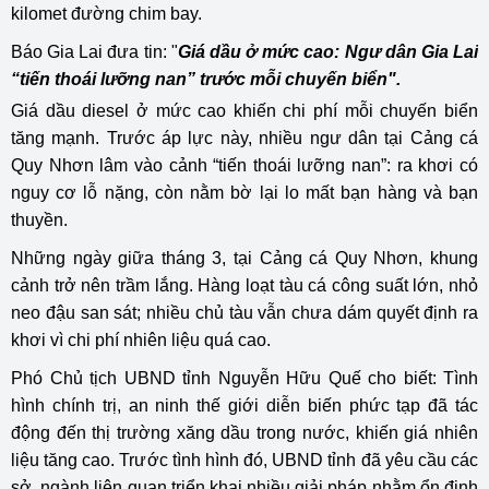
kilomet đường chim bay.
Báo Gia Lai đưa tin: "
Giá dầu ở mức cao: Ngư dân Gia Lai
“tiến thoái lưỡng nan” trước mỗi chuyến biển".
Giá dầu diesel ở mức cao khiến chi phí mỗi chuyến biển
tăng mạnh. Trước áp lực này, nhiều ngư dân tại Cảng cá
Quy Nhơn lâm vào cảnh “tiến thoái lưỡng nan”: ra khơi có
nguy cơ lỗ nặng, còn nằm bờ lại lo mất bạn hàng và bạn
thuyền.
Những ngày giữa tháng 3, tại Cảng cá Quy Nhơn, khung
cảnh trở nên trầm lắng. Hàng loạt tàu cá công suất lớn, nhỏ
neo đậu san sát; nhiều chủ tàu vẫn chưa dám quyết định ra
khơi vì chi phí nhiên liệu quá cao.
Phó Chủ tịch UBND tỉnh Nguyễn Hữu Quế cho biết: Tình
hình chính trị, an ninh thế giới diễn biến phức tạp đã tác
động đến thị trường xăng dầu trong nước, khiến giá nhiên
liệu tăng cao. Trước tình hình đó, UBND tỉnh đã yêu cầu các
sở, ngành liên quan triển khai nhiều giải pháp nhằm ổn định