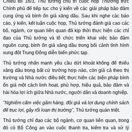
Chiều tối 16/3, Thủ tướng chủ trì cuộc họp Thường trực
Chính phủ để tiếp tục cho ý kiến về các giải pháp bảo đảm
cung ứng và bình ổn giá xăng dầu. Sau khi nghe các báo
cáo, ý kiến, kết luận cuộc họp, Thủ tướng đánh giá cao các
bộ, ngành, cơ quan liên quan đã kịp thời thực hiện các chỉ
đạo của Thủ tướng và tổ chức triển khai việc bảo đảm
nguồn cung, bình ổn giá xăng dầu trong bối cảnh tình hình
xung đột Trung Đông diễn biến phức tạp.
Thủ tướng nhấn mạnh yêu cầu dứt khoát không để thiếu
xăng dầu trong bất cứ trường hợp nào, còn giá cả theo thị
trường và Nhà nước điều tiết; thực hiện các biện pháp bình
ổn giá một cách linh hoạt, phù hợp, hiệu quả, bảo đảm và
hài hòa lợi ích giữa Nhà nước, người dân và doanh nghiệp.
"Nghiêm cấm việc găm hàng, đội giá và lợi dụng chính sách
để trục lợi, gây rối loạn thị trường",
Thủ tướng quán triệt.
Thủ tướng chỉ đạo các bộ ngành, cơ quan liên quan, trong
đó có Bộ Công an vào cuộc thanh tra, kiểm tra và xử lý