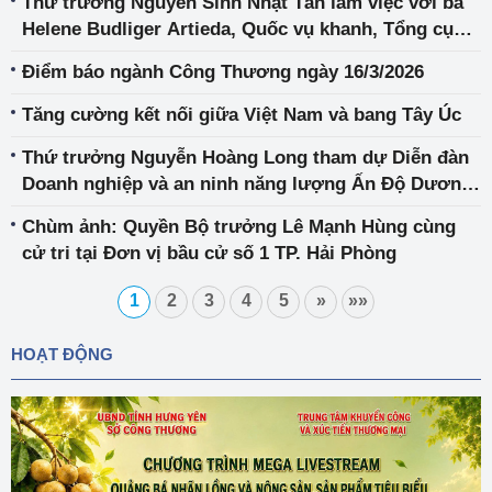
Thứ trưởng Nguyễn Sinh Nhật Tân làm việc với bà
Helene Budliger Artieda, Quốc vụ khanh, Tổng cục
Kinh tế Liên bang Thụy Sỹ
Điểm báo ngành Công Thương ngày 16/3/2026
Tăng cường kết nối giữa Việt Nam và bang Tây Úc
Thứ trưởng Nguyễn Hoàng Long tham dự Diễn đàn
Doanh nghiệp và an ninh năng lượng Ấn Độ Dương
- Thái Bình Dương
Chùm ảnh: Quyền Bộ trưởng Lê Mạnh Hùng cùng
cử tri tại Đơn vị bầu cử số 1 TP. Hải Phòng
1
2
3
4
5
»
»»
HOẠT ĐỘNG