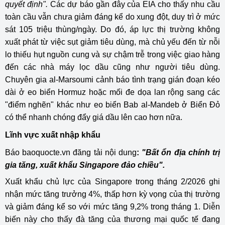
quyết định".
Các dự báo gần đây của EIA cho thấy nhu cầu
toàn cầu vẫn chưa giảm đáng kể do xung đột, duy trì ở mức
sát 105 triệu thùng/ngày. Do đó, áp lực thị trường không
xuất phát từ việc sụt giảm tiêu dùng, mà chủ yếu đến từ nỗi
lo thiếu hụt nguồn cung và sự chậm trễ trong việc giao hàng
đến các nhà máy lọc dầu cũng như người tiêu dùng.
Chuyên gia al-Marsoumi cảnh báo tình trạng gián đoạn kéo
dài ở eo biển Hormuz hoặc mối đe dọa lan rộng sang các
"điểm nghẽn" khác như eo biển Bab al-Mandeb ở Biển Đỏ
có thể nhanh chóng đẩy giá dầu lên cao hơn nữa.
Lĩnh vực xuất nhập khẩu
Báo baoquocte.vn đăng tải nội dung
:
"Bất ổn địa chính trị
gia tăng, xuất khẩu Singapore đảo chiều".
Xuất khẩu chủ lực của Singapore trong tháng 2/2026 ghi
nhận mức tăng trưởng 4%, thấp hơn kỳ vọng của thị trường
và giảm đáng kể so với mức tăng 9,2% trong tháng 1. Diễn
biến này cho thấy đà tăng của thương mại quốc tế đang