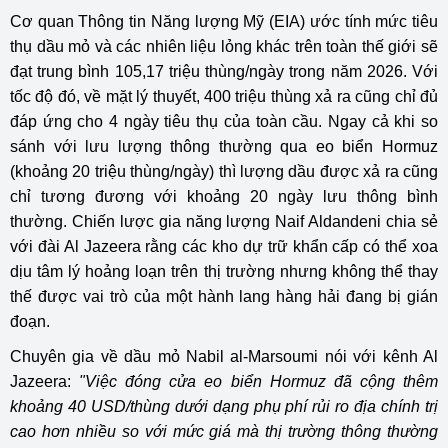
Cơ quan Thông tin Năng lượng Mỹ (EIA) ước tính mức tiêu
thụ dầu mỏ và các nhiên liệu lỏng khác trên toàn thế giới sẽ
đạt trung bình 105,17 triệu thùng/ngày trong năm 2026. Với
tốc độ đó, về mặt lý thuyết, 400 triệu thùng xả ra cũng chỉ đủ
đáp ứng cho 4 ngày tiêu thụ của toàn cầu. Ngay cả khi so
sánh với lưu lượng thông thường qua eo biển Hormuz
(khoảng 20 triệu thùng/ngày) thì lượng dầu được xả ra cũng
chỉ tương đương với khoảng 20 ngày lưu thông bình
thường. Chiến lược gia năng lượng Naif Aldandeni chia sẻ
với đài Al Jazeera rằng các kho dự trữ khẩn cấp có thể xoa
dịu tâm lý hoảng loạn trên thị trường nhưng không thể thay
thế được vai trò của một hành lang hàng hải đang bị gián
đoạn.
Chuyên gia về dầu mỏ Nabil al-Marsoumi nói với kênh Al
Jazeera:
"Việc đóng cửa eo biển Hormuz đã cộng thêm
khoảng 40 USD/thùng dưới dạng phụ phí rủi ro địa chính trị
cao hơn nhiều so với mức giá mà thị trường thông thường