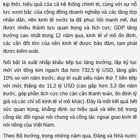
kịp thời, hiệu quả của cả hệ thống chính trị, cùng với sự nỗ
lực vượt bậc của cộng đồng doanh nghiệp và các tầng lớp
nhân dân, nền kinh tế nước ta đã phục hồi mạnh mẽ, đạt
được nhiều thành tựu quan trọng và tích cực: GDP tăng
trưởng cao nhất trong 12 năm qua, kinh tế vĩ mô ổn định,
các cân đối lớn của nền kinh tế được bảo đảm, lạm phát
được kiểm soát.
Nổi bật là xuất nhập khẩu tiếp tục tăng trưởng, lập kỷ lục
mới với tổng kim ngạch đạt hơn 732,5 tỷ USD, tăng gần
10% so với năm trước; duy trì xuất siêu năm thứ 7 liên tiếp
với mức thặng dư 11,2 tỷ USD (cao gấp hơn 3,3 lần năm
trước, góp phần tích cực cho cán cân thanh toán, ổn định tỷ
giá và các chỉ số kinh tế vĩ mô khác). Đây là một kết quả hết
sức quan trọng, khẳng định sự hiệu quả và tiến bộ trong
công tác đối ngoại nói chung và công tác ngoại giao kinh tế
nói riêng của Việt Nam.
Theo Bộ trưởng, trong những năm qua, Đảng và Nhà nước