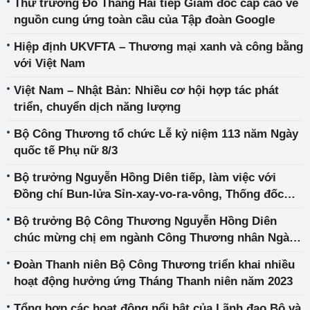
Thứ trưởng Đỗ Thắng Hải tiếp Giám đốc cấp cao về
nguồn cung ứng toàn cầu của Tập đoàn Google
Hiệp định UKVFTA – Thương mại xanh và công bằng
với Việt Nam
Việt Nam – Nhật Bản: Nhiều cơ hội hợp tác phát
triển, chuyển dịch năng lượng
Bộ Công Thương tổ chức Lễ kỷ niệm 113 năm Ngày
quốc tế Phụ nữ 8/3
Bộ trưởng Nguyễn Hồng Diên tiếp, làm việc với
Đồng chí Bun-lửa Sỉn-xay-vo-ra-vông, Thống đốc
Ngân hàng Lào
Bộ trưởng Bộ Công Thương Nguyễn Hồng Diên
chúc mừng chị em ngành Công Thương nhân Ngày
Quốc tế Phụ nữ 8/3
Đoàn Thanh niên Bộ Công Thương triển khai nhiều
hoạt động hưởng ứng Tháng Thanh niên năm 2023
Tổng hợp các hoạt động nổi bật của Lãnh đạo Bộ và