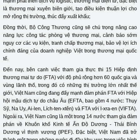
mạnh phát triển dịch vụ logistic, thương mại điện tử, đặc biệt
là thương mại xuyên biên giới, tạo điều kiện thuận lợi cho
mở rộng thị trường, thúc đẩy xuất khẩu;
Đồng thời, Bộ Công Thương cũng sẽ chú trọng nâng cao
năng lực công tác phòng vệ thương mại, cảnh báo sớm
nguy cơ các vụ kiện, tranh chấp thương mại, bảo vệ lợi ích
chính đáng của doanh nghiệp Việt trong thương mại quốc
tế.
Đến nay, bên cạnh việc tham gia thực thi 15 Hiệp định
thương mại tự do (FTA) với độ phủ rộng hơn 60 quốc gia và
vùng lãnh thổ, trong đó có những thị trường lớn nhất thế
giới, Việt Nam cũng đang đẩy mạnh đàm phán FTA với Hiệp
hội mậu dịch tự do châu Âu (EFTA, bao gồm 4 nước: Thụy
Sỹ, Na Uy, Ai-len, Lích-ten-xtên) và FTA với I-xra-en (VIFTA).
Ngoài ra, Việt Nam cũng là một trong 14 nước tham gia đàm
phán về Khuôn khổ Kinh tế Ấn Độ Dương - Thái Bình
Dương vì thịnh vượng (IPEF). Đặc biệt, Việt Nam đã trở
thành một trong những nước đi đầu khu vực trong việc hình