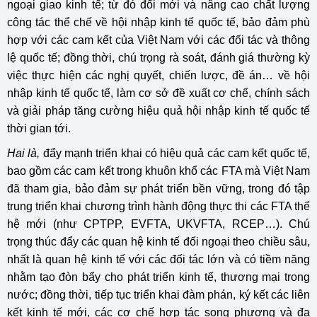
ngoại giao kinh tế; từ đó đổi mới và nâng cao chất lượng
công tác thể chế về hội nhập kinh tế quốc tế, bảo đảm phù
hợp với các cam kết của Việt Nam với các đối tác và thông
lệ quốc tế; đồng thời, chú trọng rà soát, đánh giá thường kỳ
việc thực hiện các nghị quyết, chiến lược, đề án… về hội
nhập kinh tế quốc tế, làm cơ sở đề xuất cơ chế, chính sách
và giải pháp tăng cường hiệu quả hội nhập kinh tế quốc tế
thời gian tới.
Hai là,
đẩy mạnh triển khai có hiệu quả các cam kết quốc tế,
bao gồm các cam kết trong khuôn khổ các FTA mà Việt Nam
đã tham gia, bảo đảm sự phát triển bền vững, trong đó tập
trung triển khai chương trình hành động thực thi các FTA thế
hệ mới (như CPTPP, EVFTA, UKVFTA, RCEP…). Chú
trọng thúc đẩy các quan hệ kinh tế đối ngoại theo chiều sâu,
nhất là quan hệ kinh tế với các đối tác lớn và có tiềm năng
nhằm tạo đòn bẩy cho phát triển kinh tế, thương mại trong
nước; đồng thời, tiếp tục triển khai đàm phán, ký kết các liên
kết kinh tế mới, các cơ chế hợp tác song phương và đa