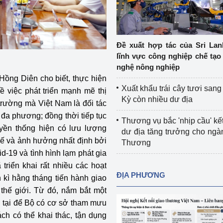
Cơ sở sản xuất, sửa chữa chai chứa 
LPG
 và đổi mới sáng 
Tổ chức huấn luyện, bồi dưỡng 
Đề xuất hợp tác của Sri Lan
nghiệp vụ kiểm định kỹ thuật an toàn 
lĩnh vực công nghiệp chế tạo
lao động
nghệ nông nghiệp
Hồng Diên cho biết, thực hiện
Video bảo vệ môi trường
Xuất khẩu trái cây tươi san
 việc phát triển mạnh mẽ thị
Kỳ còn nhiều dư địa
 trường mà Việt Nam là đối tác
tưởng của Đảng
Album ảnh bảo vệ môi trường
đa phương; đồng thời tiếp tục
Thương vụ bắc 'nhịp cầu' kết
ời dân
Văn bản về môi trường
ruyền thống hiện có lưu lượng
dư địa tăng trưởng cho ng
hế và ảnh hưởng nhất định bởi
Thương
Đọc báo giúp bạn
Khu vực miền Bắc
-19 và tình hình lạm phát gia
triển khai rất nhiều các hoạt
ài
Khu vực miền Trung
Hiệp định EVFTA
ĐỊA PHƯƠNG
 kì hằng tháng tiến hành giao
thế giới. Từ đó, nắm bắt một
ớc
Khu vực miền Nam
Thị trường châu Á – châu Phi
ở tại để Bộ có cơ sở tham mưu
đưa nghị quyết 
Thị trường châu Âu – châu Mỹ
h có thể khai thác, tận dụng
g vào cuộc sống