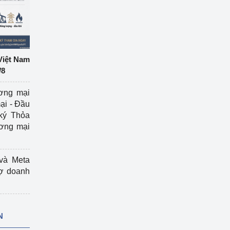
Việt Nam
/8
ương mại
ại - Đầu
ký Thỏa
ương mại
và Meta
rợ doanh
N