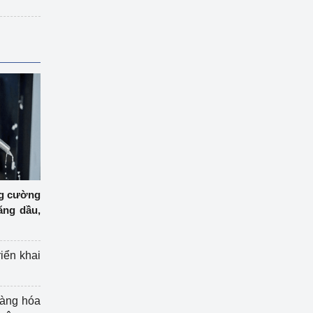
ng cường
ăng dầu,
riển khai
hàng hóa