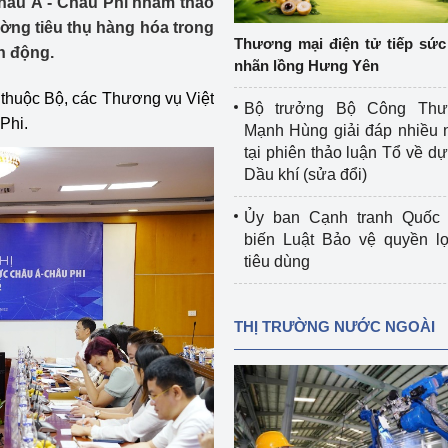
hâu Á - Châu Phi nhằm thảo
 luận
Họp báo
ường tiêu thụ hàng hóa trong
Thương mại điện tử tiếp sức 
n động.
Thông cáo báo chí
nhãn lồng Hưng Yên
 thuộc Bộ, các Thương vụ Việt
Điểm báo
Bộ trưởng Bộ Công Th
Phi.
Mạnh Hùng giải đáp nhiều 
Nông Lâm Thủy sản
tại phiên thảo luận Tổ về dự 
Dầu khí (sửa đổi)
n lực
Ủy ban Cạnh tranh Quốc 
biến Luật Bảo vệ quyền l
tiêu dùng
Tổ chức kiểm định kỹ thuật an toàn lao 
động thuộc thẩm quyền quản lý của 
g Thương
Bộ Công Thương
THỊ TRƯỜNG NƯỚC NGOÀI
Công Thương
Tổ chức được cấp GCN đăng ký, hoạt 
động kiểm định thiết bị, dụng cụ điện 
làm việc ở môi trường không có nguy 
hiểm khí, bụi nổ
tiết kiệm và 
Hiệu quả năng lượng