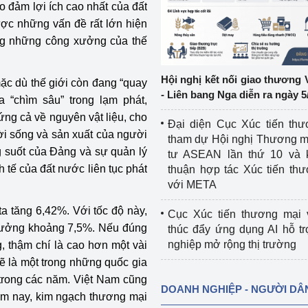
 đảm lợi ích cao nhất của đất
ược những vấn đề rất lớn hiện
ệp
Công nghiệp nền tảng
ong những công xưởng của thế
ng
Chính sách
Hội nghị kết nối giao thương 
ặc dù thế giới còn đang “quay
Sản xuất công nghiệp
- Liên bang Nga diễn ra ngày 5
a “chìm sâu” trong lạm phát,
ứng cả về nguyên vật liệu, cho
Đại diện Cục Xúc tiến th
ời sống và sản xuất của người
tham dự Hội nghị Thương m
g suốt của Đảng và sự quản lý
tư ASEAN lần thứ 10 và 
tế của đất nước liên tục phát
thuận hợp tác Xúc tiến th
với META
a tăng 6,42%. Với tốc độ này,
Cục Xúc tiến thương mại 
rưởng khoảng 7,5%. Nếu đúng
thúc đẩy ứng dụng AI hỗ t
nghiệp mở rộng thị trường
, thậm chí là cao hơn một vài
sẽ là một trong những quốc gia
 trong các năm. Việt Nam cũng
DOANH NGHIỆP - NGƯỜI DÂ
năm nay, kim ngạch thương mại