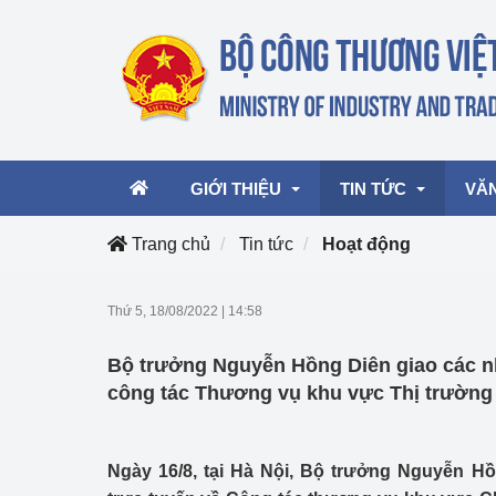
GIỚI THIỆU
TIN TỨC
VĂ
Trang chủ
Tin tức
Hoạt động
Lãnh đạo Bộ
Hoạt động
Văn 
Thứ 5, 18/08/2022
|
14:58
Chức năng nhiệm vụ
Giải thưởng Công n
Văn 
Bộ trưởng Nguyễn Hồng Diên giao các 
mại, Dịch vụ Việt N
Cơ cấu tổ chức
Văn 
công tác Thương vụ khu vực Thị trường 
Công Thương 57
Hoạt động của Bộ t
Ngày 16/8, tại Hà Nội, Bộ trưởng Nguyễn Hồ