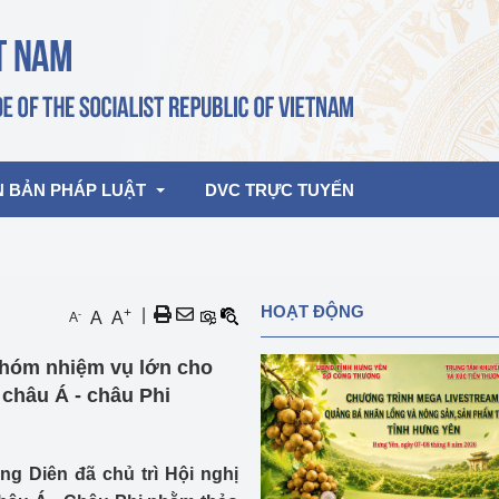
N BẢN PHÁP LUẬT
DVC TRỰC TUYẾN
bản pháp quy
Hoạt động của lãnh đạo Đảng, Nhà 
HOẠT ĐỘNG
+
|
-
A
A
A
nước
ghiệp, Thương 
bản điều hành
nhóm nhiệm vụ lớn cho
am 2026
Hoạt động của Lãnh đạo Bộ
bản hợp nhất
châu Á - châu Phi
Hoạt động của các đơn vị
rưởng
ng Diên đã chủ trì Hội nghị