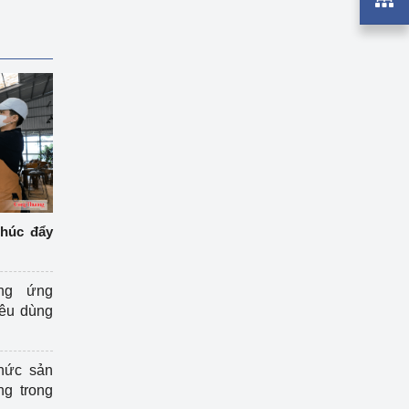
thúc đẩy
ng ứng
iêu dùng
hức sản
ng trong