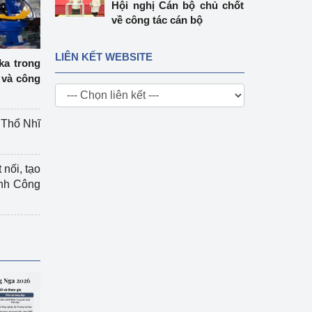
Hội nghị Cán bộ chủ chốt
về công tác cán bộ
LIÊN KẾT WEBSITE
ka trong
 và công
g Thổ Nhĩ
 nối, tạo
ành Công