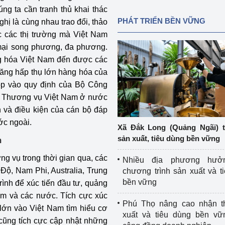
úng ta cần tranh thủ khai thác
PHÁT TRIỂN BỀN VỮNG
nghị là cùng nhau trao đổi, thảo
c các thị trường mà Việt Nam
 mại song phương, đa phương.
ng hóa Việt Nam đến được các
 năng hấp thụ lớn hàng hóa của
góp vào quy định của Bộ Công
a Thương vụ Việt Nam ở nước
ẩn và điều kiện của cán bộ đáp
ước ngoài.
Xã Đắk Long (Quảng Ngãi) 
sản xuất, tiêu dùng bền vững
m
ng vụ trong thời gian qua, các
Nhiều địa phương hưở
Độ, Nam Phi, Australia, Trung
chương trình sản xuất và t
bền vững
ình để xúc tiến đầu tư, quảng
am và các nước. Tích cực xúc
Phú Thọ nâng cao nhận t
 lớn vào Việt Nam tìm hiểu cơ
xuất và tiêu dùng bền vữ
cũng tích cực cập nhật những