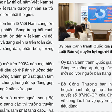
báo này thì cả năm Việt Nam sẽ
 Việt Nam đương nhiên sẽ trở
 lớn nhất thế giới.
nền kinh tế Việt Nam càng lớn
ng nhiều. Song trong bối cảnh
g rất lớn đến Việt Nam khi đối
và đang diễn ra trên toàn cầu,
Ủy ban Cạnh tranh Quốc gia 
: xăng dầu, phân bón, lương
Luật Bảo vệ quyền lợi người t
Ủy ban Cạnh tranh Quốc gia
độ mở trên 200% nên mọi biến
Shopee không áp dụng các 
 sẽ đều có thể ảnh hưởng đến
mới đối với người bán hàng
 tướng Chính phủ rất quan tâm
i chung, trong đó sự đóng góp
Bộ Công Thương ban h
ong 2 năm vừa qua.
hoạch hành động thực hi
quyết số 87/NQ-CP của Ch
t Nam ở nước ngoài, song Bộ
về công tác bảo vệ quyền l
 trạng các thị trường truyền
tiêu dùng.
 giảm, lạm phát tăng cao… và