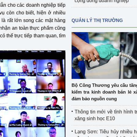
cộng đồng doanh nghiệp
 dẫn cho các doanh nghiệp tiếp
ụ còn cho biết, hiện ở nhiều
là rất lớn song các mặt hàng
QUẢN LÝ THỊ TRƯỜNG
 nhận an toàn thực phẩm cũng
ó thể trực tiếp tham quan, tìm
Bộ Công Thương yêu cầu tă
kiểm tra kinh doanh bán lẻ x
đảm bảo nguồn cung
Thông tin mới về tình hình t
xăng sinh học E10
Lạng Sơn: Tiêu hủy nhiều 