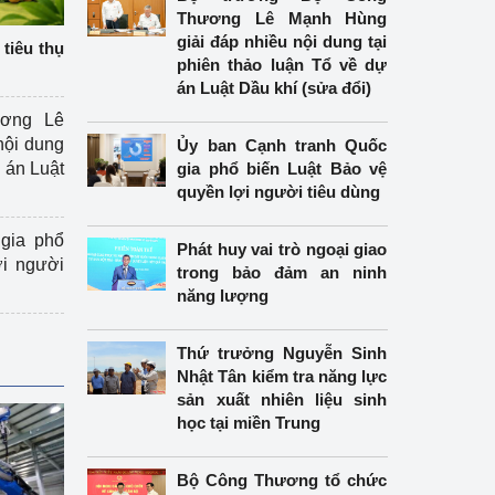
Thương Lê Mạnh Hùng
giải đáp nhiều nội dung tại
tiêu thụ
phiên thảo luận Tổ về dự
án Luật Dầu khí (sửa đổi)
ương Lê
nội dung
Ủy ban Cạnh tranh Quốc
án Luật
gia phổ biến Luật Bảo vệ
quyền lợi người tiêu dùng
gia phổ
Phát huy vai trò ngoại giao
ợi người
trong bảo đảm an ninh
năng lượng
Thứ trưởng Nguyễn Sinh
Nhật Tân kiểm tra năng lực
sản xuất nhiên liệu sinh
học tại miền Trung
Bộ Công Thương tổ chức