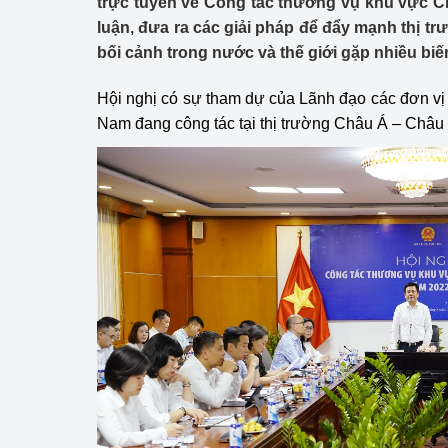
trực tuyến về Công tác thương vụ khu vực C
Công Thương - Công
luận, đưa ra các giải pháp để đẩy mạnh thị tr
bối cảnh trong nước và thế giới gặp nhiều biế
Chuyển đổi số
Hội nghị có sự tham dự của Lãnh đạo các đơn vị
Lịch sử phát triển
Nam đang công tác tại thị trường Châu Á – Châu 
Bản tin Thị trường 
Phát triển nguồn nhâ
Phát triển bền vững
Tổ chức kiểm định
Văn hóa ngành Côn
Tái cơ cấu ngành 
Quản lý thị trường
Sử dụng năng lượng 