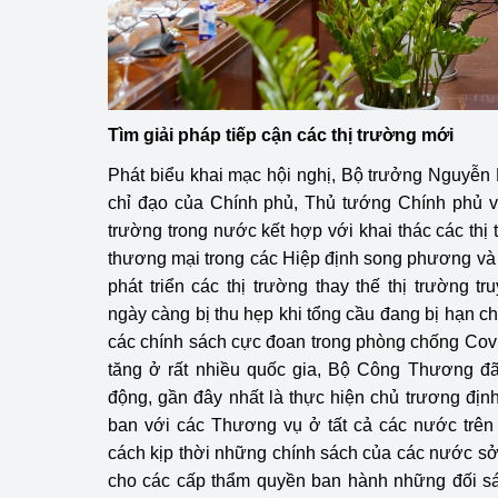
hiệu quả
Khoa học, công nghệ
tạo
Tìm giải pháp tiếp cận các thị trường mới
Thông báo
Phát biểu khai mạc hội nghị, Bộ trưởng Nguyễn 
Bảo vệ môi trường
chỉ đạo của Chính phủ, Thủ tướng Chính phủ về
trường trong nước kết hợp với khai thác các thị
Bảo vệ nền tảng tư 
thương mại trong các Hiệp định song phương và 
Doanh nghiệp - Ngư
phát triển các thị trường thay thế thị trường t
ngày càng bị thu hẹp khi tổng cầu đang bị hạn c
Xúc tiến thương mại
các chính sách cực đoan trong phòng chống Covid
tăng ở rất nhiều quốc gia, Bộ Công Thương đã 
Thị trường nước ngo
động, gần đây nhất là thực hiện chủ trương định
ban với các Thương vụ ở tất cả các nước trên 
Thị trường trong nư
cách kịp thời những chính sách của các nước s
Ngành Công Thương 
cho các cấp thẩm quyền ban hành những đối sác
Đại hội XIV của Đản