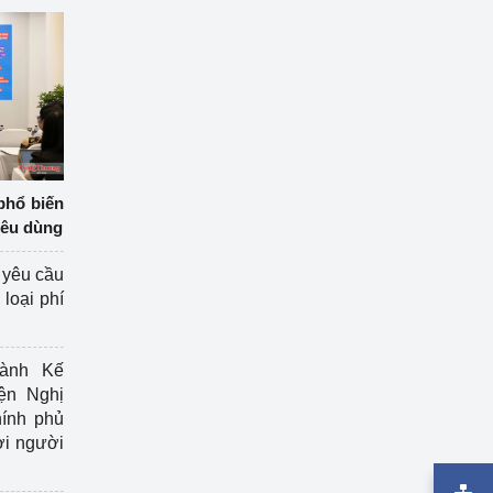
phổ biến
iêu dùng
 yêu cầu
loại phí
ành Kế
ện Nghị
ính phủ
ợi người