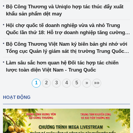
thức Trung Quốc và dự Diễn đàn Kinh tế thế giới
Bộ Công Thương và Uniqlo hợp tác thúc đẩy xuất
(WEF)
khẩu sản phẩm dệt may
Hội chợ quốc tế doanh nghiệp vừa và nhỏ Trung
Quốc lần thứ 18: Hỗ trợ doanh nghiệp tăng cường
xuất khẩu sang thị trường Trung Quốc
Bộ Công Thương Việt Nam ký biên bản ghi nhớ với
Tổng cục Quản lý giám sát thị trường Trung Quốc
về lĩnh vực Quản lý thị trường
Làm sâu sắc hơn quan hệ Đối tác hợp tác chiến
lược toàn diện Việt Nam - Trung Quốc
1
2
3
4
5
»
»»
HOẠT ĐỘNG