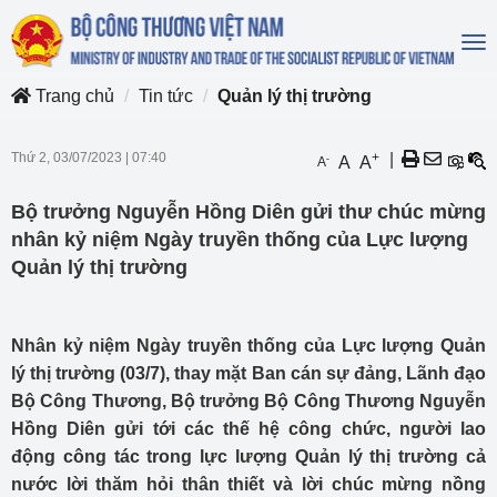
To
na
Trang chủ
Tin tức
Quản lý thị trường
Thứ 2, 03/07/2023
|
07:40
+
|
-
A
A
A
Bộ trưởng Nguyễn Hồng Diên gửi thư chúc mừng
nhân kỷ niệm Ngày truyền thống của Lực lượng
Quản lý thị trường
Nhân kỷ niệm Ngày truyền thống của Lực lượng Quản
lý thị trường (03/7), thay mặt Ban cán sự đảng, Lãnh đạo
Bộ Công Thương, Bộ trưởng Bộ Công Thương Nguyễn
Hồng Diên gửi tới các thế hệ công chức, người lao
động công tác trong lực lượng Quản lý thị trường cả
nước lời thăm hỏi thân thiết và lời chúc mừng nồng