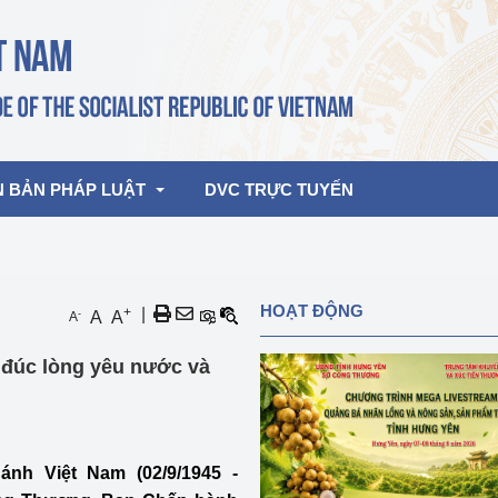
N BẢN PHÁP LUẬT
DVC TRỰC TUYẾN
bản pháp quy
Hoạt động của lãnh đạo Đảng, Nhà 
HOẠT ĐỘNG
+
|
-
A
A
A
nước
ghiệp, Thương 
bản điều hành
đúc lòng yêu nước và
am 2026
Hoạt động của Lãnh đạo Bộ
bản hợp nhất
Hoạt động của các đơn vị
rưởng
nh Việt Nam (02/9/1945 -