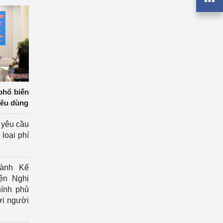
phổ biến
iêu dùng
 yêu cầu
loại phí
ành Kế
ện Nghị
ính phủ
ợi người