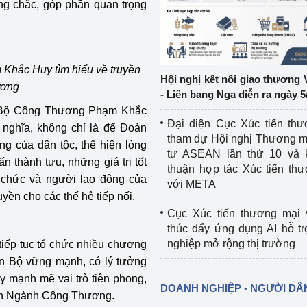
ng chắc, góp phần quan trọng
ệp
Công nghiệp nền tảng
ng
Chính sách
Khắc Huy tìm hiểu về truyền
Hội nghị kết nối giao thương 
ương
Sản xuất công nghiệp
- Liên bang Nga diễn ra ngày 5
ên Bộ Công Thương Phạm Khắc
Đại diện Cục Xúc tiến th
 nghĩa, không chỉ là để Đoàn
tham dự Hội nghị Thương m
ng của dân tộc, thể hiện lòng
tư ASEAN lần thứ 10 và 
 thành tựu, những giá trị tốt
thuận hợp tác Xúc tiến th
 chức và người lao động của
với META
ền cho các thế hệ tiếp nối.
Cục Xúc tiến thương mại 
thúc đẩy ứng dụng AI hỗ t
nghiệp mở rộng thị trường
tiếp tục tổ chức nhiều chương
àn Bộ vững mạnh, có lý tưởng
uy mạnh mẽ vai trò tiên phong,
DOANH NGHIỆP - NGƯỜI DÂ
riển Ngành Công Thương.