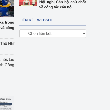
Hội nghị Cán bộ chủ chốt
về công tác cán bộ
LIÊN KẾT WEBSITE
ka trong
 và công
g Thổ Nhĩ
 nối, tạo
ành Công