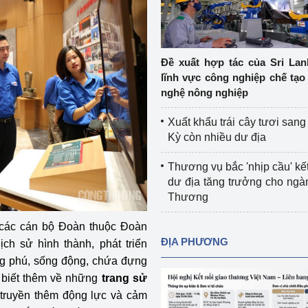
Cơ sở sản xuất, sửa chữa chai chứa 
LPG
 và đổi mới sáng 
Tổ chức huấn luyện, bồi dưỡng 
Đề xuất hợp tác của Sri Lan
nghiệp vụ kiểm định kỹ thuật an toàn 
lĩnh vực công nghiệp chế tạo
lao động
nghệ nông nghiệp
Video bảo vệ môi trường
Xuất khẩu trái cây tươi san
Kỳ còn nhiều dư địa
tưởng của Đảng
Album ảnh bảo vệ môi trường
Thương vụ bắc 'nhịp cầu' kết
ời dân
Văn bản về môi trường
dư địa tăng trưởng cho ng
Thương
Đọc báo giúp bạn
Khu vực miền Bắc
 các cán bộ Đoàn thuộc Đoàn
ài
Khu vực miền Trung
Hiệp định EVFTA
ĐỊA PHƯƠNG
h sử hình thành, phát triển
ong phú, sống động, chứa đựng
ớc
Khu vực miền Nam
Thị trường châu Á – châu Phi
 biết thêm về những
trang sử
đưa nghị quyết 
Thị trường châu Âu – châu Mỹ
truyền thêm động lực và cảm
g vào cuộc sống