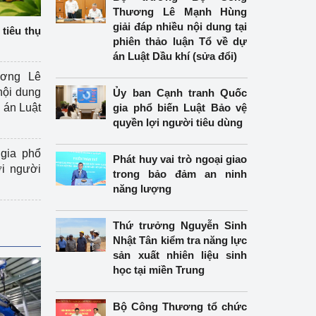
Thương Lê Mạnh Hùng
giải đáp nhiều nội dung tại
tiêu thụ
phiên thảo luận Tổ về dự
án Luật Dầu khí (sửa đổi)
ương Lê
nội dung
Ủy ban Cạnh tranh Quốc
án Luật
gia phổ biến Luật Bảo vệ
quyền lợi người tiêu dùng
gia phổ
Phát huy vai trò ngoại giao
ợi người
trong bảo đảm an ninh
năng lượng
Thứ trưởng Nguyễn Sinh
Nhật Tân kiểm tra năng lực
sản xuất nhiên liệu sinh
học tại miền Trung
Bộ Công Thương tổ chức