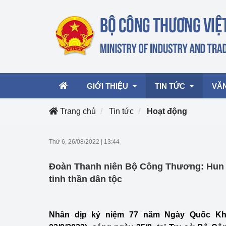
GIỚI THIỆU
TIN TỨC
VĂ
Trang chủ
Tin tức
Hoạt động
Lãnh đạo Bộ
Hoạt động
Văn 
Thứ 6, 26/08/2022
|
13:44
Chức năng nhiệm vụ
Giải thưởng Công n
Văn 
Đoàn Thanh niên Bộ Công Thương: Hun 
mại, Dịch vụ Việt N
Cơ cấu tổ chức
Văn 
tinh thần dân tộc
Công Thương 57
Hoạt động của Bộ t
Nhân dịp kỷ niệm 77 năm Ngày Quốc Khá