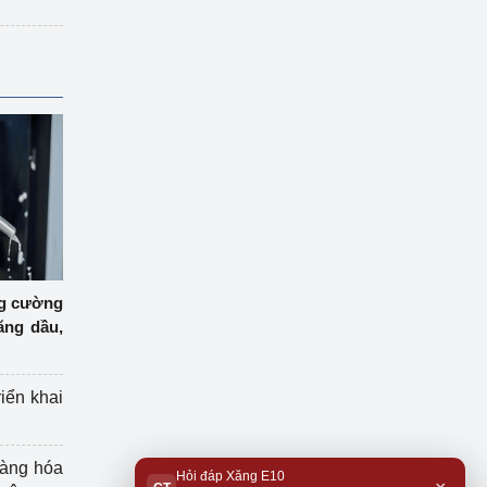
ng cường
ăng dầu,
riển khai
hàng hóa
Hỏi đáp Xăng E10