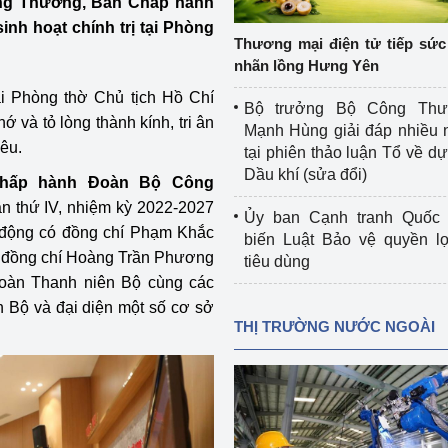
Công Thương, Ban Chấp hành
 luận
Họp báo
h hoạt chính trị tại Phòng
Thương mại điện tử tiếp sức 
Thông cáo báo chí
nhãn lồng Hưng Yên
i Phòng thờ Chủ tịch Hồ Chí
Điểm báo
Bộ trưởng Bộ Công Th
 và tỏ lòng thành kính, tri ân
Mạnh Hùng giải đáp nhiều 
Nông Lâm Thủy sản
yêu.
tại phiên thảo luận Tổ về dự 
Dầu khí (sửa đổi)
hấp hành Đoàn Bộ Công
n lực
n thứ IV, nhiệm kỳ 2022-2027
Ủy ban Cạnh tranh Quốc 
 động có đồng chí Phạm Khắc
biến Luật Bảo vệ quyền l
, đồng chí Hoàng Trần Phương
tiêu dùng
Tổ chức kiểm định kỹ thuật an toàn lao 
oàn Thanh niên Bộ cùng các
động thuộc thẩm quyền quản lý của 
 Bộ và đại diện một số cơ sở
g Thương
Bộ Công Thương
THỊ TRƯỜNG NƯỚC NGOÀI
Công Thương
Tổ chức được cấp GCN đăng ký, hoạt 
động kiểm định thiết bị, dụng cụ điện 
làm việc ở môi trường không có nguy 
hiểm khí, bụi nổ
tiết kiệm và 
Hiệu quả năng lượng