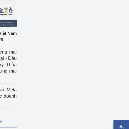
Việt Nam
/8
ương mại
ại - Đầu
ký Thỏa
ương mại
và Meta
rợ doanh
N