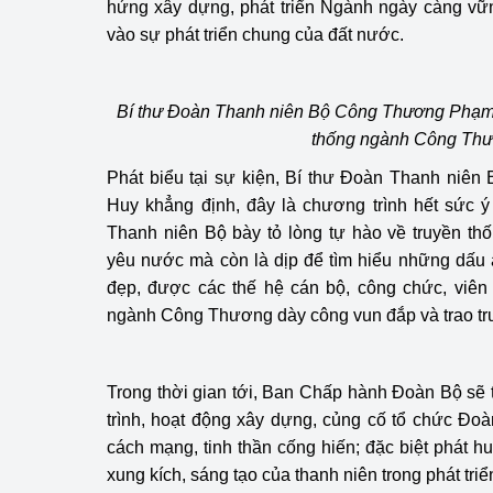
hứng xây dựng, phát triển Ngành ngày càng vữ
vào sự phát triển chung của đất nước.
Phát triển công nghi
Phát triển năng lượ
Bí thư Đoàn Thanh niên Bộ Công Thương Phạm 
thống ngành Công Th
Phát biểu tại sự kiện, Bí thư Đoàn Thanh ni
Huy khẳng định, đây là chương trình hết sức ý
Thanh niên Bộ bày tỏ lòng tự hào về truyền thố
yêu nước mà còn là dịp để tìm hiểu những dấu ấn
đẹp, được các thế hệ cán bộ, công chức, viên
ngành Công Thương dày công vun đắp và trao truy
Trong thời gian tới, Ban Chấp hành Đoàn Bộ sẽ 
trình, hoạt động xây dựng, củng cố tổ chức Đo
cách mạng, tinh thần cống hiến; đặc biệt phát h
xung kích, sáng tạo của thanh niên trong phát t