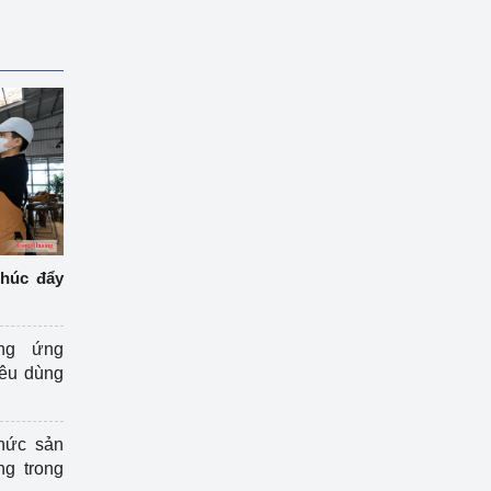
thúc đẩy
ng ứng
iêu dùng
hức sản
ng trong