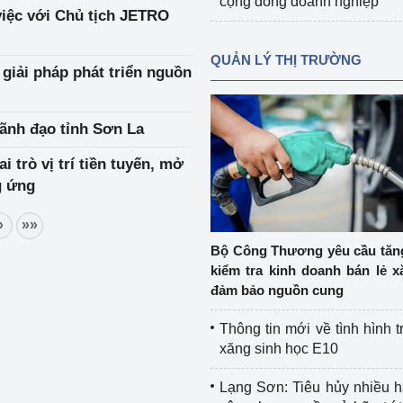
cộng đồng doanh nghiệp
việc với Chủ tịch JETRO
QUẢN LÝ THỊ TRƯỜNG
giải pháp phát triển nguồn
ãnh đạo tỉnh Sơn La
 trò vị trí tiền tuyến, mở
g ứng
»
»»
Bộ Công Thương yêu cầu tă
kiểm tra kinh doanh bán lẻ x
đảm bảo nguồn cung
Thông tin mới về tình hình t
xăng sinh học E10
Lạng Sơn: Tiêu hủy nhiều 