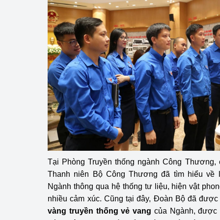
hiệu quả
Khoa học, công nghệ
tạo
Thông báo
Bảo vệ môi trường
Bảo vệ nền tảng tư 
Doanh nghiệp - Ngư
Xúc tiến thương mại
Tại
Phòng Truyền thống ngành Công Thương
,
Thị trường nước ngo
Thanh niên Bộ Công Thương đã tìm hiểu về lịc
Ngành thông qua hệ thống tư liệu, hiện vật ph
Thị trường trong nư
nhiều cảm xúc. Cũng tại đây, Đoàn Bộ đã được
Ngành Công Thương 
vàng truyền thống vẻ vang
của Ngành, được 
Đại hội XIV của Đản