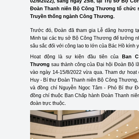
02/9/2022), sáng ngày 25/8, tại Trụ sở Bộ 
Công Thương - Công
Đoàn Thanh niên Bộ Công Thương tổ chức sin
Truyền thống ngành Công Thương.
Chuyển đổi số
Trước đó, Đoàn đã tham gia Lễ dâng hương tạ
Lịch sử phát triển
Minh tại các trụ sở Bộ Công Thương để tưởng nhớ
Bản tin Thị trường 
sâu sắc đối với công lao to lớn của Bác Hồ kính 
Hoạt động là sự kiện đầu tiên của
Ban C
Phát triển nguồn nhâ
Thương
sau thành công của Đại hội Đoàn Bộ lầ
Phát triển bền vững
vào ngày 14-15/8/2022 vừa qua. Tham dự hoạt
Huy - Bí thư
Đoàn Thanh niên Bộ Công Thương
Tổ chức kiểm định
và đồng chí Nguyễn Ngọc Tâm - Phó Bí thư Đ
đồng chí thuộc Ban Chấp hành Đoàn Thanh niên
Văn hóa ngành Côn
đoàn trực thuộc.
Tái cơ cấu ngành 
Quản lý thị trường
Sử dụng năng lượng 