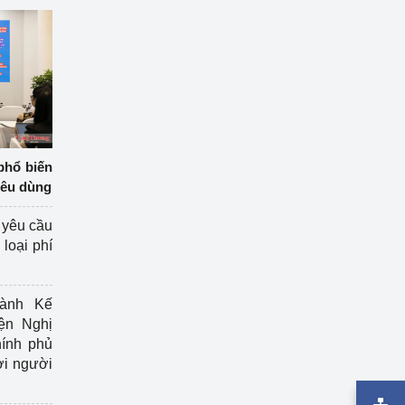
phổ biến
iêu dùng
 yêu cầu
loại phí
ành Kế
ện Nghị
ính phủ
ợi người