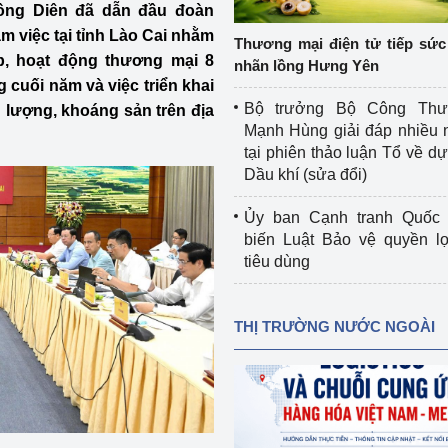
ồng Diên đã dẫn đầu đoàn
 luận
Họp báo
 việc tại tỉnh Lào Cai nhằm
Thương mại điện tử tiếp sức 
Thông cáo báo chí
p, hoạt động thương mại 8
nhãn lồng Hưng Yên
cuối năm và việc triển khai
Điểm báo
Bộ trưởng Bộ Công Th
lượng, khoáng sản trên địa
Mạnh Hùng giải đáp nhiều 
Nông Lâm Thủy sản
tại phiên thảo luận Tổ về dự 
Dầu khí (sửa đổi)
n lực
Ủy ban Cạnh tranh Quốc 
biến Luật Bảo vệ quyền l
tiêu dùng
Tổ chức kiểm định kỹ thuật an toàn lao 
động thuộc thẩm quyền quản lý của 
g Thương
Bộ Công Thương
THỊ TRƯỜNG NƯỚC NGOÀI
Công Thương
Tổ chức được cấp GCN đăng ký, hoạt 
động kiểm định thiết bị, dụng cụ điện 
làm việc ở môi trường không có nguy 
hiểm khí, bụi nổ
tiết kiệm và 
Hiệu quả năng lượng