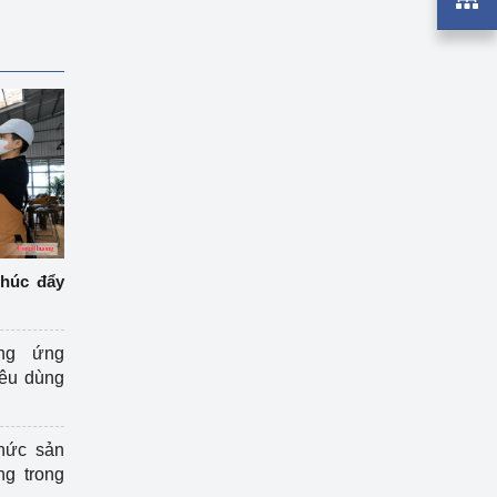
thúc đẩy
ng ứng
iêu dùng
hức sản
ng trong