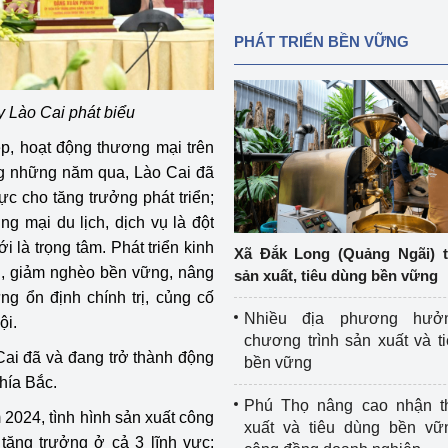
PHÁT TRIỂN BỀN VỮNG
 Lào Cai phát biểu
ệp, hoạt động thương mại trên
rong những năm qua, Lào Cai đã
lực cho tăng trưởng phát triển;
ng mại du lịch, dịch vụ là đột
 là trọng tâm. Phát triển kinh
Xã Đắk Long (Quảng Ngãi) 
ội, giảm nghèo bền vững, nâng
sản xuất, tiêu dùng bền vững
ng ổn định chính trị, củng cố
Nhiều địa phương hưở
ội.
chương trình sản xuất và t
 Cai đã và đang trở thành động
bền vững
hía Bắc.
Phú Thọ nâng cao nhận t
 2024, tình hình sản xuất công
xuất và tiêu dùng bền vữ
tăng trưởng ở cả 3 lĩnh vực: