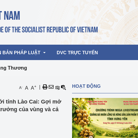
N BẢN PHÁP LUẬT
DVC TRỰC TUYẾN
Công Thương
bản pháp quy
Hoạt động của lãnh đạo Đảng, Nhà 
HOẠT ĐỘNG
+
|
-
A
A
A
nước
ghiệp, Thương 
bản điều hành
i tỉnh Lào Cai: Gợi mở
am 2026
Hoạt động của Lãnh đạo Bộ
bản hợp nhất
 trưởng của vùng và cả
Hoạt động của các đơn vị
rưởng