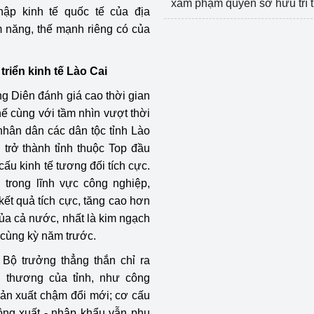
xâm phạm quyền sở hữu trí 
hập kinh tế quốc tế của địa
m năng, thế mạnh riêng có của
triển kinh tế Lào Cai
ng Diên đánh giá cao thời gian
thế cùng với tầm nhìn vượt thời
 nhân dân các dân tộc tỉnh Lào
 trở thành tỉnh thuộc Top đầu
ấu kinh tế tương đối tích cực.
trong lĩnh vực công nghiệp,
kết quả tích cực, tăng cao hơn
ủa cả nước, nhất là kim ngạch
 cùng kỳ năm trước.
Bộ trưởng thẳng thắn chỉ ra
g thương của tỉnh, như công
ản xuất chậm đổi mới; cơ cấu
động xuất - nhập khẩu vẫn phụ