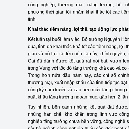
công nghiệp, thương mại, năng lượng, hội n
phương thời gian tới nhằm khai thác tốt các tiề
tỉnh.
Khai thác tiềm năng, lợi thế, tạo động lực phát 
Kết luận tại buổi làm việc, Bộ trưởng Nguyễn Hồ
qua, tỉnh đã khai thác khá tốt các tiềm năng, lợi 
gian và nỗ lực rất lớn nên cấp ủy, chính quyền,
Cai đã dành được kết quả rất nổi bật, vươn lên
trong Vùng với tốc độ tăng trưởng khá cao và cơ c
Trong hơn nửa đầu năm nay, các chỉ số chính 
thương mại, xuất nhập khẩu của tỉnh tiếp tục đạt 
cùng kỳ năm trước và cao hơn mức tăng chung c
xuất khẩu tăng trưởng ngoạn mục, gấp hơn 2 lần
Tuy nhiên, bên cạnh những kết quả đạt được, 
những hạn chế, khó khăn trong lĩnh vực côn
nghiệp tăng trưởng chưa bền vững, công nghệ s
nội bộ ngành công nghiệp thiếu cân đối; hoạt 