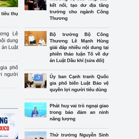
kết nối, tạo dư địa tăng
trưởng cho ngành Công
tiêu thụ
Thương
ương Lê
Bộ trưởng Bộ Công
nội dung
Thương Lê Mạnh Hùng
án Luật
giải đáp nhiều nội dung tại
phiên thảo luận Tổ về dự
án Luật Dầu khí (sửa đổi)
gia phổ
ợi người
Ủy ban Cạnh tranh Quốc
gia phổ biến Luật Bảo vệ
quyền lợi người tiêu dùng
Phát huy vai trò ngoại giao
trong bảo đảm an ninh
năng lượng
Thứ trưởng Nguyễn Sinh