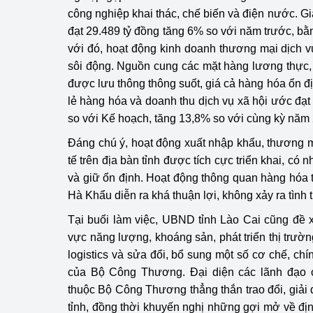
công nghiệp khai thác, chế biến và điện nước. Gi
đạt 29.489 tỷ đồng tăng 6% so với năm trước, 
với đó, hoạt động kinh doanh thương mại dịch vụ
sôi động. Nguồn cung các mặt hàng lương thực,
được lưu thông thông suốt, giá cả hàng hóa ổn 
lẻ hàng hóa và doanh thu dịch vụ xã hội ước đạt
so với Kế hoạch, tăng 13,8% so với cùng kỳ năm
Đáng chú ý, hoạt động xuất nhập khẩu, thương m
tế trên địa bàn tỉnh được tích cực triển khai, có
và giữ ổn định. Hoạt động thông quan hàng hóa t
Hà Khẩu diễn ra khá thuận lợi, không xảy ra tình 
Tại buổi làm việc, UBND tỉnh Lào Cai cũng đề xu
vực năng lượng, khoáng sản, phát triển thị trườ
logistics và sửa đổi, bổ sung một số cơ chế, chí
của Bộ Công Thương. Đại diện các lãnh đạo c
thuộc Bộ Công Thương thẳng thắn trao đổi, giải 
tỉnh, đồng thời khuyến nghị những gợi mở về đị