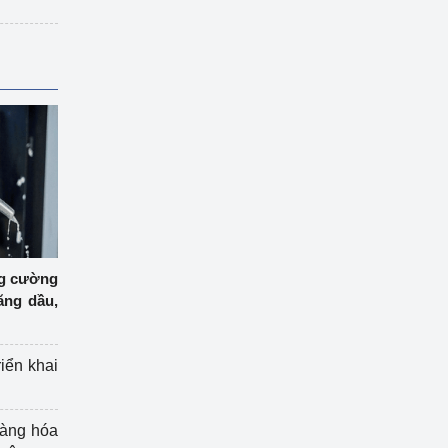
ng cường
ăng dầu,
riển khai
hàng hóa