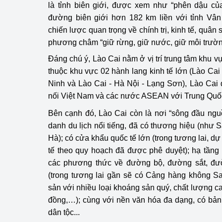
là tỉnh biên giới, được xem như “phên dậu củ
đường biên giới hơn 182 km liền với tỉnh Vân 
Phát triển công nghi
chiến lược quan trọng về chính trị, kinh tế, quân
phương châm “giữ rừng, giữ nước, giữ môi trường,
Phát triển năng lượ
Đáng chú ý, Lào Cai nằm ở vị trí trung tâm khu vự
thuộc khu vực 02 hành lang kinh tế lớn (Lào Cai
Ninh và Lào Cai - Hà Nội - Lạng Sơn), Lào Cai
nối Việt Nam và các nước ASEAN với Trung Quố
Bên cạnh đó, Lào Cai còn là nơi “sông đầu nguồn
danh du lịch nổi tiếng, đã có thương hiệu (như 
Hà); có cửa khẩu quốc tế lớn (trong tương lai, d
tế theo quy hoạch đã được phê duyệt); hạ tầng 
các phương thức về đường bộ, đường sắt, đư
(trong tương lai gần sẽ có Cảng hàng không Sa
sản với nhiều loại khoáng sản quý, chất lượng cao
đồng,…); cùng với nền văn hóa đa dạng, có bản 
dân tộc...