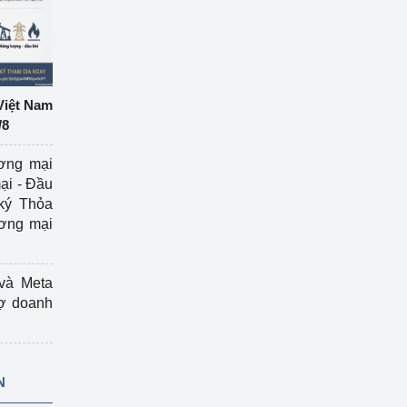
Việt Nam
/8
ương mại
ại - Đầu
ký Thỏa
ương mại
và Meta
rợ doanh
N