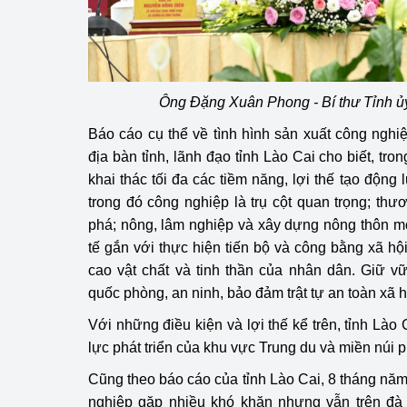
Ông Đặng Xuân Phong - Bí thư Tỉnh ủy
Báo cáo cụ thể về tình hình sản xuất công nghi
địa bàn tỉnh, lãnh đạo tỉnh Lào Cai cho biết, t
khai thác tối đa các tiềm năng, lợi thế tạo động 
trong đó công nghiệp là trụ cột quan trọng; thươ
phá; nông, lâm nghiệp và xây dựng nông thôn mới
tế gắn với thực hiện tiến bộ và công bằng xã h
cao vật chất và tinh thần của nhân dân. Giữ vữ
quốc phòng, an ninh, bảo đảm trật tự an toàn xã h
Với những điều kiện và lợi thế kể trên, tỉnh Lào
lực phát triển của khu vực Trung du và miền núi p
Cũng theo báo cáo của tỉnh Lào Cai, 8 tháng năm
nghiệp gặp nhiều khó khăn nhưng vẫn trên đà 