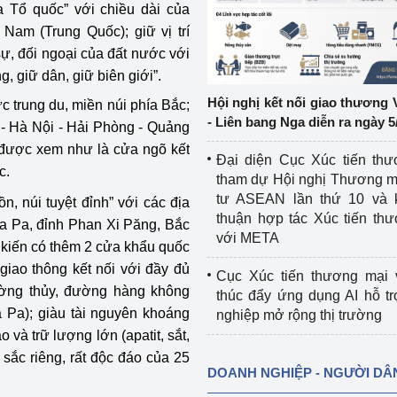
a Tổ quốc” với chiều dài của
Nam (Trung Quốc); giữ vị trí
ệp
Công nghiệp nền tảng
 sự, đối ngoại của đất nước với
 giữ dân, giữ biên giới”.
ng
Chính sách
Hội nghị kết nối giao thương 
c trung du, miền núi phía Bắc;
Sản xuất công nghiệp
- Liên bang Nga diễn ra ngày 5
 - Hà Nội - Hải Phòng - Quảng
 được xem như là cửa ngõ kết
Đại diện Cục Xúc tiến th
c.
tham dự Hội nghị Thương m
tư ASEAN lần thứ 10 và 
, núi tuyệt đỉnh” với các địa
thuận hợp tác Xúc tiến th
Sa Pa, đỉnh Phan Xi Păng, Bắc
với META
ự kiến có thêm 2 cửa khẩu quốc
giao thông kết nối với đầy đủ
Cục Xúc tiến thương mại 
ờng thủy, đường hàng không
thúc đẩy ứng dụng AI hỗ t
 Pa); giàu tài nguyên khoáng
nghiệp mở rộng thị trường
 và trữ lượng lớn (apatit, sắt,
sắc riêng, rất độc đáo của 25
DOANH NGHIỆP - NGƯỜI DÂ