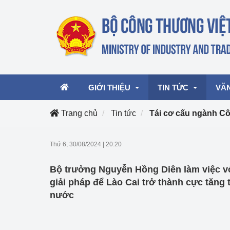
GIỚI THIỆU
TIN TỨC
VĂ
Trang chủ
Tin tức
Tái cơ cấu ngành 
Lãnh đạo Bộ
Hoạt động
Văn 
Thứ 6, 30/08/2024
|
20:20
Chức năng nhiệm vụ
Giải thưởng Công n
Văn 
Bộ trưởng Nguyễn Hồng Diên làm việc vớ
mại, Dịch vụ Việt N
Cơ cấu tổ chức
Văn 
giải pháp để Lào Cai trở thành cực tăng
Công Thương 57
nước
Hoạt động của Bộ t