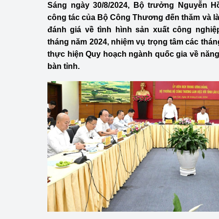
Sáng ngày 30/8/2024, Bộ trưởng Nguyễn H
Công Thương - Công
công tác của Bộ Công Thương đến thăm và làm
Chuyển đổi số
đánh giá về tình hình sản xuất công nghiệ
tháng năm 2024, nhiệm vụ trọng tâm các tháng 
Lịch sử phát triển
thực hiện Quy hoạch ngành quốc gia về năng 
bàn tỉnh.
Bản tin Thị trường 
Phát triển nguồn nhâ
Phát triển bền vững
Tổ chức kiểm định
Văn hóa ngành Côn
Tái cơ cấu ngành 
Quản lý thị trường
Sử dụng năng lượng 