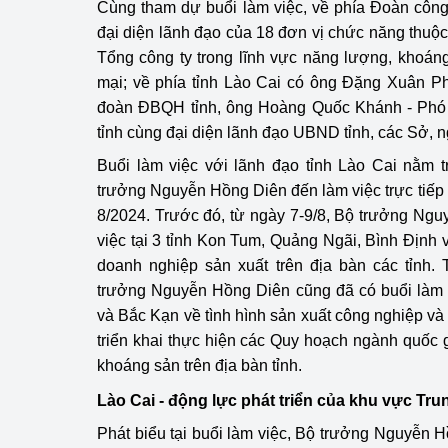
Cùng tham dự buổi làm việc, về phía Đoàn côn
hiệu quả
đại diện lãnh đạo của 18 đơn vị chức năng thuộc
Tổng công ty trong lĩnh vực năng lượng, khoán
Khoa học, công nghệ
tạo
mại; về phía tỉnh Lào Cai có ông Đặng Xuân Ph
đoàn ĐBQH tỉnh, ông Hoàng Quốc Khánh - Phó
Thông báo
tỉnh cùng đại diện lãnh đạo UBND tỉnh, các Sở, n
Buổi làm việc với lãnh đạo tỉnh Lào Cai nằm 
Bảo vệ môi trường
trưởng Nguyễn Hồng Diên đến làm việc trực tiếp v
Bảo vệ nền tảng tư 
8/2024. Trước đó, từ ngày 7-9/8, Bộ trưởng Ng
việc tại 3 tỉnh Kon Tum, Quảng Ngãi, Bình Định và
Doanh nghiệp - Ngư
doanh nghiệp sản xuất trên địa bàn các tỉnh. 
trưởng Nguyễn Hồng Diên cũng đã có buổi làm v
Xúc tiến thương mại
và Bắc Kạn về tình hình sản xuất công nghiệp và
Thị trường nước ngo
triển khai thực hiện các Quy hoạch ngành quốc g
khoáng sản trên địa bàn tỉnh.
Thị trường trong nư
Lào Cai - động lực phát triển của khu vực Tru
Ngành Công Thương 
Phát biểu tại buổi làm việc, Bộ trưởng Nguyễn
Đại hội XIV của Đản