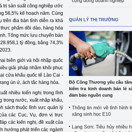
cộng đồng doanh nghiệp
á trị sản suất công nghiệp ước
bằng 56,5% kế hoạch năm. Cùng
QUẢN LÝ THỊ TRƯỜNG
 trên địa bàn tỉnh diễn ra khá
 thực phẩm dồi dào, hàng hóa
định. Tổng mức lưu chuyển bán
 28.958,1 tỷ đồng, bằng 74,3%
 2023.
ại biên giới và hội nhập quốc
 nhiều giải pháp nhằm khôi phục
ại cửa khẩu quốc tế Lào Cai -
Bộ Công Thương yêu cầu tă
trạng ùn ứ, ách tắc hàng hóa.
kiểm tra kinh doanh bán lẻ x
ất nhiều kiến nghị trong lĩnh
đảm bảo nguồn cung
ng trong nước, xuất nhập khẩu,
nh sách thuộc lĩnh vực quản lý
Thông tin mới về tình hình t
xăng sinh học E10
ủa các Cục, Vụ, đơn vị trực
đáp các kiến nghị, đề xuất của
Lạng Sơn: Tiêu hủy nhiều 
nh hướng phát triển các ngành