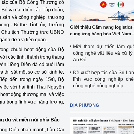
g tác của Bộ Công Thương có
Cơ sở sản xuất, sửa chữa chai chứa 
 Bộ và đại diện các Tập đoàn,
LPG
g sản và công nghiệp, thương
 và đổi mới sáng 
ong - Bí thư Tỉnh ủy, Trưởng
Tổ chức huấn luyện, bồi dưỡng 
Giới thiệu Cẩm nang logistics
nghiệp vụ kiểm định kỹ thuật an toàn 
 Chủ tịch Thường trực UBND
cung ứng hàng hóa Việt Nam -
lao động
gành đơn vị liên quan.
Mời tham dự triển lãm qu
trong chuỗi hoạt động của Bộ
Video bảo vệ môi trường
công nghệ vật liệu và xử lý 
ới các tỉnh, thành trong tháng
Ấn Độ
tưởng của Đảng
Album ảnh bảo vệ môi trường
uyễn Hồng Diên đã có buổi làm
 thị sát một số cơ sở kinh tế,
Đề xuất hợp tác của Sri Lan
ời dân
Văn bản về môi trường
lĩnh vực công nghiệp chế
Tiếp đến trong ngày 15/8, Bộ
công nghệ nông nghiệp
iệc với hai tỉnh Thái Nguyên
Đọc báo giúp bạn
Khu vực miền Bắc
 hoạt động thương mại và việc
ài
Khu vực miền Trung
Hiệp định EVFTA
ia trong lĩnh vực năng lượng,
ĐỊA PHƯƠNG
ớc
Khu vực miền Nam
Thị trường châu Á – châu Phi
ng du và miền núi phía Bắc
đưa nghị quyết 
Thị trường châu Âu – châu Mỹ
 Hồng Diên nhấn mạnh, Lào Cai
g vào cuộc sống